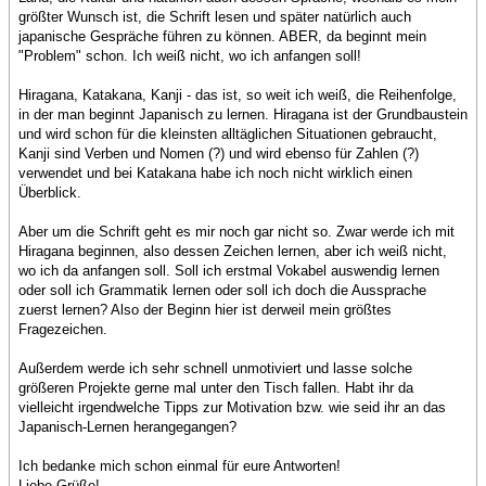
größter Wunsch ist, die Schrift lesen und später natürlich auch
japanische Gespräche führen zu können. ABER, da beginnt mein
"Problem" schon. Ich weiß nicht, wo ich anfangen soll!
Hiragana, Katakana, Kanji - das ist, so weit ich weiß, die Reihenfolge,
in der man beginnt Japanisch zu lernen. Hiragana ist der Grundbaustein
und wird schon für die kleinsten alltäglichen Situationen gebraucht,
Kanji sind Verben und Nomen (?) und wird ebenso für Zahlen (?)
verwendet und bei Katakana habe ich noch nicht wirklich einen
Überblick.
Aber um die Schrift geht es mir noch gar nicht so. Zwar werde ich mit
Hiragana beginnen, also dessen Zeichen lernen, aber ich weiß nicht,
wo ich da anfangen soll. Soll ich erstmal Vokabel auswendig lernen
oder soll ich Grammatik lernen oder soll ich doch die Aussprache
zuerst lernen? Also der Beginn hier ist derweil mein größtes
Fragezeichen.
Außerdem werde ich sehr schnell unmotiviert und lasse solche
größeren Projekte gerne mal unter den Tisch fallen. Habt ihr da
vielleicht irgendwelche Tipps zur Motivation bzw. wie seid ihr an das
Japanisch-Lernen herangegangen?
Ich bedanke mich schon einmal für eure Antworten!
Liebe Grüße!