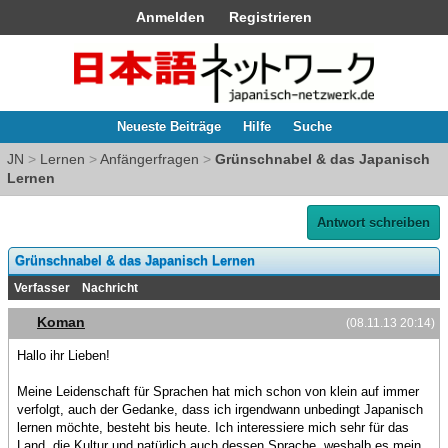
Anmelden
Registrieren
Neueste Beiträge
Hilfe
Suche
JN
>
Lernen
>
Anfängerfragen
>
Grünschnabel & das Japanisch
Lernen
Antwort schreiben
Grünschnabel & das Japanisch Lernen
Verfasser
Nachricht
Koman
(08.11.13 20:14)
Hallo ihr Lieben!
Meine Leidenschaft für Sprachen hat mich schon von klein auf immer
verfolgt, auch der Gedanke, dass ich irgendwann unbedingt Japanisch
lernen möchte, besteht bis heute. Ich interessiere mich sehr für das
Land, die Kultur und natürlich auch dessen Sprache, weshalb es mein