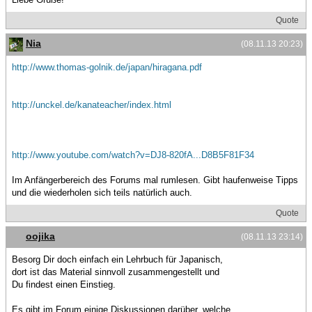
Quote
Nia
(08.11.13 20:23)
http://www.thomas-golnik.de/japan/hiragana.pdf
http://unckel.de/kanateacher/index.html
http://www.youtube.com/watch?v=DJ8-820fA...D8B5F81F34
Im Anfängerbereich des Forums mal rumlesen. Gibt haufenweise Tipps
und die wiederholen sich teils natürlich auch.
Quote
oojika
(08.11.13 23:14)
Besorg Dir doch einfach ein Lehrbuch für Japanisch,
dort ist das Material sinnvoll zusammengestellt und
Du findest einen Einstieg.
Es gibt im Forum einige Diskussionen darüber, welche