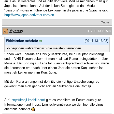
an. Das ist kostenlos und es gibt dort viele Module mit denen man gut
Japanisch lernen kann. Auf der linken Seite gibt es das Modul
"Lessons" wo es einführende Lektionen in die japanische Sprache gibt.
http://www.japan-activator.com/en
Quote
Mystery
(12.11.13 19:50)
Firithfenion schrieb:
(09.11.13 16:03)
So beginnen wahrscheinlich die meisten Lernenden
Schön wärs...gerade an Unis (Zusatzkurse, kein Hauptstudiengang)
und in VHS Kursen bekommt man knallhart Romaji reingedrückt...über
Monate. Der Sprung zu Kana fällt dann entsprechend schwer und wenn
die Lernenden erst nach über einem Jahr die ersten Kanji sehen ist
meist eh keiner mehr im Kurs übrig.
Mit den Kana anfangen ist definitiv die richtige Entscheidung, so
gewöhnt man sich gar nicht erst an Stützen wie die Romaji.
Auf:
http://kanji.koohii.com/
gibt es vor allem im Forum auch gute
Informationen und Tipps. Englischkenntnisse werden hier allerdings
ebenfalls benötigt