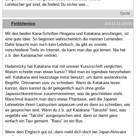
Lehrbücher gut sind, da findest Du sicher was...
Quote
Firithfenion
(09.11.13 16:03)
Mit den beiden Kana-Schriften Hiragana und Katakana anzufangen, ist
eine gute Idee. So beginnen wahrscheinlich die meisten Lernenden.
Dafür braucht man noch kein Lehrbuch, da gibt es soviele
verschiedene Tools im Internet, da kann man das gut lernen. Nia hat
z.b. den Kanateacher verlinkt.
Hadamitzky hat Katakana mal mit unserer Kursivschrift verglichen.
Warum schreibt man etwas kursiv? Weil man es irgendwie hervorheben
will. Katakana wird heutzutage meist benutzt, um damit ausländische
Begriffe, Ortsnamen usw. zu schreiben. Wenn du Katakana lesen
kannst, dann kannst du dir gelegentlich auch ohne große
Japanischkenntnisse zusammenreimen, was da geschrieben steht.
Manchmal braucht man dazu etwas Phantasie, weil die Japaner
Lehnwörter ihrem Lautsystem anpassen und es dann so schreiben, wie
es gesprochen wird. Wenn du z.b. auf Katakana "Takushii" liest, was
ungefähr wie "Tak'shii" ausgesprochen wird, dann ist damit ganz
einfach ein Taxi gemeint. "Basu" ist ein Bus.
Wenn dein Englisch gut ist, dann meld dich doch bei Japan-Aktivator