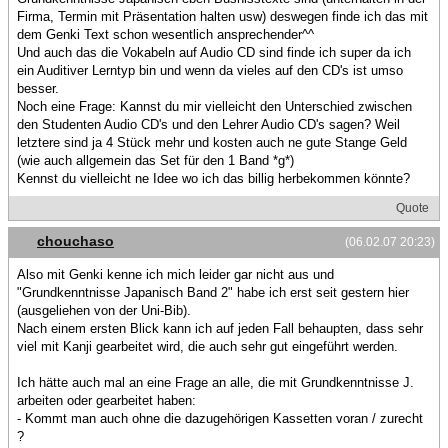
Firma, Termin mit Präsentation halten usw) deswegen finde ich das mit
dem Genki Text schon wesentlich ansprechender^^
Und auch das die Vokabeln auf Audio CD sind finde ich super da ich
ein Auditiver Lerntyp bin und wenn da vieles auf den CD's ist umso
besser.
Noch eine Frage: Kannst du mir vielleicht den Unterschied zwischen
den Studenten Audio CD's und den Lehrer Audio CD's sagen? Weil
letztere sind ja 4 Stück mehr und kosten auch ne gute Stange Geld
(wie auch allgemein das Set für den 1 Band *g*)
Kennst du vielleicht ne Idee wo ich das billig herbekommen könnte?
Quote
chouchaso
(06.02.07 20:23)
Also mit Genki kenne ich mich leider gar nicht aus und
"Grundkenntnisse Japanisch Band 2" habe ich erst seit gestern hier
(ausgeliehen von der Uni-Bib).
Nach einem ersten Blick kann ich auf jeden Fall behaupten, dass sehr
viel mit Kanji gearbeitet wird, die auch sehr gut eingeführt werden.
Ich hätte auch mal an eine Frage an alle, die mit Grundkenntnisse J.
arbeiten oder gearbeitet haben:
- Kommt man auch ohne die dazugehörigen Kassetten voran / zurecht
?