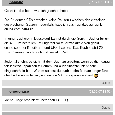
namako
(07.02.07 01:30)
Genki ist das beste was ich gesehen habe.
Die Studenten-CDs enthalten keine Pausen zwischen den einzelnen
gesprochenen Sätzen - jedenfalls habe ich das irgendwo auf genki-
online.com gelesen.
In einer Bücherei in Düsseldorf kannst du dir die Genki - Bücher für um
die 45 Euro bestellen, ist ungefähr so teuer wie direkt von genki-
online.com per Kreditkarte und UPS Express. Das Buch kostet 20
Euro, Versand auch noch mal soviel + Zoll.
Jedenfalls lohnt es sich mit dem Buch zu arbeiten, wenn du dich darauf
fokussierst Japanisch zu lernen und auch finanziell nicht sehr
eingeschränkt bist. Warum solltest du auch sechs Monate länger für's
gleiche Ergebnis lernen, nur weil du 50 Euro sparen wolltest
Quote
chouchaso
(08.02.07 13:51)
Meine Frage bitte nicht übersehen ! (T__T)
Quote