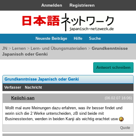
Anmelden
Registrieren
Neueste Beiträge
Hilfe
Suche
JN
>
Lernen
>
Lern- und Übungsmaterialien
>
Grundkenntnisse
Japanisch oder Genki
Antwort schreiben
Grundkenntnisse Japanisch oder Genki
Verfasser
Nachricht
Keiichi-san
(06.02.07 16:06)
Wollt mal eure Meinungen dazu erfahren, was ihr besser findet und
worin sich die 2 Werke unterscheiden, zB sind beide mit
Businesstexten, werden in beiden Kanji als wichtig erachtet usw
Quote