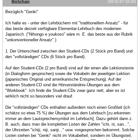
Botchan
(08.02.07 18:26)
Bezüglich "Genki"
Ich halte es - unter den Lehrbüchern mit "traditionellem Ansatz" - für
das beste derzeit verfügbare Elementar-Lehrbuch des modernen
Japanisch. ("Nihongo e youkoso" wäre m. E. das beste aus der Rubrik
"unkonventioneller Ansatz".)
1. Der Unterschied zwischen den Student-CDs (2 Stück pro Band) und
den "vollständigen" CDs (6 Stück pro Band):
Auf den Student-CDs (2 pro Band) sind auf der einen alle Lektionstexte
(in Dialogform gesprochen) sowie die Vokabeln der jeweiligen Lektion
(japanisches Original und amerikanische Entsprechung). Auf der
anderen Student-CD sind die Hörverständnis-Übungen aus dem
"Workbook". Ich finde die Student-CDs zwar ganz nett, aber es ist
wirklich nicht so besonders viel drauf.
Die "vollständigen" CDs enthalten außerdem noch einen Großteil (ich
schätze so etwa 75 %) der Übungen aus dem Lehrbuch [zu erkennen
immer an dem Lautsprechersymbol im Lehrbuch]. Dazu gehört dann z.
B. auch, dass man die kompletten Listen der Zahlen "ichi, ni, san...",
der Uhrzeiten "ichiji, niji, sanji..." usw. vorgesprochen bekommt. Solche
Listen stehen bei "Genki" nicht im Vokabelteil, sondern im Übungsteil,