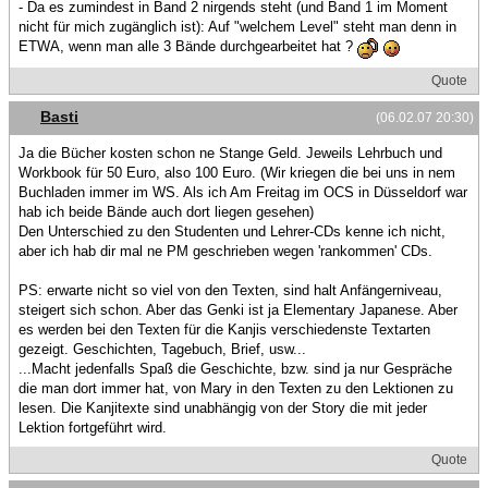
- Da es zumindest in Band 2 nirgends steht (und Band 1 im Moment
nicht für mich zugänglich ist): Auf "welchem Level" steht man denn in
ETWA, wenn man alle 3 Bände durchgearbeitet hat ?
Quote
Basti
(06.02.07 20:30)
Ja die Bücher kosten schon ne Stange Geld. Jeweils Lehrbuch und
Workbook für 50 Euro, also 100 Euro. (Wir kriegen die bei uns in nem
Buchladen immer im WS. Als ich Am Freitag im OCS in Düsseldorf war
hab ich beide Bände auch dort liegen gesehen)
Den Unterschied zu den Studenten und Lehrer-CDs kenne ich nicht,
aber ich hab dir mal ne PM geschrieben wegen 'rankommen' CDs.
PS: erwarte nicht so viel von den Texten, sind halt Anfängerniveau,
steigert sich schon. Aber das Genki ist ja Elementary Japanese. Aber
es werden bei den Texten für die Kanjis verschiedenste Textarten
gezeigt. Geschichten, Tagebuch, Brief, usw...
...Macht jedenfalls Spaß die Geschichte, bzw. sind ja nur Gespräche
die man dort immer hat, von Mary in den Texten zu den Lektionen zu
lesen. Die Kanjitexte sind unabhängig von der Story die mit jeder
Lektion fortgeführt wird.
Quote