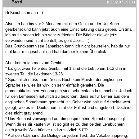
Basti
(06.02.07 19:01)
Hi Keiichi-san-san :-)
Also ich hab bis vor 2 Monaten mit dem Genki an der Uni Bonn
gearbeitet und kann jetzt auch eine Einschätzung dazu geben. Erstmal,
ich muss sagen ich bin sehr zufrieden. Die Bücher die wir jetzt
verwenden sind nicht so doll, es geht aber... :-)
Das Grundkenntnisse Japanisch kann ich nicht beurteilen, hab da nur
mal kurz reingeschaut und hab darüber keinen Überblick.
Aber komm ich mal zum Genki:
* Es gibt zwei Teile des Genki: Teil 1 sind die Lektionen 1-12 drin im
zweiten Teil die Lektionen 13-23.
* Sprachlich muss man für das Buch kein Meister der englischen
Sprache sein, es ist wirklich sehr einfach gehalten. Die
grammatikalischen Erklärungen sind sehr einfach beschrieben. Jedoch
für den Lernenden natürlich zu beachten, dass es für Lerner aus dem
englischen Sprachraum gemacht ist. Daher wird halt auf Aspekte wert
gelegt, wie es im Deutschen nicht der Fall ist und umgekehrt. Doch ist
dies nicht gravierend.
* Das Buch ist vorwiegend auf die gesprochene Sprache ausgelegt.
Wenn du es dir kaufen willst so gibt es zu den beiden Lehrbüchern
auch jeweils Workbücher und zusätzlich 6 CDs.
* Auf den CDs sind die Dialoge zu jedem Text, die Vokabeln jap/eng,