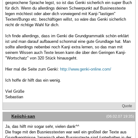
gesprochene Sprache legst, so ist das Genki sicherlich ein super Buch
für dich. Wenn du allerdings deinen Schwerpunkt auf Businesstexte
legen möchtest oder aber dich vorwiegend mit Kanji-"lastigen"
Texten/Bungo etc. beschäftigen willst, so wäre das Genki sicherlich
nicht dir richtige Wahl für dich.
Ich finde allerdings, dass im Genki die Grundgrammatik schön erklärt
ist und man darauf aufbauend schonmal eine gute Grundlage hat. Man
sollte allerdings nebenbei noch Kanji extra lernen, so das man mit
seinem Wissen auch Texte lesen kann die über den Geringen Kanji-
"Wortschatz" von 320 Stück hinausgeht.
Hier mal die Seite zum Genki:
http://www.genki-online.com/
Ich hoffe dir hilft das ein wenig.
Viel Grüße
Sebastian
Quote
Keiichi-san
(06.02.07 19:35)
Ja, das hilft mir sogar sehr, vielen dank^^
Die frage mit den Busniesstexten war weil ein großteil der Texte aus
Grundkenntnisse Japanisch eben Busnisstexte sind (unterhalten in der