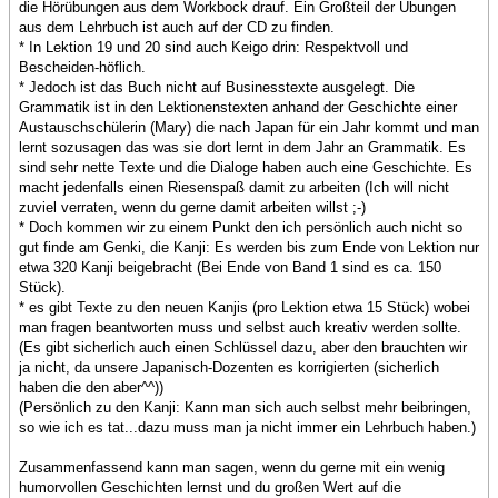
die Hörübungen aus dem Workbock drauf. Ein Großteil der Übungen
aus dem Lehrbuch ist auch auf der CD zu finden.
* In Lektion 19 und 20 sind auch Keigo drin: Respektvoll und
Bescheiden-höflich.
* Jedoch ist das Buch nicht auf Businesstexte ausgelegt. Die
Grammatik ist in den Lektionenstexten anhand der Geschichte einer
Austauschschülerin (Mary) die nach Japan für ein Jahr kommt und man
lernt sozusagen das was sie dort lernt in dem Jahr an Grammatik. Es
sind sehr nette Texte und die Dialoge haben auch eine Geschichte. Es
macht jedenfalls einen Riesenspaß damit zu arbeiten (Ich will nicht
zuviel verraten, wenn du gerne damit arbeiten willst ;-)
* Doch kommen wir zu einem Punkt den ich persönlich auch nicht so
gut finde am Genki, die Kanji: Es werden bis zum Ende von Lektion nur
etwa 320 Kanji beigebracht (Bei Ende von Band 1 sind es ca. 150
Stück).
* es gibt Texte zu den neuen Kanjis (pro Lektion etwa 15 Stück) wobei
man fragen beantworten muss und selbst auch kreativ werden sollte.
(Es gibt sicherlich auch einen Schlüssel dazu, aber den brauchten wir
ja nicht, da unsere Japanisch-Dozenten es korrigierten (sicherlich
haben die den aber^^))
(Persönlich zu den Kanji: Kann man sich auch selbst mehr beibringen,
so wie ich es tat...dazu muss man ja nicht immer ein Lehrbuch haben.)
Zusammenfassend kann man sagen, wenn du gerne mit ein wenig
humorvollen Geschichten lernst und du großen Wert auf die