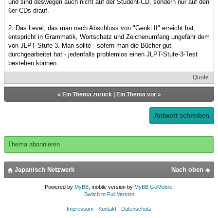
und sind deswegen auch nicht auf der Student-CD, sondern nur auf den
6er-CDs drauf.
2. Das Level, das man nach Abschluss von "Genki II" erreicht hat,
entspricht in Grammatik, Wortschatz und Zeichenumfang ungefähr dem
von JLPT Stufe 3. Man sollte - sofern man die Bücher gut
durchgearbeitet hat - jedenfalls problemlos einen JLPT-Stufe-3-Test
bestehen können.
Quote
«
Ein Thema zurück
|
Ein Thema vor
»
Antwort schreiben
Thema abonnieren
Japanisch Netzwerk
Nach oben
Powered by
MyBB
, mobile version by
MyBB GoMobile
.
Switch to Full Version
Impressum - Kontakt - Datenschutz