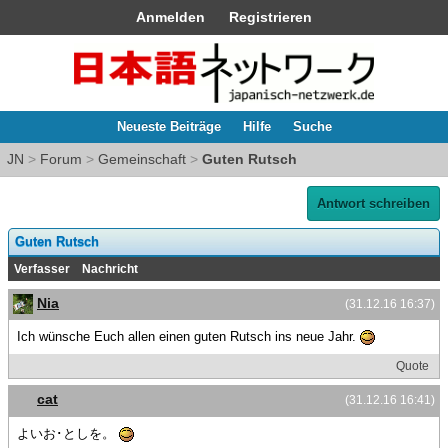
Anmelden
Registrieren
Neueste Beiträge
Hilfe
Suche
JN
>
Forum
>
Gemeinschaft
>
Guten Rutsch
Antwort schreiben
Guten Rutsch
Verfasser
Nachricht
Nia
(31.12.16 16:37)
Ich wünsche Euch allen einen guten Rutsch ins neue Jahr.
Quote
cat
(31.12.16 16:41)
よいお･としを。