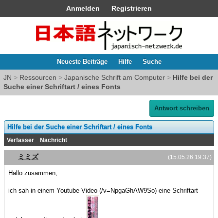
Anmelden
Registrieren
Neueste Beiträge
Hilfe
Suche
JN
>
Ressourcen
>
Japanische Schrift am Computer
>
Hilfe bei der
Suche einer Schriftart / eines Fonts
Antwort schreiben
Hilfe bei der Suche einer Schriftart / eines Fonts
Verfasser
Nachricht
ミミズ
(15.05.26 19:37)
Hallo zusammen,
ich sah in einem Youtube-Video (/v=NpgaGhAW9So) eine Schriftart