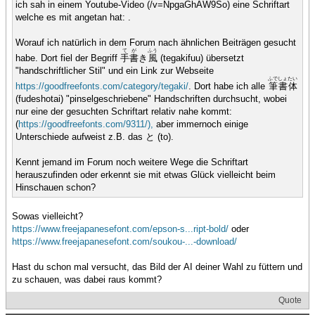
ich sah in einem Youtube-Video (/v=NpgaGhAW9So) eine Schriftart
welche es mit angetan hat: .
Worauf ich natürlich in dem Forum nach ähnlichen Beiträgen gesucht
て
が
ふう
habe. Dort fiel der Begriff
手
書
き
風
(tegakifuu) übersetzt
"handschriftlicher Stil" und ein Link zur Webseite
ふで
しょ
たい
https://goodfreefonts.com/category/tegaki/
. Dort habe ich alle
筆
書
体
(fudeshotai) "pinselgeschriebene" Handschriften durchsucht, wobei
nur eine der gesuchten Schriftart relativ nahe kommt:
(
https://goodfreefonts.com/9311/),
aber immernoch einige
Unterschiede aufweist z.B. das と (to).
Kennt jemand im Forum noch weitere Wege die Schriftart
herauszufinden oder erkennt sie mit etwas Glück vielleicht beim
Hinschauen schon?
Sowas vielleicht?
https://www.freejapanesefont.com/epson-s...ript-bold/
oder
https://www.freejapanesefont.com/soukou-...-download/
Hast du schon mal versucht, das Bild der AI deiner Wahl zu füttern und
zu schauen, was dabei raus kommt?
Quote