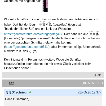
welche es mit angetan hat:
.
Worauf ich natürlich in dem Forum nach ähnlichen Beiträgen gesucht
て
が
ふう
habe. Dort fiel der Begriff
手
書
き
風
(tegakifuu) übersetzt
"handschriftlicher Stil" und ein Link zur Webseite
ふで
しょ
たい
https://goodfreefonts.com/category/tegaki/
. Dort habe ich alle
筆
書
体
(fudeshotai) "pinselgeschriebene" Handschriften durchsucht, wobei nur
eine der gesuchten Schriftart relativ nahe kommt:
(
https://goodfreefonts.com/9311/),
aber immernoch einige Unterschiede
aufweist z.B. das と (to).
Kennt jemand im Forum noch weitere Wege die Schriftart
herauszufinden oder erkennt sie mit etwas Glück vielleicht beim
Hinschauen schon?
Quote
cat
(18.05.26 21:01)
ミミズ schrieb:
(15.05.26 19:37)
Hallo zusammen,