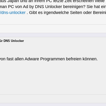
aus Japan und an ihrem PC letzte Zeit erscheinen vie
an PC von Ad by DNS Unlocker bereinigen? Sie hat einig
s/dns-unlocker
. Gibt es irgendwelche Seiten oder Bere
ür DNS Unlocker
 von fast allen Adware Programmen befreien können.