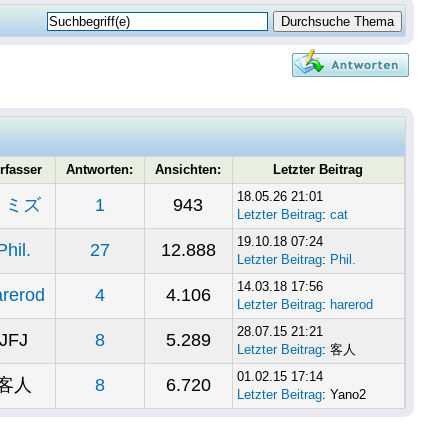
rfasser
Antworten:
Ansichten:
Letzter Beitrag
18.05.26 21:01
ミミズ
1
943
Letzter Beitrag
:
cat
19.10.18 07:24
Phil.
27
12.888
Letzter Beitrag
:
Phil.
14.03.18 17:56
arerod
4
4.106
Letzter Beitrag
:
harerod
28.07.15 21:21
JFJ
8
5.289
Letzter Beitrag
: 客人
01.02.15 17:14
客人
8
6.720
Letzter Beitrag
: Yano2