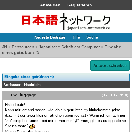
Anmelden
Registrieren
Neueste Beiträge
Hilfe
Suche
JN
>
Ressourcen
>
Japanische Schrift am Computer
>
Eingabe
eines getrübten つ
Antwort schreiben
Eingabe eines getrübten つ
Verfasser
Nachricht
the_luggage
(05.10.06 19:18)
Hallo Leute!
Kann mir jemand sagen, wie ich ein getrübtes つ hinbekomme (also
das, mit den zwei kleinen Strichen oben rechts)? Wenn ich einfach nur
"zu" eingebe, kommt bei mir immer nur "ず" raus, gibt es da irgendeine
Spezialtaste?
Vielen Dank, the_luggage