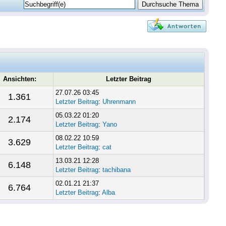
Ansichten:
Letzter Beitrag
27.07.26 03:45
1.361
Letzter Beitrag
:
Uhrenmann
05.03.22 01:20
2.174
Letzter Beitrag
:
Yano
08.02.22 10:59
3.629
Letzter Beitrag
:
cat
13.03.21 12:28
6.148
Letzter Beitrag
:
tachibana
02.01.21 21:37
6.764
Letzter Beitrag
:
Alba