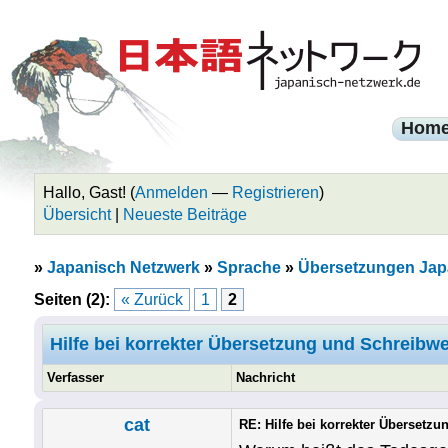
Hom
Hallo, Gast! (
Anmelden
—
Registrieren
)
Übersicht
|
Neueste Beiträge
»
Japanisch Netzwerk
»
Sprache
»
Übersetzungen Jap
Seiten (2):
« Zurück
1
2
Hilfe bei korrekter Übersetzung und Schreibw
Verfasser
Nachricht
cat
RE: Hilfe bei korrekter Übersetz