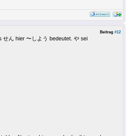
Beitrag
#12
ass せん hier 〜しよう bedeutet. や sei