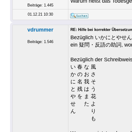
Warum heißt das Todesge
Beiträge: 1.445
01.12.21 10:30
vdrummer
RE: Hilfe bei korrekter Übersetz
Bezüglich いかにとやせん hab 
Beiträge: 1.546
ein 疑問・反語の助詞, womi
Bezüglich der Schreibwei
い 春 な 風
か の お さ
に 名 我 そ
と 残 は う
や を ま 花
せ た よ
ん り
も