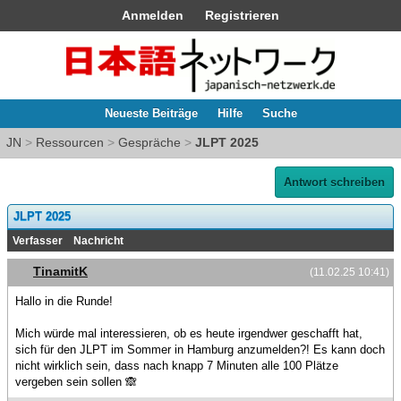
Anmelden
Registrieren
Neueste Beiträge
Hilfe
Suche
JN
>
Ressourcen
>
Gespräche
>
JLPT 2025
Antwort schreiben
JLPT 2025
Verfasser
Nachricht
TinamitK
(11.02.25 10:41)
Hallo in die Runde!
Mich würde mal interessieren, ob es heute irgendwer geschafft hat,
sich für den JLPT im Sommer in Hamburg anzumelden?! Es kann doch
nicht wirklich sein, dass nach knapp 7 Minuten alle 100 Plätze
vergeben sein sollen 🙈