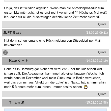
Oh ja, das ist wirklich ärgerlich. Wenn man die Anmeldeprozedur zum
ersten Mal mitmacht, ist es erst recht verwirrend ^^' Nächstes Mal weiß
ich, dass für all die Zusatzfragen definitiv keine Zeit mehr bleibt xD
Quote
JLPT Gast
(13.02.25 09:11)
Hat denn schon jemand eine Rückmeldung von Düsseldorf per Mail
bekommen?
Quote
Kate ケ－ト
(14.02.25 17:19)
Habe es in Hamburg gar nicht erst versucht. Aber für Düsseldorf war
ich zu spät. Die Absagemail kam innerhalb einer knappen Woche. Ich
werde dann im Dezember wohl mein Glück mal in Berlin versuchen,
weil das von mir aus "direkt um die Ecke" ist. Naja... hab ich immerhin
noch 5 Monate mehr zum lernen. Immer positiv sehen.
Quote
TinamitK
(15.02.25 17:58)