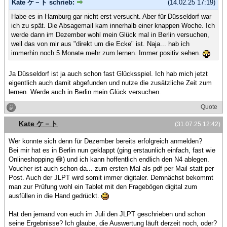
Kate ケ－ト schrieb:
(14.02.25 17:19)
Habe es in Hamburg gar nicht erst versucht. Aber für Düsseldorf war
ich zu spät. Die Absagemail kam innerhalb einer knappen Woche. Ich
werde dann im Dezember wohl mein Glück mal in Berlin versuchen,
weil das von mir aus "direkt um die Ecke" ist. Naja... hab ich
immerhin noch 5 Monate mehr zum lernen. Immer positiv sehen.
Ja Düsseldorf ist ja auch schon fast Glücksspiel. Ich hab mich jetzt
eigentlich auch damit abgefunden und nutze die zusätzliche Zeit zum
lernen. Werde auch in Berlin mein Glück versuchen.
Quote
Kate ケ－ト
(31.07.25 12:42)
Wer konnte sich denn für Dezember bereits erfolgreich anmelden?
Bei mir hat es in Berlin nun geklappt (ging erstaunlich einfach, fast wie
Onlineshopping 😅) und ich kann hoffentlich endlich den N4 ablegen.
Voucher ist auch schon da... zum ersten Mal als pdf per Mail statt per
Post. Auch der JLPT wird somit immer digitaler. Demnächst bekommt
man zur Prüfung wohl ein Tablet mit den Fragebögen digital zum
ausfüllen in die Hand gedrückt.
Hat den jemand von euch im Juli den JLPT geschrieben und schon
seine Ergebnisse? Ich glaube, die Auswertung läuft derzeit noch, oder?