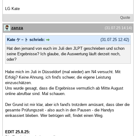
LG Kate
Quote
zanza
(31.07.25 14:14)
Kate ケ－ト schrieb:
(31.07.25 12:42)
Hat den jemand von euch im Juli den JLPT geschrieben und schon
seine Ergebnisse? Ich glaube, die Auswertung läuft derzeit noch,
oder?
Habe mich im Juli in Düsseldorf (mal wieder) am N4 versucht. Mit
Erfolg? Keine Ahnung, ich find's schwer, die eigene Leistung
einzuschätzen.
Uns wurde gesagt, dass die Ergebnisse vermutlich ab Mitte August
online abrufbar sind. Mal schauen.
Der Grund ist mir klar, aber ich fand's trotzdem amüsant, dass über die
gesamte Prüfungszeit - also auch in den Pausen - die Handys
einkassiert blieben. Wer betrügen will, findet einen Weg.
EDIT 25.8.25: