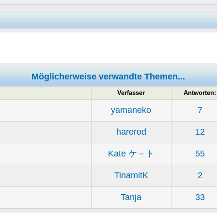
Möglicherweise verwandte Themen...
Verfasser
Antworten:
yamaneko
7
harerod
12
Kate ケ－ト
55
TinamitK
2
Tanja
33