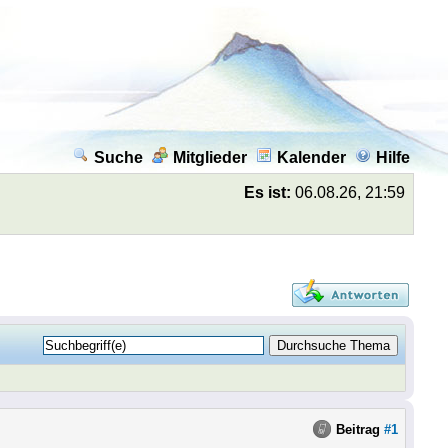
Suche
Mitglieder
Kalender
Hilfe
Es ist:
06.08.26, 21:59
Beitrag
#1