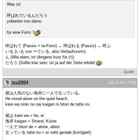
Was ist
呼ばれているんだろう
yobarete irun darou
für eine Form ?
呼ばれて (Passiv + te-Form) ← 呼ばれる (Passiv) ← 呼ぶ
いる (いる von 〜ている, also Verlaufsvorm)
ん (Wie eben; ist übrigens kurz für の)
だろう (Sollte klar sein; ist ja auf der Seite erklärt
)
Quote
inu2004
(20.12.18 17:09)
彼は人気のない海岸に一人で立っている。
He stood alone on the quiet beach.
kare wa ninki no nai kaigan ni hitori de tatte iru.
彼は kare wa = he, er
海岸 kaigan = Strand, Küste
一人で hitori de = alone, allein
立っている tatte iru = er seht gerade (korrigiert)