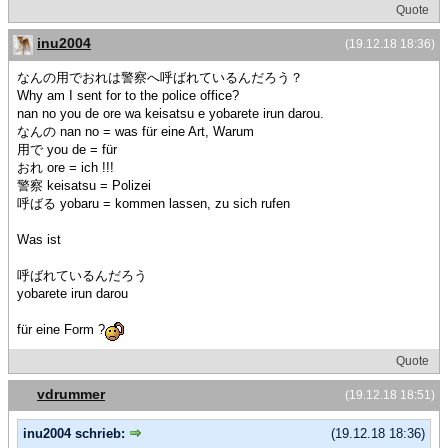
Quote
inu2004
(19.12.18 18:36)
なんの用でおれは警察へ呼ばれているんだろう？
Why am I sent for to the police office?
nan no you de ore wa keisatsu e yobarete irun darou.
なんの nan no = was für eine Art, Warum
用で you de = für
おれ ore = ich !!!
警察 keisatsu = Polizei
呼ばる yobaru = kommen lassen, zu sich rufen
Was ist
呼ばれているんだろう
yobarete irun darou
für eine Form ?
Quote
vdrummer
(19.12.18 18:51)
inu2004 schrieb:
(19.12.18 18:36)