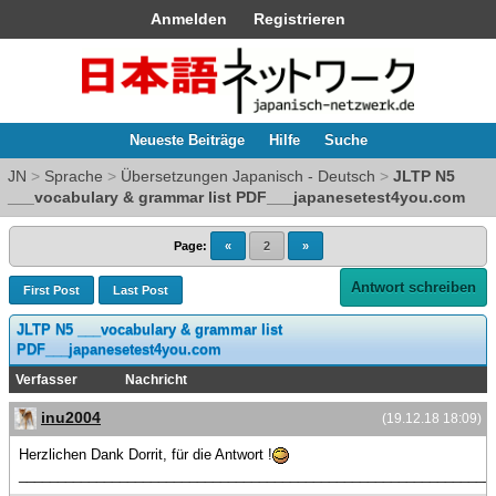
Anmelden
Registrieren
Neueste Beiträge
Hilfe
Suche
JN
>
Sprache
>
Übersetzungen Japanisch - Deutsch
>
JLTP N5
___vocabulary & grammar list PDF___japanesetest4you.com
Page:
«
2
»
Antwort schreiben
First Post
Last Post
JLTP N5 ___vocabulary & grammar list
PDF___japanesetest4you.com
Verfasser
Nachricht
inu2004
(19.12.18 18:09)
Herzlichen Dank Dorrit, für die Antwort !
_____________________________________________________________