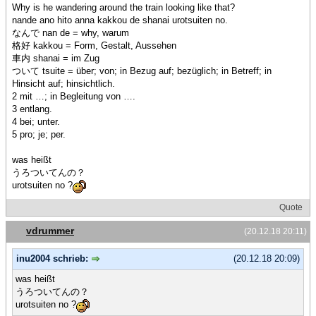
Why is he wandering around the train looking like that?
nande ano hito anna kakkou de shanai urotsuiten no.
なんで nan de = why, warum
格好 kakkou = Form, Gestalt, Aussehen
車内 shanai = im Zug
ついて tsuite = über; von; in Bezug auf; bezüglich; in Betreff; in
Hinsicht auf; hinsichtlich.
2 mit …; in Begleitung von ….
3 entlang.
4 bei; unter.
5 pro; je; per.
was heißt
うろついてんの？
urotsuiten no ?
Quote
vdrummer
(20.12.18 20:11)
inu2004 schrieb:
(20.12.18 20:09)
was heißt
うろついてんの？
urotsuiten no ?