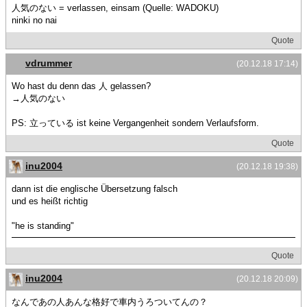
人気のない = verlassen, einsam (Quelle: WADOKU)
ninki no nai
Quote
vdrummer
(20.12.18 17:14)
Wo hast du denn das 人 gelassen?
→人気のない
PS: 立っている ist keine Vergangenheit sondern Verlaufsform.
Quote
inu2004
(20.12.18 19:38)
dann ist die englische Übersetzung falsch
und es heißt richtig
"he is standing"
Quote
inu2004
(20.12.18 20:09)
なんであの人あんな格好で車内うろついてんの？