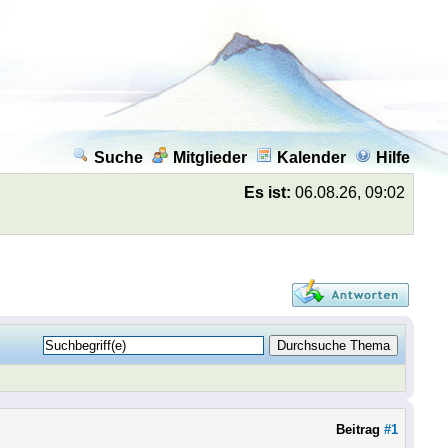
Suche
Mitglieder
Kalender
Hilfe
Es ist:
06.08.26, 09:02
Beitrag
#1