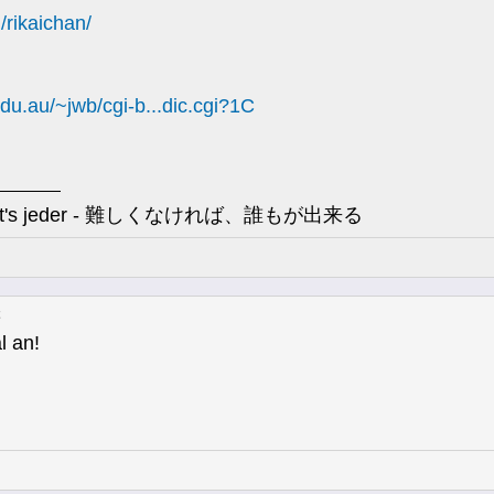
/rikaichan/
u.au/~jwb/cgi-b...dic.cgi?1C
, könnt's jeder - 難しくなければ、誰もが出来る
l an!