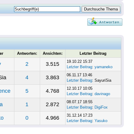
er
Antworten:
Ansichten:
Letzter Beitrag
19.10.22 15:37
y
2
3.515
Letzter Beitrag
:
yamaneko
06.11.17 13:46
Sia
4
3.863
Letzter Beitrag
: SayuriSia
12.10.17 10:05
lence
5
4.768
Letzter Beitrag
:
davinago
08.07.17 18:55
ha
1
2.872
Letzter Beitrag
:
DigiFox
31.12.14 17:23
ko
0
4.966
Letzter Beitrag
:
Yasuko