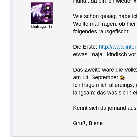
Huhu...da bin ich wieder 
Wie schon gesagt habe ic
Wollte mal fragen, ob hie
Beiträge: 17
folgendes rausgefischt:
Die Erste:
http://www.int
etwas...naja...kindisch vo
Das Zweite wäre die Volks
am 14. September
Ich frage mich allerdings,
langsam: das was sie in e
Kennt sich da jemand aus
Gruß, Biene