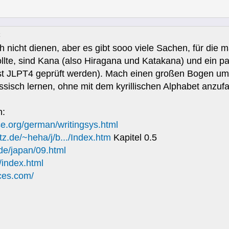
h nicht dienen, aber es gibt sooo viele Sachen, für die
llte, sind Kana (also Hiragana und Katakana) und ein pa
t JLPT4 geprüft werden). Mach einen großen Bogen um Ma
sisch lernen, ohne mit dem kyrillischen Alphabet anzuf
n:
e.org/german/writingsys.html
z.de/~heha/j/b.../Index.htm
Kapitel 0.5
de/japan/09.html
/index.html
ces.com/