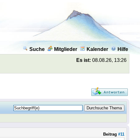
Suche
Mitglieder
Kalender
Hilfe
Es ist:
08.08.26, 13:26
Beitrag
#11