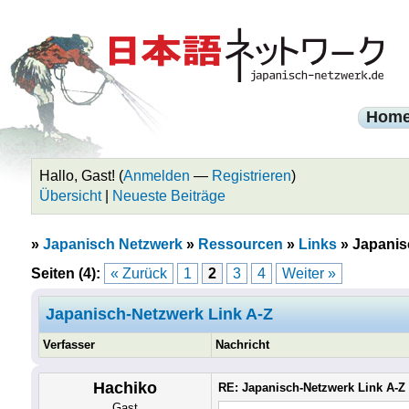
Hom
Hallo, Gast! (
Anmelden
—
Registrieren
)
Übersicht
|
Neueste Beiträge
»
Japanisch Netzwerk
»
Ressourcen
»
Links
»
Japanis
Seiten (4):
« Zurück
1
2
3
4
Weiter »
Japanisch-Netzwerk Link A-Z
Verfasser
Nachricht
Hachiko
RE: Japanisch-Netzwerk Link A-Z
Gast