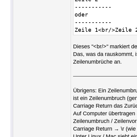
-----------
oder
-----------
Zeile 1<br/>Zeile 
Dieses "<br/>" markiert d
Das, was da rauskommt, is
Zeilenumbrüche an.
Übrigens: Ein Zeilenumbru
ist ein Zeilenumbruch (ge
Carriage Return das Zurüc
Auf Computer übertragen s
Zeilenumbruch / Zeilenvor
Carriage Return → \r (wie 
Unter Linux / Mac sieht e