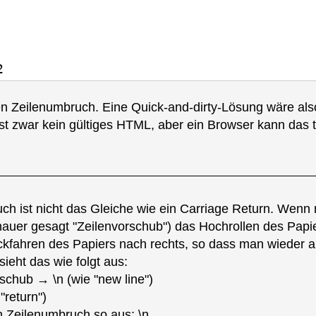
2
en Zeilenumbruch. Eine Quick-and-dirty-Lösung wäre als
t zwar kein gültiges HTML, aber ein Browser kann das tr
ch ist nicht das Gleiche wie ein Carriage Return. Wenn 
nauer gesagt "Zeilenvorschub") das Hochrollen des Papier
kfahren des Papiers nach rechts, so dass man wieder am
ieht das wie folgt aus:
schub → \n (wie "new line")
"return")
in Zeilenumbruch so aus: \n