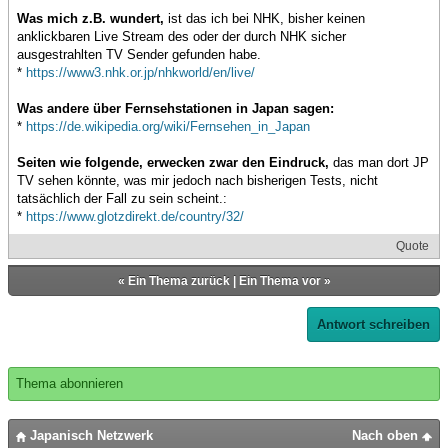
Was mich z.B. wundert,
ist das ich bei NHK, bisher keinen
anklickbaren Live Stream des oder der durch NHK sicher
ausgestrahlten TV Sender gefunden habe.
*
https://www3.nhk.or.jp/nhkworld/en/live/
Was andere über Fernsehstationen in Japan sagen:
*
https://de.wikipedia.org/wiki/Fernsehen_in_Japan
Seiten wie folgende, erwecken zwar den Eindruck,
das man dort JP
TV sehen könnte, was mir jedoch nach bisherigen Tests, nicht
tatsächlich der Fall zu sein scheint.:
*
https://www.glotzdirekt.de/country/32/
Quote
«
Ein Thema zurück
|
Ein Thema vor
»
Antwort schreiben
Thema abonnieren
Japanisch Netzwerk
Nach oben