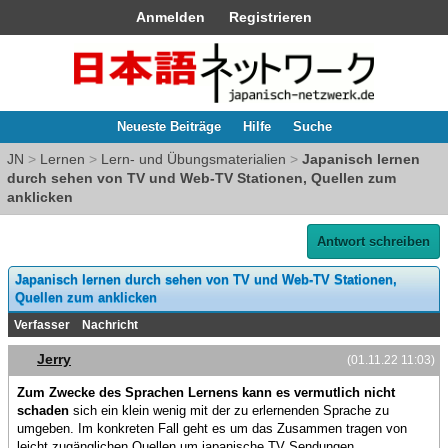
Anmelden
Registrieren
Neueste Beiträge
Hilfe
Suche
JN
>
Lernen
>
Lern- und Übungsmaterialien
>
Japanisch lernen
durch sehen von TV und Web-TV Stationen, Quellen zum
anklicken
Antwort schreiben
Japanisch lernen durch sehen von TV und Web-TV Stationen,
Quellen zum anklicken
Verfasser
Nachricht
Jerry
(01.11.22 11:03)
Zum Zwecke des Sprachen Lernens kann es vermutlich nicht
schaden
sich ein klein wenig mit der zu erlernenden Sprache zu
umgeben. Im konkreten Fall geht es um das Zusammen tragen von
leicht zugänglichen Quellen um japanische TV Sendungen,