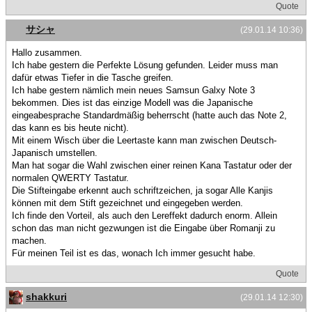
Quote
サシャ
(29.01.14 10:36)
Hallo zusammen.
Ich habe gestern die Perfekte Lösung gefunden. Leider muss man
dafür etwas Tiefer in die Tasche greifen.
Ich habe gestern nämlich mein neues Samsun Galxy Note 3
bekommen. Dies ist das einzige Modell was die Japanische
eingeabesprache Standardmäßig beherrscht (hatte auch das Note 2,
das kann es bis heute nicht).
Mit einem Wisch über die Leertaste kann man zwischen Deutsch-
Japanisch umstellen.
Man hat sogar die Wahl zwischen einer reinen Kana Tastatur oder der
normalen QWERTY Tastatur.
Die Stifteingabe erkennt auch schriftzeichen, ja sogar Alle Kanjis
können mit dem Stift gezeichnet und eingegeben werden.
Ich finde den Vorteil, als auch den Lereffekt dadurch enorm. Allein
schon das man nicht gezwungen ist die Eingabe über Romanji zu
machen.
Für meinen Teil ist es das, wonach Ich immer gesucht habe.
Quote
shakkuri
(29.01.14 12:30)