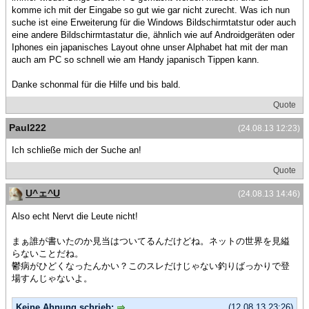
komme ich mit der Eingabe so gut wie gar nicht zurecht. Was ich nun
suche ist eine Erweiterung für die Windows Bildschirmtatstur oder auch
eine andere Bildschirmtastatur die, ähnlich wie auf Androidgeräten oder
Iphones ein japanisches Layout ohne unser Alphabet hat mit der man
auch am PC so schnell wie am Handy japanisch Tippen kann.
Danke schonmal für die Hilfe und bis bald.
Quote
Paul222
(24.08.13 12:23)
Ich schließe mich der Suche an!
Quote
U^ェ^U
(24.08.13 14:46)
Also echt Nervt die Leute nicht!
まぁ誰が書いたのか見当はついてるんだけどね。ネットの世界を見縊
らないことだね。
鬱病がひどくなったんかい？このスレだけじゃない釣りばっかりで登
場すんじゃないよ。
Keine Ahnung schrieb:
(12.08.13 23:26)