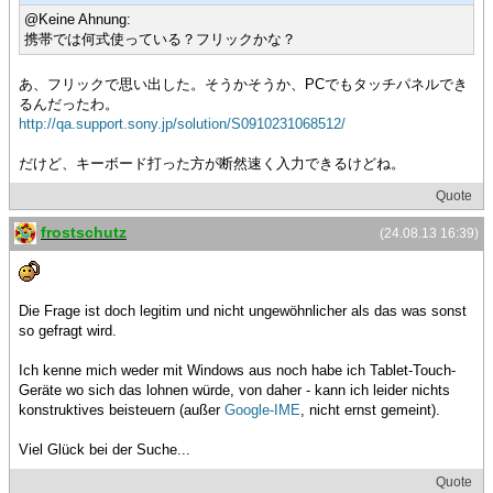
@Keine Ahnung:
携帯では何式使っている？フリックかな？
あ、フリックで思い出した。そうかそうか、PCでもタッチパネルでき
るんだったわ。
http://qa.support.sony.jp/solution/S0910231068512/
だけど、キーボード打った方が断然速く入力できるけどね。
Quote
frostschutz
(24.08.13 16:39)
Die Frage ist doch legitim und nicht ungewöhnlicher als das was sonst
so gefragt wird.
Ich kenne mich weder mit Windows aus noch habe ich Tablet-Touch-
Geräte wo sich das lohnen würde, von daher - kann ich leider nichts
konstruktives beisteuern (außer
Google-IME
, nicht ernst gemeint).
Viel Glück bei der Suche...
Quote