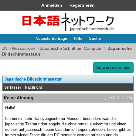
Anmelden
Registrieren
Neueste Beiträge
Hilfe
Suche
JN
>
Ressourcen
>
Japanische Schrift am Computer
>
Japanische
BIldschirmtastatur
Antwort schreiben
Japanische BIldschirmtastatur
Verfasser
Nachricht
Keine Ahnung
(12.08.13 23:26)
Hallo!
Ich bin ein sehr Handybegeisterter Mensch, besonders was die
japanische Tastatur dort angeht die ohne romaji auskommt und einen
schnell auf japanisch tippen lässt bin ich super zufrieden. Leider gibt es
immer wieder Dinge die am PC gemacht werden müssen und da