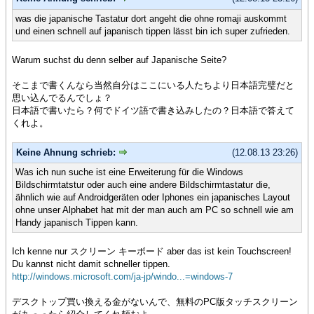
was die japanische Tastatur dort angeht die ohne romaji auskommt
und einen schnell auf japanisch tippen lässt bin ich super zufrieden.
Warum suchst du denn selber auf Japanische Seite?
そこまで書くんなら当然自分はここにいる人たちより日本語完璧だと
思い込んでるんでしょ？
日本語で書いたら？何でドイツ語で書き込みしたの？日本語で答えて
くれよ。
Keine Ahnung schrieb:
(12.08.13 23:26)
Was ich nun suche ist eine Erweiterung für die Windows
Bildschirmtatstur oder auch eine andere Bildschirmtastatur die,
ähnlich wie auf Androidgeräten oder Iphones ein japanisches Layout
ohne unser Alphabet hat mit der man auch am PC so schnell wie am
Handy japanisch Tippen kann.
Ich kenne nur スクリーン キーボード aber das ist kein Touchscreen!
Du kannst nicht damit schneller tippen.
http://windows.microsoft.com/ja-jp/windo...=windows-7
デスクトップ買い換える金がないんで、無料のPC版タッチスクリーン