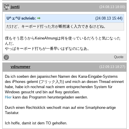
junti
(24.08.13 18:00)
U^ェ^U schrieb:
(24.08.13 15:44)
だけど、キーボード打った方が断然速く入力できるけどね。
僕もそう思うからKeineAhnungは何を使っているだろうと気になった
んだ。
やっぱキーボード打ちが一番早いはずなのになあ。
Quote
vdrummer
(12.09.13 18:27)
Da ich soeben den japanischen Namen des Kana-Eingabe-Systems
des iPhones gelernt (フリック入力) und mich an diesen Thread erinnert
habe, habe ich nochmal nach einem entsprechenden System für
Windows gesucht und bin auf fkey gestoßen.
Hier
kann das Programm heruntergeladen werden.
Durch einen Rechtsklick wechselt man auf eine Smartphone-artige
Tastatur.
Ich hoffe, damit ist dem TO geholfen.