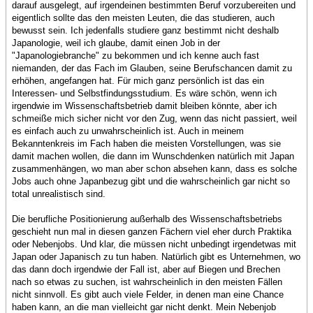
darauf ausgelegt, auf irgendeinen bestimmten Beruf vorzubereiten und
eigentlich sollte das den meisten Leuten, die das studieren, auch
bewusst sein. Ich jedenfalls studiere ganz bestimmt nicht deshalb
Japanologie, weil ich glaube, damit einen Job in der
"Japanologiebranche" zu bekommen und ich kenne auch fast
niemanden, der das Fach im Glauben, seine Berufschancen damit zu
erhöhen, angefangen hat. Für mich ganz persönlich ist das ein
Interessen- und Selbstfindungsstudium. Es wäre schön, wenn ich
irgendwie im Wissenschaftsbetrieb damit bleiben könnte, aber ich
schmeiße mich sicher nicht vor den Zug, wenn das nicht passiert, weil
es einfach auch zu unwahrscheinlich ist. Auch in meinem
Bekanntenkreis im Fach haben die meisten Vorstellungen, was sie
damit machen wollen, die dann im Wunschdenken natürlich mit Japan
zusammenhängen, wo man aber schon absehen kann, dass es solche
Jobs auch ohne Japanbezug gibt und die wahrscheinlich gar nicht so
total unrealistisch sind.
Die berufliche Positionierung außerhalb des Wissenschaftsbetriebs
geschieht nun mal in diesen ganzen Fächern viel eher durch Praktika
oder Nebenjobs. Und klar, die müssen nicht unbedingt irgendetwas mit
Japan oder Japanisch zu tun haben. Natürlich gibt es Unternehmen, wo
das dann doch irgendwie der Fall ist, aber auf Biegen und Brechen
nach so etwas zu suchen, ist wahrscheinlich in den meisten Fällen
nicht sinnvoll. Es gibt auch viele Felder, in denen man eine Chance
haben kann, an die man vielleicht gar nicht denkt. Mein Nebenjob