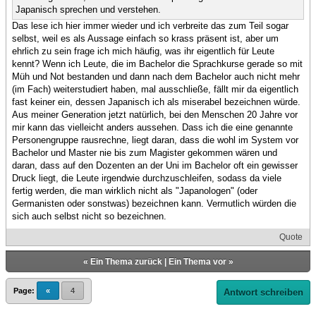
Japanisch sprechen und verstehen.
Das lese ich hier immer wieder und ich verbreite das zum Teil sogar
selbst, weil es als Aussage einfach so krass präsent ist, aber um
ehrlich zu sein frage ich mich häufig, was ihr eigentlich für Leute
kennt? Wenn ich Leute, die im Bachelor die Sprachkurse gerade so mit
Müh und Not bestanden und dann nach dem Bachelor auch nicht mehr
(im Fach) weiterstudiert haben, mal ausschließe, fällt mir da eigentlich
fast keiner ein, dessen Japanisch ich als miserabel bezeichnen würde.
Aus meiner Generation jetzt natürlich, bei den Menschen 20 Jahre vor
mir kann das vielleicht anders aussehen. Dass ich die eine genannte
Personengruppe rausrechne, liegt daran, dass die wohl im System vor
Bachelor und Master nie bis zum Magister gekommen wären und
daran, dass auf den Dozenten an der Uni im Bachelor oft ein gewisser
Druck liegt, die Leute irgendwie durchzuschleifen, sodass da viele
fertig werden, die man wirklich nicht als "Japanologen" (oder
Germanisten oder sonstwas) bezeichnen kann. Vermutlich würden die
sich auch selbst nicht so bezeichnen.
Quote
«
Ein Thema zurück
|
Ein Thema vor
»
Page:
«
4
Antwort schreiben