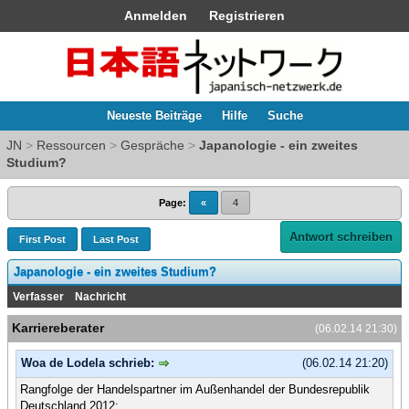
Anmelden
Registrieren
Neueste Beiträge
Hilfe
Suche
JN
>
Ressourcen
>
Gespräche
>
Japanologie - ein zweites
Studium?
Page:
«
4
Antwort schreiben
First Post
Last Post
Japanologie - ein zweites Studium?
Verfasser
Nachricht
Karriereberater
(06.02.14 21:30)
Woa de Lodela schrieb:
(06.02.14 21:20)
Rangfolge der Handelspartner im Außenhandel der Bundesrepublik
Deutschland 2012: