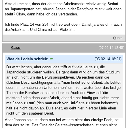
Also du meinst, dass der deutsche Arbeitsmarkt relativ wenig Bedarf
an Japanexperten hat, obwohl Japan in der Rangfolge relativ weit oben
steht? Okay, dann habe ich das verstanden.
Ich finde Platz 14 von 234 nicht so weit oben. Da ist ja alles drin, auch
die Antarktis... Und China ist auf Platz 3...
Quote
Kasu
(07.02.14 12:45)
Woa de Lodela schrieb:
(05.02.14 18:21)
Du wirst lachen, aber genau das trifft auf viele Leute zu, die
Japanologie studieren wollen. Es geht dann wirklich um das Studium
an sich, nicht um die Berufsperspektiven. Da reichen dann die
üblichen Beschwichtigungen à la "man findet schon Arbeit, als Lektor,
oder in internationalen Unternehmen" um nicht weiter über das leidige
Thema der Berufswahl nachzudenken. Auch der Einwand "die
meisten finden dann zwar Arbeit, aber die hat häufig gar nichts mehr
mit Japan zu tun" (den man auch von Uni-Seite zu hören bekommt)
hält sie nicht davon ab. Du siehst, es geht hier in erster Linie eben
nicht um den späteren Beruf.
Aber Japanologie ist doch nun bei weitem nicht das einzige Fach, bei
dem das so ist. Das Gros der Geisteswissenschaften ist eben nicht