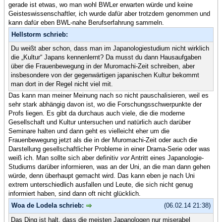
gerade ist etwas, wo man wohl BWLer erwarten würde und keine
Geisteswissenschaftler, ich wurde dafür aber trotzdem genommen und
kann dafür eben BWL-nahe Berufserfahrung sammeln.
Hellstorm schrieb:
Du weißt aber schon, dass man im Japanologiestudium nicht wirklich
die „Kultur“ Japans kennenlernt? Da musst du dann Hausaufgaben
über die Frauenbewegung in der Muromachi-Zeit schreiben, aber
insbesondere von der gegenwärtigen japanischen Kultur bekommt
man dort in der Regel nicht viel mit.
Das kann man meiner Meinung nach so nicht pauschalisieren, weil es
sehr stark abhängig davon ist, wo die Forschungsschwerpunkte der
Profs liegen. Es gibt da durchaus auch viele, die die moderne
Gesellschaft und Kultur untersuchen und natürlich auch darüber
Seminare halten und dann geht es vielleicht eher um die
Frauenbewegung jetzt als die in der Muromachi-Zeit oder auch die
Darstellung gesellschaftlicher Probleme in einer Drama-Serie oder was
weiß ich. Man sollte sich aber definitiv
vor
Antritt eines Japanologie-
Studiums darüber informieren, was an der Uni, an die man dann gehen
würde, denn überhaupt gemacht wird. Das kann eben je nach Uni
extrem unterschiedlich ausfallen und Leute, die sich nicht genug
informiert haben, sind dann oft nicht glücklich.
Woa de Lodela schrieb:
(06.02.14 21:38)
Das Ding ist halt, dass die meisten Japanologen nur miserabel