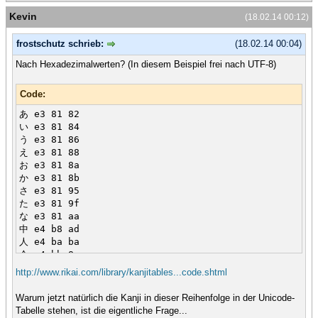
Kevin
(18.02.14 00:12)
frostschutz schrieb:
(18.02.14 00:04)
Nach Hexadezimalwerten? (In diesem Beispiel frei nach UTF-8)
Code:
あ e3 81 82
い e3 81 84
う e3 81 86
え e3 81 88
お e3 81 8a
か e3 81 8b
さ e3 81 95
た e3 81 9f
な e3 81 aa
中 e4 b8 ad
人 e4 ba ba
今 e4 bb 8a
会 e4 bc 9a
http://www.rikai.com/library/kanjitables...code.shtml
伝 e4 bc 9d
Warum jetzt natürlich die Kanji in dieser Reihenfolge in der Unicode-
Tabelle stehen, ist die eigentliche Frage...