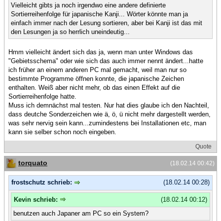
Vielleicht gibts ja noch irgendwo eine andere definierte
Sortierreihenfolge für japanische Kanji... Wörter könnte man ja
einfach immer nach der Lesung sortieren, aber bei Kanji ist das mit
den Lesungen ja so herrlich uneindeutig...
Hmm vielleicht ändert sich das ja, wenn man unter Windows das
"Gebietsschema" oder wie sich das auch immer nennt ändert...hatte
ich früher an einem anderen PC mal gemacht, weil man nur so
bestimmte Programme öffnen konnte, die japanische Zeichen
enthalten. Weiß aber nicht mehr, ob das einen Effekt auf die
Sortierreihenfolge hatte.
Muss ich demnächst mal testen. Nur hat dies glaube ich den Nachteil,
dass deutche Sonderzeichen wie ä, ö, ü nicht mehr dargestellt werden,
was sehr nervig sein kann...zumindestens bei Installationen etc, man
kann sie selber schon noch eingeben.
Quote
torquato
(18.02.14 00:42)
frostschutz schrieb:
(18.02.14 00:28)
Kevin schrieb:
(18.02.14 00:12)
benutzen auch Japaner am PC so ein System?