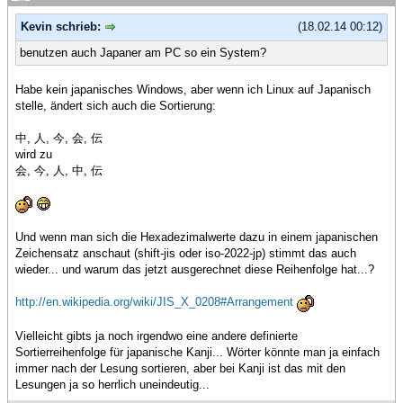
Kevin schrieb:
(18.02.14 00:12)
benutzen auch Japaner am PC so ein System?
Habe kein japanisches Windows, aber wenn ich Linux auf Japanisch
stelle, ändert sich auch die Sortierung:
中, 人, 今, 会, 伝
wird zu
会, 今, 人, 中, 伝
Und wenn man sich die Hexadezimalwerte dazu in einem japanischen
Zeichensatz anschaut (shift-jis oder iso-2022-jp) stimmt das auch
wieder... und warum das jetzt ausgerechnet diese Reihenfolge hat...?
http://en.wikipedia.org/wiki/JIS_X_0208#Arrangement
Vielleicht gibts ja noch irgendwo eine andere definierte
Sortierreihenfolge für japanische Kanji... Wörter könnte man ja einfach
immer nach der Lesung sortieren, aber bei Kanji ist das mit den
Lesungen ja so herrlich uneindeutig...