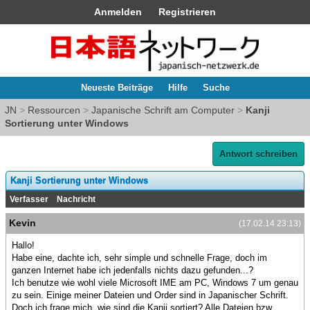
Anmelden
Registrieren
Neueste Beiträge
Hilfe
Suche
JN
>
Ressourcen
>
Japanische Schrift am Computer
>
Kanji
Sortierung unter Windows
Antwort schreiben
Kanji Sortierung unter Windows
Verfasser
Nachricht
Kevin
(17.02.14 23:13)
Hallo!
Habe eine, dachte ich, sehr simple und schnelle Frage, doch im
ganzen Internet habe ich jedenfalls nichts dazu gefunden...?
Ich benutze wie wohl viele Microsoft IME am PC, Windows 7 um genau
zu sein. Einige meiner Dateien und Order sind in Japanischer Schrift.
Doch ich frage mich, wie sind die Kanji sortiert? Alle Dateien bzw.