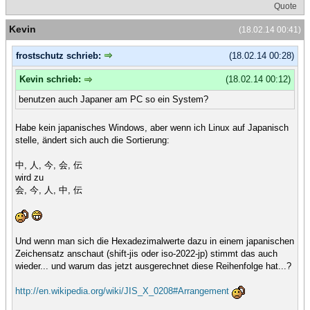
Quote
Kevin
(18.02.14 00:41)
frostschutz schrieb:
(18.02.14 00:28)
Kevin schrieb:
(18.02.14 00:12)
benutzen auch Japaner am PC so ein System?
Habe kein japanisches Windows, aber wenn ich Linux auf Japanisch
stelle, ändert sich auch die Sortierung:
中, 人, 今, 会, 伝
wird zu
会, 今, 人, 中, 伝
Und wenn man sich die Hexadezimalwerte dazu in einem japanischen
Zeichensatz anschaut (shift-jis oder iso-2022-jp) stimmt das auch
wieder... und warum das jetzt ausgerechnet diese Reihenfolge hat...?
http://en.wikipedia.org/wiki/JIS_X_0208#Arrangement