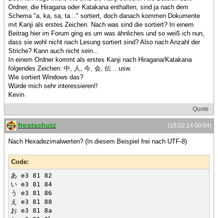
Ordner, die Hiragana oder Katakana enthalten, sind ja nach dem
Schema "a, ka, sa, ta..." sortiert, doch danach kommen Dokumente
mit Kanji als erstes Zeichen. Nach was sind die sortiert? In einem
Beitrag hier im Forum ging es um was ähnliches und so weiß ich nun,
dass sie wohl nicht nach Lesung sortiert sind? Also nach Anzahl der
Striche? Kann auch nicht sein...
In einem Ordner kommt als erstes Kanji nach Hiragana/Katakana
folgendes Zeichen: 中, 人, 今, 会, 伝 ...usw.
Wie sortiert Windows das?
Würde mich sehr interessieren!!
Kevin
Quote
frostschutz
(18.02.14 00:04)
Nach Hexadezimalwerten? (In diesem Beispiel frei nach UTF-8)
Code:
あ e3 81 82
い e3 81 84
う e3 81 86
え e3 81 88
お e3 81 8a