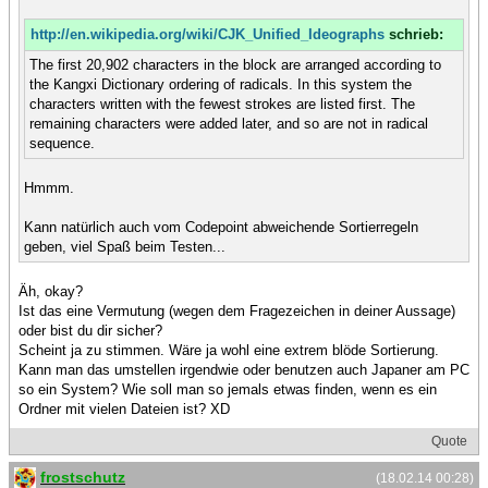
http://en.wikipedia.org/wiki/CJK_Unified_Ideographs
schrieb:
The first 20,902 characters in the block are arranged according to
the Kangxi Dictionary ordering of radicals. In this system the
characters written with the fewest strokes are listed first. The
remaining characters were added later, and so are not in radical
sequence.
Hmmm.
Kann natürlich auch vom Codepoint abweichende Sortierregeln
geben, viel Spaß beim Testen...
Äh, okay?
Ist das eine Vermutung (wegen dem Fragezeichen in deiner Aussage)
oder bist du dir sicher?
Scheint ja zu stimmen. Wäre ja wohl eine extrem blöde Sortierung.
Kann man das umstellen irgendwie oder benutzen auch Japaner am PC
so ein System? Wie soll man so jemals etwas finden, wenn es ein
Ordner mit vielen Dateien ist? XD
Quote
frostschutz
(18.02.14 00:28)