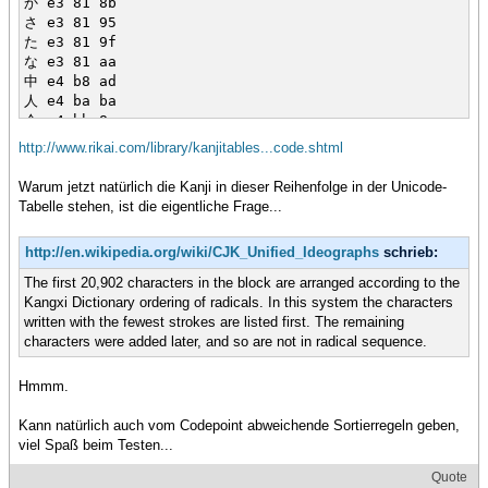
か e3 81 8b
さ e3 81 95
た e3 81 9f
な e3 81 aa
中 e4 b8 ad
人 e4 ba ba
今 e4 bb 8a
会 e4 bc 9a
http://www.rikai.com/library/kanjitables...code.shtml
伝 e4 bc 9d
Warum jetzt natürlich die Kanji in dieser Reihenfolge in der Unicode-
Tabelle stehen, ist die eigentliche Frage...
http://en.wikipedia.org/wiki/CJK_Unified_Ideographs
schrieb:
The first 20,902 characters in the block are arranged according to the
Kangxi Dictionary ordering of radicals. In this system the characters
written with the fewest strokes are listed first. The remaining
characters were added later, and so are not in radical sequence.
Hmmm.
Kann natürlich auch vom Codepoint abweichende Sortierregeln geben,
viel Spaß beim Testen...
Quote