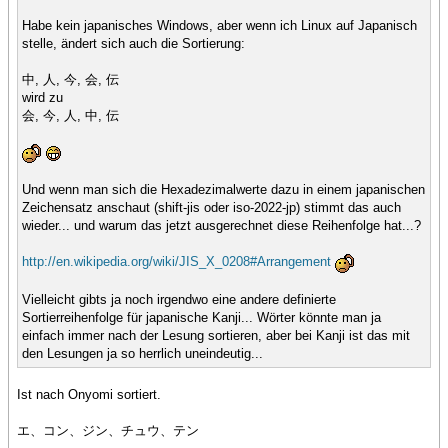
Habe kein japanisches Windows, aber wenn ich Linux auf Japanisch
stelle, ändert sich auch die Sortierung:
中, 人, 今, 会, 伝
wird zu
会, 今, 人, 中, 伝
Und wenn man sich die Hexadezimalwerte dazu in einem japanischen
Zeichensatz anschaut (shift-jis oder iso-2022-jp) stimmt das auch
wieder... und warum das jetzt ausgerechnet diese Reihenfolge hat...?
http://en.wikipedia.org/wiki/JIS_X_0208#Arrangement
Vielleicht gibts ja noch irgendwo eine andere definierte
Sortierreihenfolge für japanische Kanji... Wörter könnte man ja
einfach immer nach der Lesung sortieren, aber bei Kanji ist das mit
den Lesungen ja so herrlich uneindeutig...
Ist nach Onyomi sortiert.
エ、コン、ジン、チュウ、テン