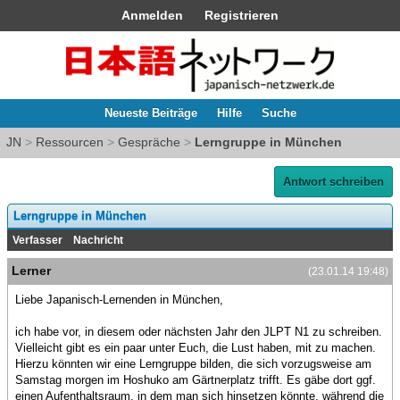
Anmelden
Registrieren
Neueste Beiträge
Hilfe
Suche
JN
>
Ressourcen
>
Gespräche
>
Lerngruppe in München
Antwort schreiben
Lerngruppe in München
Verfasser
Nachricht
Lerner
(23.01.14 19:48)
Liebe Japanisch-Lernenden in München,
ich habe vor, in diesem oder nächsten Jahr den JLPT N1 zu schreiben.
Vielleicht gibt es ein paar unter Euch, die Lust haben, mit zu machen.
Hierzu könnten wir eine Lerngruppe bilden, die sich vorzugsweise am
Samstag morgen im Hoshuko am Gärtnerplatz trifft. Es gäbe dort ggf.
einen Aufenthaltsraum, in dem man sich hinsetzen könnte, während die