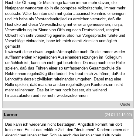
Nach der Öffnung für Mischlinge kamen immer mehr davon, die
Nurjapaner wanderten ab in die pompöse Vollzeitschule, immer mehr
deutsche Väter konnten sich mit guter Japanischkenntnis einbringen,
und ich habe als Vorstandsmitglied zu erreichen versucht, daß die
Hoshuko auf diese Verwestlichung mit einer angemessenen, nunja,
Verwestlichung im Sinne von Öffnung nach Deutschland, reagiert.
Obwohl ich sehr vorsichtig agierte, also nur Vorgespräche führte und
Vorschläge einbrachte, habe ich mich damit ziemlich unmöglich
gemacht.
Inwieweit diese etwas ungute Atmosphäre auch für die immer wieder
aufflammenden kriegerischen Auseinandersetzungen im Kollegium
ursächlich ist, kann ich nicht gut beurteilen. Da mag auch eine Rolle
spielen, daß das Führen einer so umfassenden Gesamtschule die
Rektorinnen regelmäßig überfordert. Es freut mich zu hören, daß die
Lehrkräfte derzeit zivilisiert miteinander umgehen. Dabei mag eine
Rolle spielen, daß manche an den regelmäßigen Konferenzen nicht
mehr teilnehmen. Das ist immer noch besser, als weinend
hinauszulaufen und nie mehr wiederzukommen.
Quote
Lerner
(24.01.14 15:02)
Das kann ich wiederum nicht bestätigen. Ängstlich kommt mir dort
keiner vor. Es ist das erklärte Ziel, den "deutschen" Kindern neben der
eigentlichen japanischen Schule auch den japanischen Kulturkreis