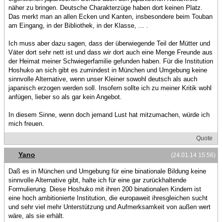
näher zu bringen. Deutsche Charakterzüge haben dort keinen Platz.
Das merkt man an allen Ecken und Kanten, insbesondere beim Touban
am Eingang, in der Bibliothek, in der Klasse, ... .
Ich muss aber dazu sagen, dass der überwiegende Teil der Mütter und
Väter dort sehr nett ist und dass wir dort auch eine Menge Freunde aus
der Heimat meiner Schwiegerfamilie gefunden haben. Für die Institution
Hoshuko an sich gibt es zumindest in München und Umgebung keine
sinnvolle Alternative, wenn unser Kleiner sowohl deutsch als auch
japanisch erzogen werden soll. Insofern sollte ich zu meiner Kritik wohl
anfügen, lieber so als gar kein Angebot.
In diesem Sinne, wenn doch jemand Lust hat mitzumachen, würde ich
mich freuen.
Quote
Yano
(24.01.14 15:56)
Daß es in München und Umgebung für eine binationale Bildung keine
sinnvolle Alternative gibt, halte ich für eine gar zurückhaltende
Formulierung. Diese Hoshuko mit ihren 200 binationalen Kindern ist
eine hoch ambitionierte Institution, die europaweit ihresgleichen sucht
und sehr viel mehr Unterstützung und Aufmerksamkeit von außen wert
wäre, als sie erhält.