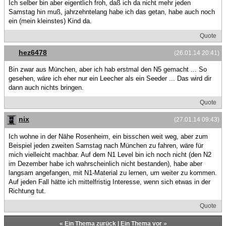
Ich selber bin aber eigentlich froh, daß ich da nicht mehr jeden
Samstag hin muß, jahrzehntelang habe ich das getan, habe auch noch
ein (mein kleinstes) Kind da.
Quote
hez6478
(26.01.14 20:41)
Bin zwar aus München, aber ich hab erstmal den N5 gemacht ... So
gesehen, wäre ich eher nur ein Leecher als ein Seeder ... Das wird dir
dann auch nichts bringen.
Quote
nix
(27.01.14 09:43)
Ich wohne in der Nähe Rosenheim, ein bisschen weit weg, aber zum
Beispiel jeden zweiten Samstag nach München zu fahren, wäre für
mich vielleicht machbar. Auf dem N1 Level bin ich noch nicht (den N2
im Dezember habe ich wahrscheinlich nicht bestanden), habe aber
langsam angefangen, mit N1-Material zu lernen, um weiter zu kommen.
Auf jeden Fall hätte ich mittelfristig Interesse, wenn sich etwas in der
Richtung tut.
Quote
«
Ein Thema zurück
|
Ein Thema vor
»