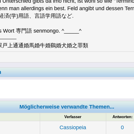
 Unterschied gibts da imo nicht, ist wohl so wie "Termin
n man allerdings ein best. Feld angibt und dessen Ter
 z.B. 経済(学)用語、言語学用語など.
das Wort 専門語 senmongo. ^_____^
屎戸上通通婚馬婚牛婚鷄婚犬婚之罪類
n
Möglicherweise verwandte Themen...
Verfasser
Antworten:
Cassiopeia
0