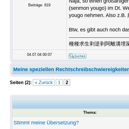
Naja, so einen großartigen
Beiträge: 819
(senmon yougo) im Dt. Wen
yougo nehmen. Also
Btw, es gibt auch noch 
種種求生剥逆剥阿離溝埋
04.07.04 00:07
Meine speziellen Rechtschreibschwiereigkeite
Seiten (2):
« Zurück
1
2
Thema:
Stimmt meine Übersetzung?