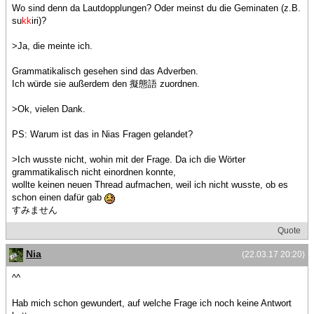
Wo sind denn da Lautdopplungen? Oder meinst du die Geminaten (z.B.
su
kk
iri)?
>Ja, die meinte ich.
Grammatikalisch gesehen sind das Adverben.
Ich würde sie außerdem den 擬態語 zuordnen.
>Ok, vielen Dank.
PS: Warum ist das in Nias Fragen gelandet?
>Ich wusste nicht, wohin mit der Frage. Da ich die Wörter
grammatikalisch nicht einordnen konnte,
wollte keinen neuen Thread aufmachen, weil ich nicht wusste, ob es
schon einen dafür gab
すみません
Quote
Nia
(22.03.17 20:20)
^^
Hab mich schon gewundert, auf welche Frage ich noch keine Antwort