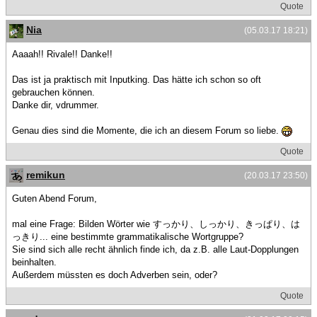
Quote
Nia
(05.03.17 18:21)
Aaaah!! Rivale!! Danke!!
Das ist ja praktisch mit Inputking. Das hätte ich schon so oft
gebrauchen können.
Danke dir, vdrummer.
Genau dies sind die Momente, die ich an diesem Forum so liebe.
Quote
remikun
(20.03.17 23:50)
Guten Abend Forum,
mal eine Frage: Bilden Wörter wie すっかり、しっかり、きっぱり、は
っきり... eine bestimmte grammatikalische Wortgruppe?
Sie sind sich alle recht ähnlich finde ich, da z.B. alle Laut-Dopplungen
beinhalten.
Außerdem müssten es doch Adverben sein, oder?
Quote