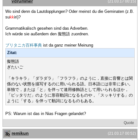
vdrummer
(21.03.17 00:15)
Wo sind denn da Lautdopplungen? Oder meinst du die Geminaten (z.B.
su
kk
iri)?
Grammatikalisch gesehen sind das Adverben.
Ich würde sie außerdem den 擬態語 zuordnen.
ブリタニカ百科事典
ist da ganz meiner Meinung
Zitat:
擬態語
ぎたいご
「キラキラ」「ダラダラ」「フラフラ」のように，直接に音響とは関
係のない状態を描写するのに用いられる語。日本語には非常に多い。
単独で，または「と」を伴って連用修飾語として用いられるほか，
「ピッタリだ」のように形容動詞になるものや，「スッキリする」の
ように「する」を伴って動詞になるものもある。
PS: Warum ist das in Nias Fragen gelandet?
Quote
remikun
(21.03.17 00:52)