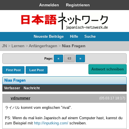
Anmelden
Registrieren
Neueste Beiträge
Hilfe
Suche
JN
>
Lernen
>
Anfängerfragen
>
Nias Fragen
Page:
«
63
»
Antwort schreiben
First Post
Last Post
Nias Fragen
Verfasser
Nachricht
vdrummer
(05.03.17 18:17)
ライバル kommt vom englischen "rival".
PS: Wenn du mal kein Japanisch auf einem Computer hast, kannst du
zum Beispiel mit
http://inputking.com/
schreiben.