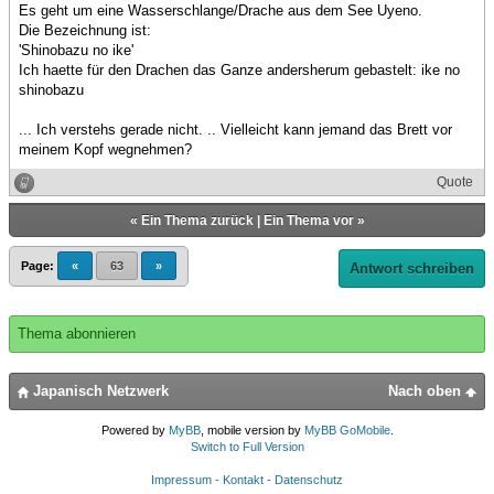
Es geht um eine Wasserschlange/Drache aus dem See Uyeno.
Die Bezeichnung ist:
'Shinobazu no ike'
Ich haette für den Drachen das Ganze andersherum gebastelt: ike no
shinobazu
... Ich verstehs gerade nicht. .. Vielleicht kann jemand das Brett vor
meinem Kopf wegnehmen?
Quote
«
Ein Thema zurück
|
Ein Thema vor
»
Page:
«
63
»
Antwort schreiben
Thema abonnieren
Japanisch Netzwerk
Nach oben
Powered by
MyBB
, mobile version by
MyBB GoMobile
.
Switch to Full Version
Impressum - Kontakt - Datenschutz