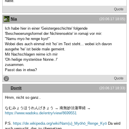
hatte.
Quote
Nia
(20.06.17 18:05)
Ich habe hier in einer 'Geistergeschichte' folgende
'Beschwoerungsformel der Nichirensekte' in romaji vor mir:
"Namu myo he renge kyo!"
Wobei dies auch einmal mit 'ho' im Text steht... wobei ich davon
ausgehe 'he' ist beide male gemeint.
Mit Nachschlagen reime ich mir
'Oh heilige mysteriöse Nonne..!'
zusammen.
Passt das in etwa?
Quote
Dorrit
(20.06.17 18:33)
Hmm, nicht so ganz..
なむみょうほうれんげきょう → 南無妙法蓮華経 →
https://www.wadoku.de/entry/view/8699551
P.S.
https://de.wikipedia.org/wiki/Nam(u)_Myōhō_Renge_Kyō
Da wird
auch versucht, das zu übersetzen.