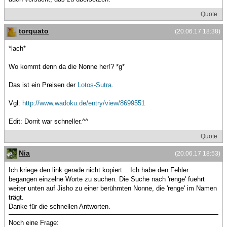
Quote
torquato
(20.06.17 18:38)
*lach*
Wo kommt denn da die Nonne her!? *g*
Das ist ein Preisen der
Lotos-Sutra
.
Vgl:
http://www.wadoku.de/entry/view/8699551
Edit: Dorrit war schneller.^^
Quote
Nia
(20.06.17 18:53)
Ich kriege den link gerade nicht kopiert... Ich habe den Fehler
begangen einzelne Worte zu suchen. Die Suche nach 'renge' fuehrt
weiter unten auf Jisho zu einer berühmten Nonne, die 'renge' im Namen
trägt.
Danke für die schnellen Antworten.
Noch eine Frage: