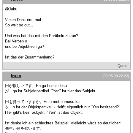
@Jaku
Vielen Dank erst mal.
So weit so gut...
Und was hat das mit den Partikeln zu tun?
Bei Verben o
und bei Adjektiven ga?
Ist das der Zusammenhang?
Quote
Iruka
(09.05.08 22:22)
円が欲しいです。En ga hoshii desu
が ga ist Subjektpartikel. "Yen" ist hier das Subjekt.
円を持っていますか。En o motte imasu ka.
を o ist der Objektpartikel. - Heißt eigentlich nur "Yen besitzend?".
Hier gibt's kein Subjekt. "Yen" ist das Objekt.
Ist denke ich ein schlechtes Beispiel. Vielleicht wirds so deutlicher:
先生が歌を歌います。