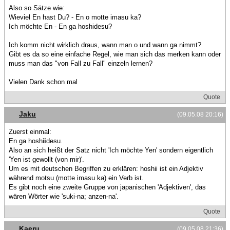
Also so Sätze wie:
Wieviel En hast Du? - En o motte imasu ka?
Ich möchte En - En ga hoshidesu?
Ich komm nicht wirklich draus, wann man o und wann ga nimmt?
Gibt es da so eine einfache Regel, wie man sich das merken kann oder
muss man das "von Fall zu Fall" einzeln lernen?
Vielen Dank schon mal
Quote
Jaku
(09.05.08 20:16)
Zuerst einmal:
En ga hoshi
i
desu.
Also an sich heißt der Satz nicht 'Ich möchte Yen' sondern eigentlich
'Yen ist gewollt (von mir)'.
Um es mit deutschen Begriffen zu erklären: hoshii ist ein Adjektiv
während motsu (motte imasu ka) ein Verb ist.
Es gibt noch eine zweite Gruppe von japanischen 'Adjektiven', das
wären Wörter wie 'suki-na; anzen-na'.
Quote
Kaeru
(09.05.08 21:36)