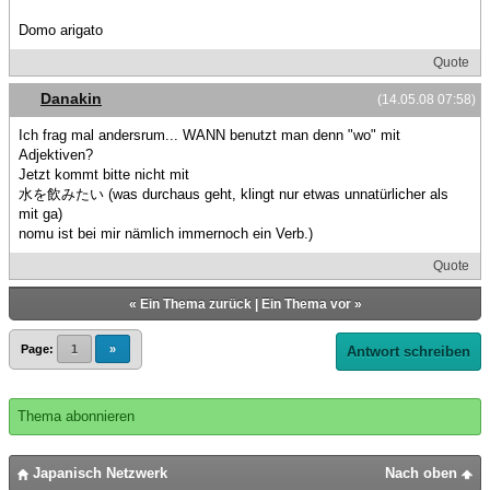
Domo arigato
Quote
Danakin
(14.05.08 07:58)
Ich frag mal andersrum... WANN benutzt man denn "wo" mit
Adjektiven?
Jetzt kommt bitte nicht mit
水を飲みたい (was durchaus geht, klingt nur etwas unnatürlicher als
mit ga)
nomu ist bei mir nämlich immernoch ein Verb.)
Quote
«
Ein Thema zurück
|
Ein Thema vor
»
Page:
1
»
Antwort schreiben
Thema abonnieren
Japanisch Netzwerk
Nach oben