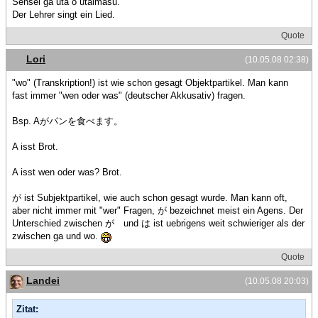
Sensei ga uta o utaimasu.
Der Lehrer singt ein Lied.
Quote
Lori
(10.05.08 02:38)
"wo" (Transkription!) ist wie schon gesagt Objektpartikel. Man kann
fast immer "wen oder was" (deutscher Akkusativ) fragen.
Bsp. Aがパンを食べます。
A isst Brot.
A isst wen oder was? Brot.
が ist Subjektpartikel, wie auch schon gesagt wurde. Man kann oft,
aber nicht immer mit "wer" Fragen, が bezeichnet meist ein Agens. Der
Unterschied zwischen が und は ist uebrigens weit schwieriger als der
zwischen ga und wo.
Quote
Landei
(10.05.08 20:03)
Zitat: