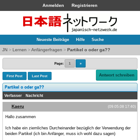
Anmelden
Registrieren
Neueste Beiträge
Hilfe
Suche
JN
>
Lernen
>
Anfängerfragen
>
Partikel o oder ga??
Page:
1
»
Antwort schreiben
First Post
Last Post
Partikel o oder ga??
Verfasser
Nachricht
Kaeru
(09.05.08 17:40)
Hallo zusammen
Ich habe ein ziemliches Durcheinander bezüglich der Verwendung der
beiden Partikel (ich bin Anfänger, muss ich wohl dazu sagen)