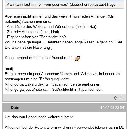
Man kann fast immer "wen oder was" (deutscher Akkusativ) fragen.
Aber eben nicht immer, und das verwirrt wohl jeden Anfänger. (Mir
bekannte) Ausnahmen sind:
- Ausdrücke des Wollens und Wünschens (hoshii, ~tai)
- Zu- oder Abneigung (suki, kirai)
- Eigenschaften von "Bestandteilen":
Zou ha hana ga nagai = Elefanten haben lange Nasen (eigentlich: "Bei
Elefanten ist die Nase lang")
Kennt jemand mehr solcher Ausnahmen?
[edit]
Es gibt noch ein paar Ausnahme-Verben und -Adjektive, bei denen es
sozusagen um eine "Befähigung" geht:
Nihongo ga wakaru/dekiru = Japanisch verstehen/können
Nihongo ga jouzu/heta da = Gut/schlecht in Japanisch sein
Quote
Dain
(10.05.08 23:54)
Um das von Landei noch weiterzuführen:
Allgemein bei der Potentialform wird ein が verwendet (obwohl es im Dt.