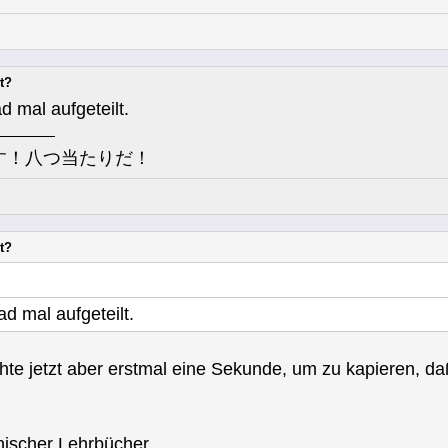
t?
d mal aufgeteilt.
す！八つ当たりだ！
t?
d mal aufgeteilt.
uchte jetzt aber erstmal eine Sekunde, um zu kapieren, 
nischer Lehrbücher...