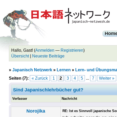
Hom
Hallo, Gast! (
Anmelden
—
Registrieren
)
Übersicht
|
Neueste Beiträge
»
Japanisch Netzwerk
»
Lernen
»
Lern- und Übungsmat
Seiten (7):
« Zurück
1
2
3
4
5
...
7
Weiter »
Sind Japanischlehrbücher gut?
Verfasser
Nachricht
Norojika
RE: Ist es Sinnvoll japanische S