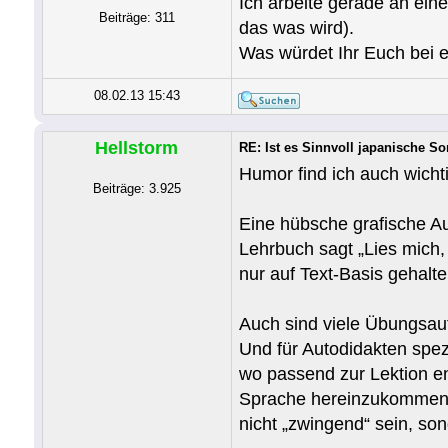
Ich arbeite gerade an ein
Beiträge: 311
das was wird).
Was würdet Ihr Euch bei 
08.02.13 15:43
Hellstorm
RE: Ist es Sinnvoll japanische S
Humor find ich auch wichti
Beiträge: 3.925
Eine hübsche grafische A
Lehrbuch sagt „Lies mich,
nur auf Text-Basis gehalt
Auch sind viele Übungsau
Und für Autodidakten spezie
wo passend zur Lektion en
Sprache hereinzukommen. 
nicht „zwingend“ sein, so