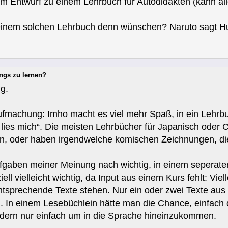
em Entwurf zu einem Lehrbuch für Autodidakten (kann al
einem solchen Lehrbuch denn wünschen? Naruto sagt Hu
ongs zu lernen?
g.
ufmachung: Imho macht es viel mehr Spaß, in ein Lehr
 lies mich“. Die meisten Lehrbücher für Japanisch oder C
en, oder haben irgendwelche komischen Zeichnungen, die
fgaben meiner Meinung nach wichtig, in einem seperat
ll vielleicht wichtig, da Input aus einem Kurs fehlt: Viel
tsprechende Texte stehen. Nur ein oder zwei Texte aus 
In einem Lesebüchlein hätte man die Chance, einfach d
ndern nur einfach um in die Sprache hineinzukommen.