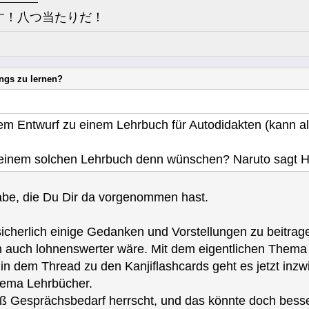
す！八つ当たりだ！
ongs zu lernen?
nem Entwurf zu einem Lehrbuch für Autodidakten (kann a
 einem solchen Lehrbuch denn wünschen? Naruto sagt Hu
abe, die Du Dir da vorgenommen hast.
icherlich einige Gedanken und Vorstellungen zu beitrage
 auch lohnenswerter wäre. Mit dem eigentlichen Thema d
d in dem Thread zu den Kanjiflashcards geht es jetzt in
ema Lehrbücher.
aß Gesprächsbedarf herrscht, und das könnte doch bess