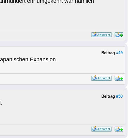
Jahrhundert ehr umgekehrt war nämlich
Beitrag
#49
 japanischen Expansion.
Beitrag
#50
.