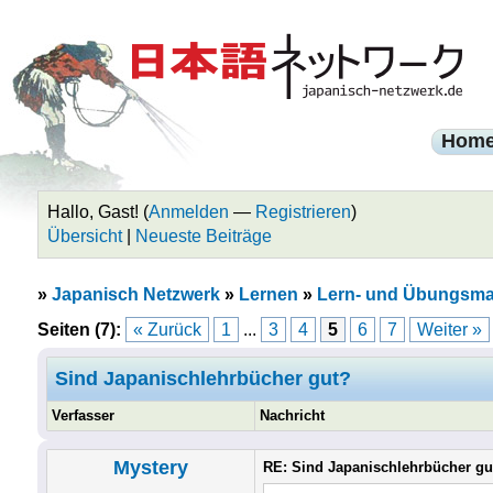
Hom
Hallo, Gast! (
Anmelden
—
Registrieren
)
Übersicht
|
Neueste Beiträge
»
Japanisch Netzwerk
»
Lernen
»
Lern- und Übungsmat
Seiten (7):
« Zurück
1
...
3
4
5
6
7
Weiter »
Sind Japanischlehrbücher gut?
Verfasser
Nachricht
Mystery
RE: Sind Japanischlehrbücher gu