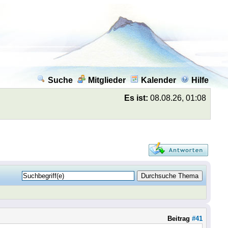
Suche
Mitglieder
Kalender
Hilfe
Es ist:
08.08.26, 01:08
Beitrag
#41