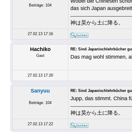
Wobei die Chinesen schon
Beiträge: 104
das sich Japan ausgebreit
神は昊から土に降る。
27.02.13 17:16
Hachiko
RE: Sind Japanischlehrbücher gu
Gast
Das mag wohl stimmen, abe
27.02.13 17:20
Sanyuu
RE: Sind Japanischlehrbücher gu
Jupp, das stimmt. China fü
Beiträge: 104
神は昊から土に降る。
27.02.13 17:22