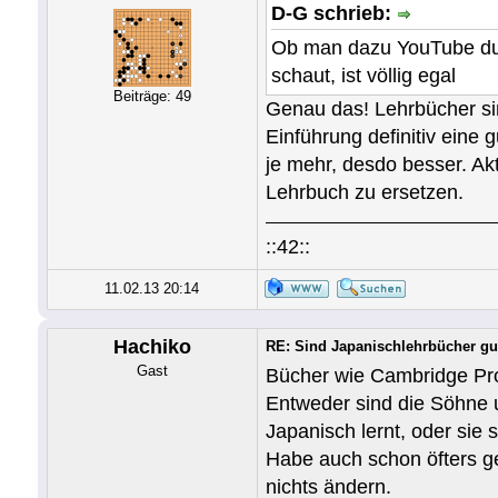
D-G schrieb:
Ob man dazu YouTube durc
schaut, ist völlig egal
Beiträge: 49
Genau das! Lehrbücher sin
Einführung definitiv ein
je mehr, desdo besser. Ak
Lehrbuch zu ersetzen.
::42::
11.02.13 20:14
Hachiko
RE: Sind Japanischlehrbücher gu
Gast
Bücher wie Cambridge Prof
Entweder sind die Söhne u
Japanisch lernt, oder sie 
Habe auch schon öfters ge
nichts ändern.