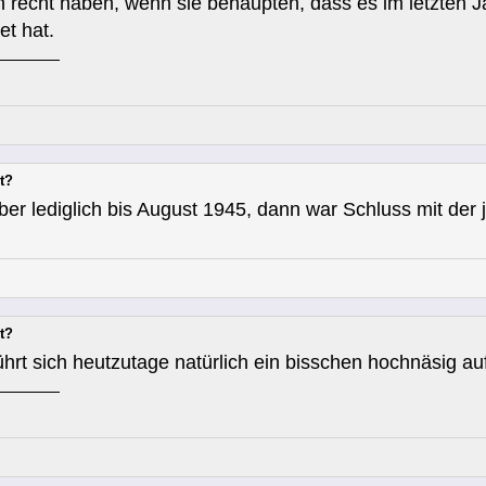
 recht haben, wenn sie behaupten, dass es im letzten 
et hat.
t?
r lediglich bis August 1945, dann war Schluss mit der
t?
hrt sich heutzutage natürlich ein bisschen hochnäsig auf