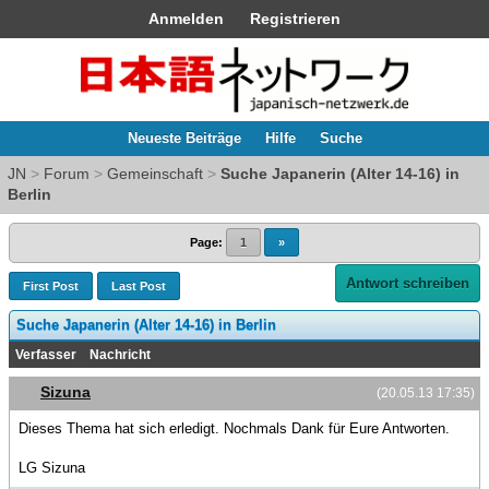
Anmelden
Registrieren
Neueste Beiträge
Hilfe
Suche
JN
>
Forum
>
Gemeinschaft
>
Suche Japanerin (Alter 14-16) in
Berlin
Page:
1
»
Antwort schreiben
First Post
Last Post
Suche Japanerin (Alter 14-16) in Berlin
Verfasser
Nachricht
Sizuna
(20.05.13 17:35)
Dieses Thema hat sich erledigt. Nochmals Dank für Eure Antworten.
LG Sizuna