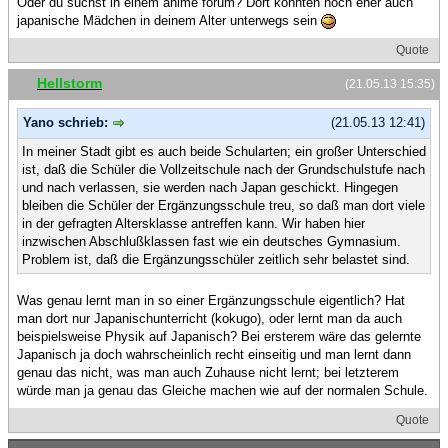
Oder du suchst in einem anime forum? Dort könnten noch eher auch
japanische Mädchen in deinem Alter unterwegs sein
Quote
Hellstorm
(21.05.13 15:35)
Yano schrieb:
(21.05.13 12:41)
In meiner Stadt gibt es auch beide Schularten; ein großer Unterschied
ist, daß die Schüler die Vollzeitschule nach der Grundschulstufe nach
und nach verlassen, sie werden nach Japan geschickt. Hingegen
bleiben die Schüler der Ergänzungsschule treu, so daß man dort viele
in der gefragten Altersklasse antreffen kann. Wir haben hier
inzwischen Abschlußklassen fast wie ein deutsches Gymnasium.
Problem ist, daß die Ergänzungsschüler zeitlich sehr belastet sind.
Was genau lernt man in so einer Ergänzungsschule eigentlich? Hat
man dort nur Japanischunterricht (kokugo), oder lernt man da auch
beispielsweise Physik auf Japanisch? Bei ersterem wäre das gelernte
Japanisch ja doch wahrscheinlich recht einseitig und man lernt dann
genau das nicht, was man auch Zuhause nicht lernt; bei letzterem
würde man ja genau das Gleiche machen wie auf der normalen Schule.
Quote