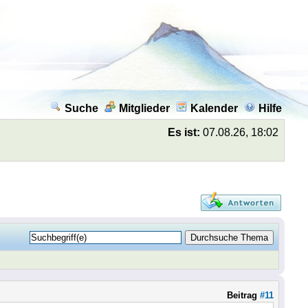
Suche
Mitglieder
Kalender
Hilfe
Es ist:
07.08.26, 18:02
Beitrag
#11