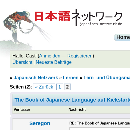
Hom
Hallo, Gast! (
Anmelden
—
Registrieren
)
Übersicht
|
Neueste Beiträge
»
Japanisch Netzwerk
»
Lernen
»
Lern- und Übungsmat
Seiten (2):
« Zurück
1
2
The Book of Japanese Language auf Kickstart
Verfasser
Nachricht
Seregon
RE: The Book of Japanese Langua