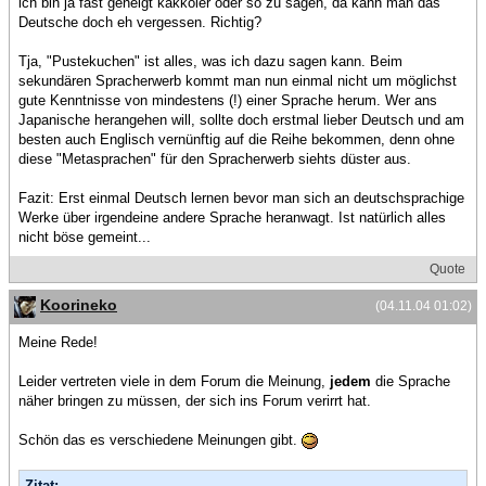
ich bin ja fast geneigt kakkoier oder so zu sagen, da kann man das
Deutsche doch eh vergessen. Richtig?
Tja, "Pustekuchen" ist alles, was ich dazu sagen kann. Beim
sekundären Spracherwerb kommt man nun einmal nicht um möglichst
gute Kenntnisse von mindestens (!) einer Sprache herum. Wer ans
Japanische herangehen will, sollte doch erstmal lieber Deutsch und am
besten auch Englisch vernünftig auf die Reihe bekommen, denn ohne
diese "Metasprachen" für den Spracherwerb siehts düster aus.
Fazit: Erst einmal Deutsch lernen bevor man sich an deutschsprachige
Werke über irgendeine andere Sprache heranwagt. Ist natürlich alles
nicht böse gemeint...
Quote
Koorineko
(04.11.04 01:02)
Meine Rede!
Leider vertreten viele in dem Forum die Meinung,
jedem
die Sprache
näher bringen zu müssen, der sich ins Forum verirrt hat.
Schön das es verschiedene Meinungen gibt.
Zitat: