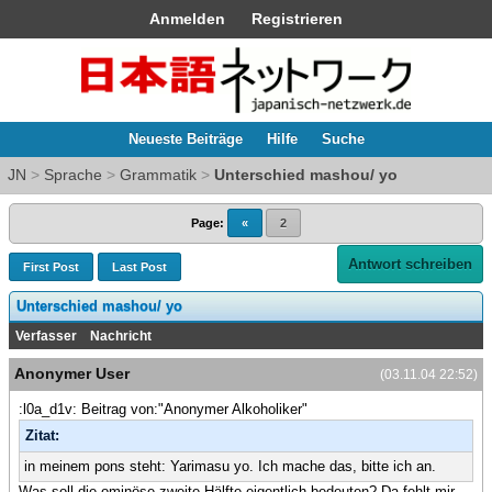
Anmelden
Registrieren
Neueste Beiträge
Hilfe
Suche
JN
>
Sprache
>
Grammatik
>
Unterschied mashou/ yo
Page:
«
2
Antwort schreiben
First Post
Last Post
Unterschied mashou/ yo
Verfasser
Nachricht
Anonymer User
(03.11.04 22:52)
:l0a_d1v: Beitrag von:"Anonymer Alkoholiker"
Zitat:
in meinem pons steht: Yarimasu yo. Ich mache das, bitte ich an.
Was soll die ominöse zweite Hälfte eigentlich bedeuten? Da fehlt mir