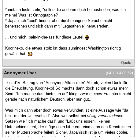
* einfach loskritzeln, "sollen die anderen doch herausfinden, was ich
meine! Was ist Orthographie?
* Japanisch "cool" finden, aber die ihre eigene Sprache nicht
beherrschen und sich dann mit "Legasthenie" herausreden.
... und mich. pain-in-the-ass für diese Leute!
Koorineko, die etwas stolz ist dass zumindest Washington richtig
gewählt hat.
Quote
Anonymer User
(04.11.04 00:52)
:l0a_d1v: Beitrag von:"Anonymer Alkoholiker" Ah, ok, vielen Dank für
die Erleuchtung, Koorineko! So machts dann doch schon etwas mehr
Sinn. "Ich mache das, biete ich an" klingt zwar meines Erachtens nicht
gerade nach natürlichem Deutsch, aber nun gut...
Was mich dann aber doch etwas verwundert ist eine Aussage wie "da
fehlt mir der Unterschied". Also wer selbst bei
völlig verschiedenen
Sätzen wie "Ich mache das!" und "Laßt uns essen!" keinen
Unterschied sieht, der möge doch bitte erst einmal an den Kenntnissen
seiner Muttersprache feilen! Sicher, Japanisch ist ja um vieles cooler,