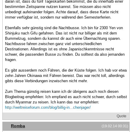
daran ist, dass du fünf Tageskarten bekommst, die du innerhalb einer
bestimmten Zeitspanne nutzen kannst. Sie müssen also nicht
unbedingt aufeinander folgen. Achte darauf, dass diese Karte nicht
immer verfügbar ist, sondern nur während den Semesterferien.
Ebenfalls sehr günstig sind die Nachtbusse. Ich bin für 2300 Yen von
Shinjuku nach Gifu gefahren. Das ist nicht nur billiger als mit dem
Bummelzug, sondern du kannst dir auch eine Übernachtung sparen.
Nachtbusse fahren zwischen ganz viel unterschiedlichen
Destinationen. Allerdings ist es ohne Japanischkenntnisse recht
schwer, die passenden Busse zu finden. Du solltest da also jemanden
fragen.
Es gibt ausserdem noch Fähren, die der Küste folgen. Ich hab vor etwa
zehn Jahren Okinawa mit Fähren bereist. Das war recht toll, allerdings
gibts diese Verbindungen inzwischen nicht mehr.
Zum Thema günstig reisen kann ich dir übrigens auch noch diesen
Blogbeitrag empfehlen: Ich empfand es auch nicht schwer, durch selbst
durch Myanmar zu reisen. Ich kann das nur empfehlen:
http://weltreiseforum.com/blog/billig-in...chenjager/
Quote
Romba
(19.02.14 00:31)