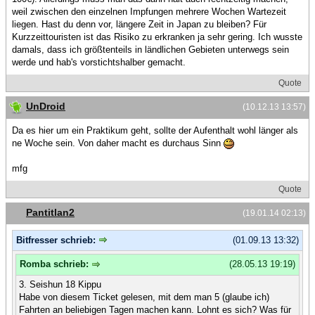
weil zwischen den einzelnen Impfungen mehrere Wochen Wartezeit
liegen. Hast du denn vor, längere Zeit in Japan zu bleiben? Für
Kurzzeittouristen ist das Risiko zu erkranken ja sehr gering. Ich wusste
damals, dass ich größtenteils in ländlichen Gebieten unterwegs sein
werde und hab's vorstichtshalber gemacht.
Quote
UnDroid
(10.12.13 13:57)
Da es hier um ein Praktikum geht, sollte der Aufenthalt wohl länger als
ne Woche sein. Von daher macht es durchaus Sinn
mfg
Quote
Pantitlan2
(19.01.14 02:13)
Bitfresser schrieb:
(01.09.13 13:32)
Romba schrieb:
(28.05.13 19:19)
3. Seishun 18 Kippu
Habe von diesem Ticket gelesen, mit dem man 5 (glaube ich)
Fahrten an beliebigen Tagen machen kann. Lohnt es sich? Was für