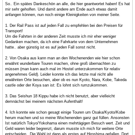
So.. Ein spätes Dankeschön an alle, die hier geantwortet haben! Es hat
mir sehr geholfen. Und damit andere am Ende auch etwas damit
anfangen können, nun noch einige Kleinigkeiten von meiner Seite.
1. Der Rail Pass ist auf jeden Fall zu empfehlen bei den Preisen für
Transport!
Um die Fahrten in der anderen Zeit musste ich mir eher weniger
Gedanken machen, da ich eine Fahrkarte von dem Unternehmen
hatte.. aber günstig ist es auf jeden Fall sonst nicht.
2. Von Osaka aus kann man an den Wochenenden wie hier schon
erwähnt wunderbare Touren machen, ohne groß übernachten zu
müssen (man kann auch mal im Hostel unterzukommen für relativ
angenehmes Geld). Leider konnte ich das letzte mal nicht alle
erwähnten Orte besuchen, aber ob es nun Kyoto, Nara, Kobe, Takeda
castle oder der Koya san ist: Es lohnt sich rumzukommen.
3. Das Seishun 18 Kippu habe ich nicht benutzt, aber vielleicht
demnächst bei meinem nächsten Aufenthalt!
4. Ich konnte wie schon gesagt einige Touren um Osaka/Kyoto/Kobe
herum machen und so meine Wochenenden ganz gut füllen. Ansonsten
Ist natürlich Tokyo/Yokohama einen mehrtägigen Besuch wert. Zeit und
Geld waren leider begrenzt, darum musste ich mich für weitere Orte
entscheiden.. Die Wahl ist dann als erstes auf Hiroshima gefallen. Dort