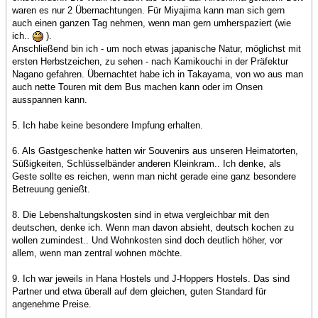
waren es nur 2 Übernachtungen. Für Miyajima kann man sich gern
auch einen ganzen Tag nehmen, wenn man gern umherspaziert (wie
ich..
).
Anschließend bin ich - um noch etwas japanische Natur, möglichst mit
ersten Herbstzeichen, zu sehen - nach Kamikouchi in der Präfektur
Nagano gefahren. Übernachtet habe ich in Takayama, von wo aus man
auch nette Touren mit dem Bus machen kann oder im Onsen
ausspannen kann.
5. Ich habe keine besondere Impfung erhalten.
6. Als Gastgeschenke hatten wir Souvenirs aus unseren Heimatorten,
Süßigkeiten, Schlüsselbänder anderen Kleinkram.. Ich denke, als
Geste sollte es reichen, wenn man nicht gerade eine ganz besondere
Betreuung genießt.
8. Die Lebenshaltungskosten sind in etwa vergleichbar mit den
deutschen, denke ich. Wenn man davon absieht, deutsch kochen zu
wollen zumindest.. Und Wohnkosten sind doch deutlich höher, vor
allem, wenn man zentral wohnen möchte.
9. Ich war jeweils in Hana Hostels und J-Hoppers Hostels. Das sind
Partner und etwa überall auf dem gleichen, guten Standard für
angenehme Preise.