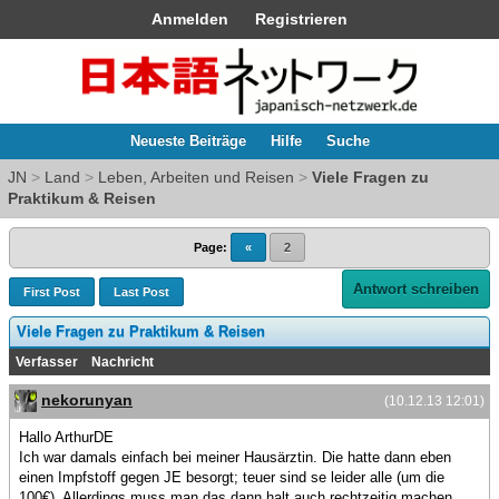
Anmelden
Registrieren
Neueste Beiträge
Hilfe
Suche
JN
>
Land
>
Leben, Arbeiten und Reisen
>
Viele Fragen zu
Praktikum & Reisen
Page:
«
2
Antwort schreiben
First Post
Last Post
Viele Fragen zu Praktikum & Reisen
Verfasser
Nachricht
nekorunyan
(10.12.13 12:01)
Hallo ArthurDE
Ich war damals einfach bei meiner Hausärztin. Die hatte dann eben
einen Impfstoff gegen JE besorgt; teuer sind se leider alle (um die
100€). Allerdings muss man das dann halt auch rechtzeitig machen,