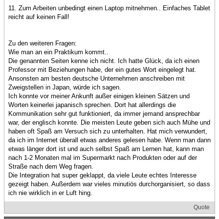
11. Zum Arbeiten unbedingt einen Laptop mitnehmen.. Einfaches Tablet
reicht auf keinen Fall!
Zu den weiteren Fragen:
Wie man an ein Praktikum kommt..
Die genannten Seiten kenne ich nicht. Ich hatte Glück, da ich einen
Professor mit Beziehungen habe, der ein gutes Wort eingelegt hat.
Ansonsten am besten deutsche Unternehmen anschreiben mit
Zweigstellen in Japan, würde ich sagen.
Ich konnte vor meiner Ankunft außer einigen kleinen Sätzen und
Worten keinerlei japanisch sprechen. Dort hat allerdings die
Kommunikation sehr gut funktioniert, da immer jemand ansprechbar
war, der englisch konnte. Die meisten Leute geben sich auch Mühe und
haben oft Spaß am Versuch sich zu unterhalten. Hat mich verwundert,
da ich im Internet überall etwas anderes gelesen habe. Wenn man dann
etwas länger dort ist und auch selbst Spaß am Lernen hat, kann man
nach 1-2 Monaten mal im Supermarkt nach Produkten oder auf der
Straße nach dem Weg fragen.
Die Integration hat super geklappt, da viele Leute echtes Interesse
gezeigt haben. Außerdem war vieles minutiös durchorganisiert, so dass
ich nie wirklich in er Luft hing.
Quote