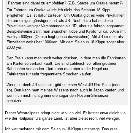
Fahrten sind dabei zu empfehlen? (Z.B. Städte um Osaka herum?)
Für Fahrten um Osaka würde ich nicht das Seishun 18 Kippu
empfehlen. Es ist dafür zu teuer. Um Osaka gibt es viele Privatlinien,
die um einiges günstiger sind, als JR. Noch dazu haben diese
Privatlinien weniger Verspätungen als JR, aber sie fahren langsamer.
Beispielsweise zahlt man zwischen Kobe und Kyoto für ca. 60km mit
Hankyu 600yen (Osaka liegt genau dazwischen). Mit JR sind es als
Einzelfahrt weit über 1000yen. Mit dem Seishun 18 Kippu sogar über
2000 yen.
Den Preis kann man noch weiter drücken, in dem man die Fahrkarten
am Kartenvorverkauf kauft. Die sind zahlreich vor allen größeren
Bahnhöfen vorhanden. Dort kann man aber in der Regel nur
Fahrkarten für sehr frequentierte Strecken kaufen.
Wenn es doch JR sein soll, gibt es einen West-JR Rail Pass (oder
so). Den kann man meines Wissens nach auch in Japan kaufen und
wenn ich mich richtig erinnere sogar den Nozomi-Shinanzen
benutzen.
Dieser Westrailpass bringt nicht wirklich viel. Er kostet etwa gleich viel
wie der Railpass fürs ganze Land, ist aber bietet recht viel weniger.
Ich war meistens mit dem Seishun-18-Kippu unterwegs. Das gute