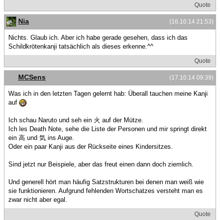
Quote
Nia
(16.10.14 21:53)
Nichts. Glaub ich. Aber ich habe gerade gesehen, dass ich das
Schildkrötenkanji tatsächlich als dieses erkenne.^^
Quote
MCSens
(17.10.14 09:39)
Was ich in den letzten Tagen gelernt hab: Überall tauchen meine Kanji
auf
Ich schau Naruto und seh ein 火 auf der Mütze.
Ich les Death Note, sehe die Liste der Personen und mir springt direkt
ein 高 und 気 ins Auge.
Oder ein paar Kanji aus der Rückseite eines Kindersitzes.
Sind jetzt nur Beispiele, aber das freut einen dann doch ziemlich.
Und generell hört man häufig Satzstrukturen bei denen man weiß wie
sie funktionieren. Aufgrund fehlenden Wortschatzes versteht man es
zwar nicht aber egal.
Quote