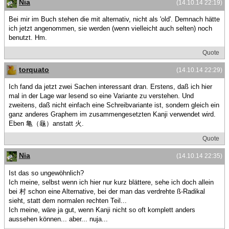
Nia
(14.10.14 22:19)
Bei mir im Buch stehen die mit alternativ, nicht als 'old'. Demnach hätte
ich jetzt angenommen, sie werden (wenn vielleicht auch selten) noch
benutzt. Hm.
Quote
torquato
(14.10.14 22:29)
Ich fand da jetzt zwei Sachen interessant dran. Erstens, daß ich hier
mal in der Lage war lesend so eine Variante zu verstehen. Und
zweitens, daß nicht einfach eine Schreibvariante ist, sondern gleich ein
ganz anderes Graphem im zusammengesetzten Kanji verwendet wird.
Eben 亀（龜）anstatt 火.
Quote
Nia
(14.10.14 22:35)
Ist das so ungewöhnlich?
Ich meine, selbst wenn ich hier nur kurz blättere, sehe ich doch allein
bei 村 schon eine Alternative, bei der man das verdrehte ß-Radikal
sieht, statt dem normalen rechten Teil...
Ich meine, wäre ja gut, wenn Kanji nicht so oft komplett anders
aussehen können... aber... nuja...