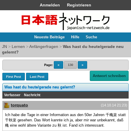
Anmelden
Registrieren
Neueste Beiträge
Hilfe
Suche
JN
>
Lernen
>
Anfängerfragen
>
Was hast du heute/gerade neu
gelernt?
Page:
«
130
»
Antwort schreiben
First Post
Last Post
Was hast du heute/gerade neu gelernt?
Verfasser
Nachricht
torquato
(14.10.14 21:23)
Ich habe die Tage in einer Information aus den 50er Jahren 千穐楽 statt
千秋楽 gesehen. Das Wort kannte ich ja, aber mir war unbekannt, daß
穐 eine wohl ältere Variante zu 秋 ist. Fand ich interessant.