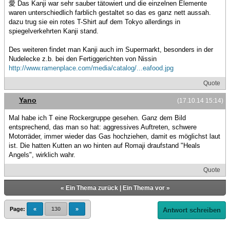
愛 Das Kanji war sehr sauber tätowiert und die einzelnen Elemente
waren unterschiedlich farblich gestaltet so das es ganz nett aussah.
dazu trug sie ein rotes T-Shirt auf dem Tokyo allerdings in
spiegelverkehrten Kanji stand.
Des weiteren findet man Kanji auch im Supermarkt, besonders in der
Nudelecke z.b. bei den Fertiggerichten von Nissin
http://www.ramenplace.com/media/catalog/...eafood.jpg
Quote
Yano
(17.10.14 15:14)
Mal habe ich T eine Rockergruppe gesehen. Ganz dem Bild
entsprechend, das man so hat: aggressives Auftreten, schwere
Motorräder, immer wieder das Gas hochziehen, damit es möglichst laut
ist. Die hatten Kutten an wo hinten auf Romaji draufstand "Heals
Angels", wirklich wahr.
Quote
«
Ein Thema zurück
|
Ein Thema vor
»
Page:
«
130
»
Antwort schreiben