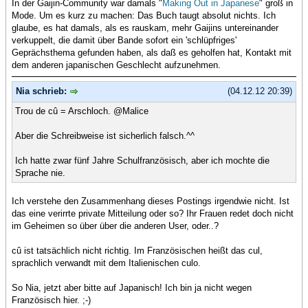
In der Gaijin-Community war damals "
Making Out in Japanese
" groß in
Mode. Um es kurz zu machen: Das Buch taugt absolut nichts. Ich
glaube, es hat damals, als es rauskam, mehr Gaijins untereinander
verkuppelt, die damit über Bande sofort ein 'schlüpfriges'
Geprächsthema gefunden haben, als daß es geholfen hat, Kontakt mit
dem anderen japanischen Geschlecht aufzunehmen.
Nia schrieb:
(04.12.12 20:39)
Trou de cû = Arschloch. @Malice
Aber die Schreibweise ist sicherlich falsch.^^
Ich hatte zwar fünf Jahre Schulfranzösisch, aber ich mochte die
Sprache nie.
Ich verstehe den Zusammenhang dieses Postings irgendwie nicht. Ist
das eine verirrte private Mitteilung oder so? Ihr Frauen redet doch nicht
im Geheimen so über über die anderen User, oder..?
cû ist tatsächlich nicht richtig. Im Französischen heißt das cul,
sprachlich verwandt mit dem Italienischen culo.
So Nia, jetzt aber bitte auf Japanisch! Ich bin ja nicht wegen
Französisch hier. ;-)