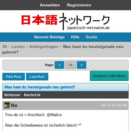
Anmelden
Registrieren
Neueste Beiträge
Hilfe
Suche
JN
>
Lernen
>
Anfängerfragen
>
Was hast du heute/gerade neu
gelernt?
Page:
«
14
»
Antwort schreiben
First Post
Last Post
Was hast du heute/gerade neu gelernt?
Verfasser
Nachricht
Nia
(04.12.12 20:39)
Trou de cû = Arschloch. @Malice
Aber die Schreibweise ist sicherlich falsch.^^