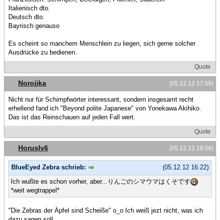
Italienisch dto.
Deutsch dto.
Bayrisch genauso
Es scheint so manchem Menschlein zu liegen, sich gerne solcher
Ausdrücke zu bedienen.
Quote
Norojika
(05.12.12 17:59)
Nicht nur für Schimpfwörter interessant, sondern insgesamt recht
erhellend fand ich "Beyond polite Japanese" von Yonekawa Akihiko.
Das ist das Reinschauen auf jeden Fall wert.
Quote
Horuslv6
(05.12.12 18:56)
BlueEyed Zebra schrieb:
(05.12.12 16:22)
Ich wußte es schon vorher, aber...りんごのシマウマはくそです
*weit wegtrappel*
"Die Zebras der Äpfel sind Scheiße" o_o Ich weiß jezt nicht, was ich
dazu sagen soll.