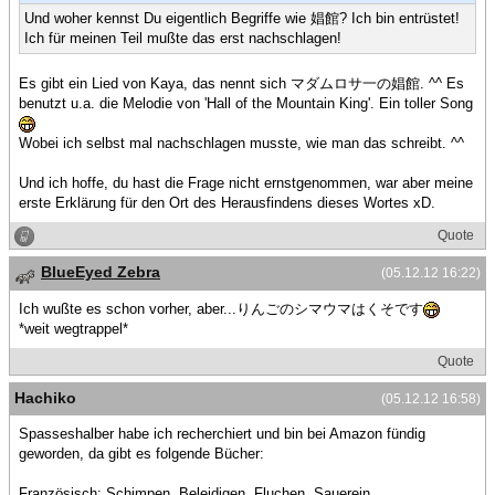
Und woher kennst Du eigentlich Begriffe wie 娼館? Ich bin entrüstet!
Ich für meinen Teil mußte das erst nachschlagen!
Es gibt ein Lied von Kaya, das nennt sich マダムロサ一の娼館. ^^ Es
benutzt u.a. die Melodie von 'Hall of the Mountain King'. Ein toller Song
Wobei ich selbst mal nachschlagen musste, wie man das schreibt. ^^
Und ich hoffe, du hast die Frage nicht ernstgenommen, war aber meine
erste Erklärung für den Ort des Herausfindens dieses Wortes xD.
Quote
BlueEyed Zebra
(05.12.12 16:22)
Ich wußte es schon vorher, aber...りんごのシマウマはくそです
*weit wegtrappel*
Quote
Hachiko
(05.12.12 16:58)
Spasseshalber habe ich recherchiert und bin bei Amazon fündig
geworden, da gibt es folgende Bücher:
Französisch: Schimpen, Beleidigen, Fluchen, Sauerein