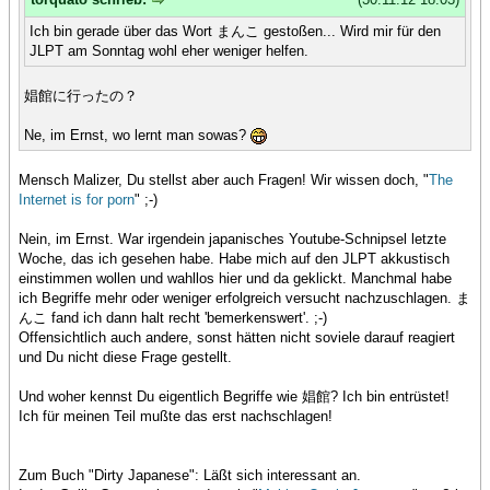
Ich bin gerade über das Wort まんこ gestoßen... Wird mir für den
JLPT am Sonntag wohl eher weniger helfen.
娼館に行ったの？
Ne, im Ernst, wo lernt man sowas?
Mensch Malizer, Du stellst aber auch Fragen! Wir wissen doch, "
The
Internet is for porn
" ;-)
Nein, im Ernst. War irgendein japanisches Youtube-Schnipsel letzte
Woche, das ich gesehen habe. Habe mich auf den JLPT akkustisch
einstimmen wollen und wahllos hier und da geklickt. Manchmal habe
ich Begriffe mehr oder weniger erfolgreich versucht nachzuschlagen. ま
んこ fand ich dann halt recht 'bemerkenswert'. ;-)
Offensichtlich auch andere, sonst hätten nicht soviele darauf reagiert
und Du nicht diese Frage gestellt.
Und woher kennst Du eigentlich Begriffe wie 娼館? Ich bin entrüstet!
Ich für meinen Teil mußte das erst nachschlagen!
Zum Buch "Dirty Japanese": Läßt sich interessant an.