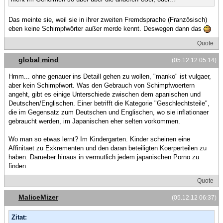
Das meinte sie, weil sie in ihrer zweiten Fremdsprache (Französisch)
eben keine Schimpfwörter außer merde kennt. Deswegen dann das
Quote
global mind
(05.12.12 05:14)
Hmm... ohne genauer ins Detaill gehen zu wollen, "manko" ist vulgaer,
aber kein Schimpfwort. Was den Gebrauch von Schimpfwoertern
angeht, gibt es einige Unterschiede zwischen dem apanischen und
Deutschen/Englischen. Einer betrifft die Kategorie "Geschlechtsteile",
die im Gegensatz zum Deutschen und Englischen, wo sie inflationaer
gebraucht werden, im Japanischen eher selten vorkommen.
Wo man so etwas lernt? Im Kindergarten. Kinder scheinen eine
Affinitaet zu Exkrementen und den daran beteiligten Koerperteilen zu
haben. Darueber hinaus in vermutlich jedem japanischen Porno zu
finden.
Quote
MaliceMizer
(05.12.12 06:37)
Zitat: