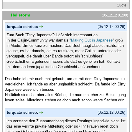
Quote
Hellstorm
(05.12.12 01:00)
torquato schrieb:
(05.12.12 00:26)
Zum Buch "Dirty Japanese": Läßt sich interessant an.
In der Gaijin-Community war damals "
Making Out in Japanese
" groß
in Mode. Um es kurz zu machen: Das Buch taugt absolut nichts. Ich
glaube, es hat damals, als es rauskam, mehr Gaijins untereinander
verkuppelt, die damit über Bande sofort ein 'schlüpfriges'
Geprächsthema gefunden haben, als daß es geholfen hat, Kontakt
mit dem anderen japanischen Geschlecht aufzunehmen.
Das habe ich mir auch mal gekauft, um es mit dem Dirty Japanese zu
vergleichen. Ich fande es aber unglaublich schlecht. Da fande ich Dirty
Japanese wesentlich besser.
Natürlich sind das aber alles Bücher, die man mal eher zur Belustigung
lesen sollte. Allerdings stehen da doch auch schon wahre Sachen drin.
torquato schrieb:
(05.12.12 00:26)
Ich verstehe den Zusammenhang dieses Postings irgendwie nicht. Ist
das eine verirrte private Mitteilung oder so? Ihr Frauen redet doch
nicht im Geheimen so über über die anderen User, oder..?