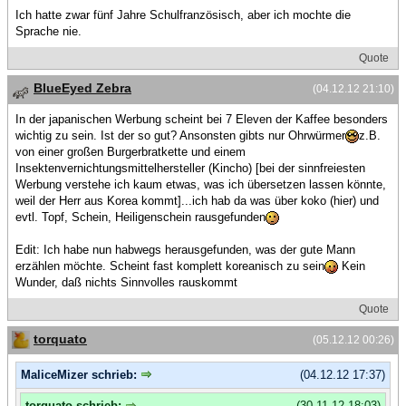
Ich hatte zwar fünf Jahre Schulfranzösisch, aber ich mochte die
Sprache nie.
Quote
BlueEyed Zebra
(04.12.12 21:10)
In der japanischen Werbung scheint bei 7 Eleven der Kaffee besonders
wichtig zu sein. Ist der so gut? Ansonsten gibts nur Ohrwürmer
z.B.
von einer großen Burgerbratkette und einem
Insektenvernichtungsmittelhersteller (Kincho) [bei der sinnfreiesten
Werbung verstehe ich kaum etwas, was ich übersetzen lassen könnte,
weil der Herr aus Korea kommt]...ich hab da was über koko (hier) und
evtl. Topf, Schein, Heiligenschein rausgefunden
Edit: Ich habe nun habwegs herausgefunden, was der gute Mann
erzählen möchte. Scheint fast komplett koreanisch zu sein
Kein
Wunder, daß nichts Sinnvolles rauskommt
Quote
torquato
(05.12.12 00:26)
MaliceMizer schrieb:
(04.12.12 17:37)
torquato schrieb:
(30.11.12 18:03)