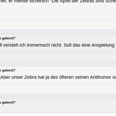
her, er meinte sicherlich "Die Äpfel der Zebras sind Sc
u gelernt?
l versteh ich immernoch nicht. Soll das eine Anspielung
u gelernt?
 Aber unser Zebra hat ja des öfteren seinen Antihumor
u gelernt?