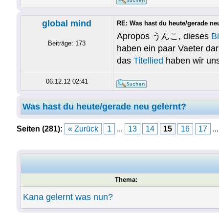
global mind
RE: Was hast du heute/gerade ne
Apropos うんこ, dieses
B
Beiträge: 173
haben ein paar Vaeter dar
das
Titellied
haben wir uns
06.12.12 02:41
Was hast du heute/gerade neu gelernt?
Seiten (281):
« Zurück
1
...
13
14
15
16
17
..
Thema:
Kana gelernt was nun?