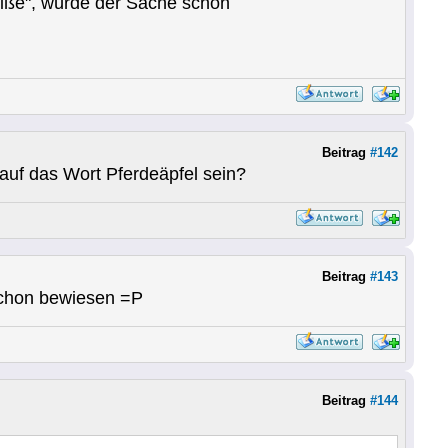
heiße", würde der Sache schon
Beitrag
#142
 auf das Wort Pferdeäpfel sein?
Beitrag
#143
 schon bewiesen =P
Beitrag
#144