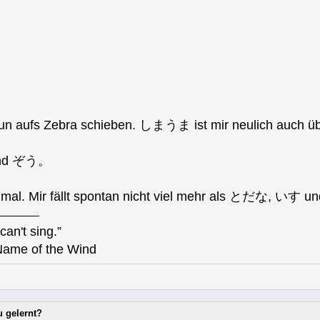
 nun aufs Zebra schieben. しまうま ist mir neulich auch 
und ぞう。
 mal. Mir fällt spontan nicht viel mehr als とだな, いす 
can't sing.”
Name of the Wind
u gelernt?