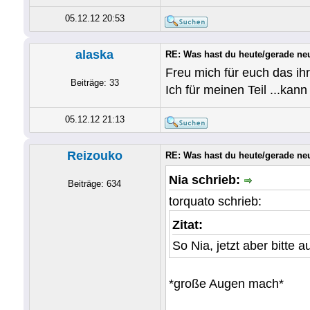
05.12.12 20:53
alaska
RE: Was hast du heute/gerade ne
Freu mich für euch das ih
Beiträge: 33
Ich für meinen Teil ...ka
05.12.12 21:13
Reizouko
RE: Was hast du heute/gerade ne
Nia schrieb:
Beiträge: 634
torquato schrieb:
Zitat:
So Nia, jetzt aber bitte a
*große Augen mach*