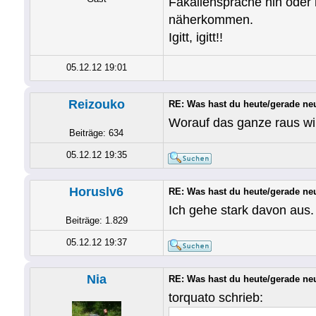
Fäkaliensprache hin oder 
näherkommen.
Igitt, igitt!!
05.12.12 19:01
Reizouko
RE: Was hast du heute/gerade ne
Worauf das ganze raus wil
Beiträge: 634
05.12.12 19:35
Horuslv6
RE: Was hast du heute/gerade ne
Ich gehe stark davon aus.
Beiträge: 1.829
05.12.12 19:37
Nia
RE: Was hast du heute/gerade ne
torquato schrieb: