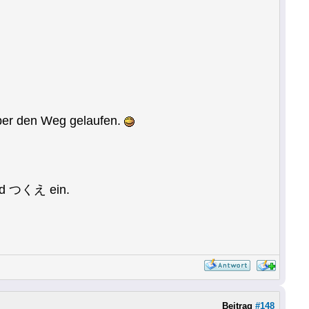
über den Weg gelaufen.
und つくえ ein.
Beitrag
#148