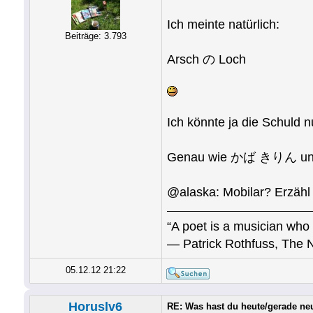
Ich meinte natürlich:
Beiträge: 3.793
Arsch の Loch
Ich könnte ja die Schuld
Genau wie かば きりん 
@alaska: Mobilar? Erzähl
“A poet is a musician who 
― Patrick Rothfuss, The 
05.12.12 21:22
Horuslv6
RE: Was hast du heute/gerade ne