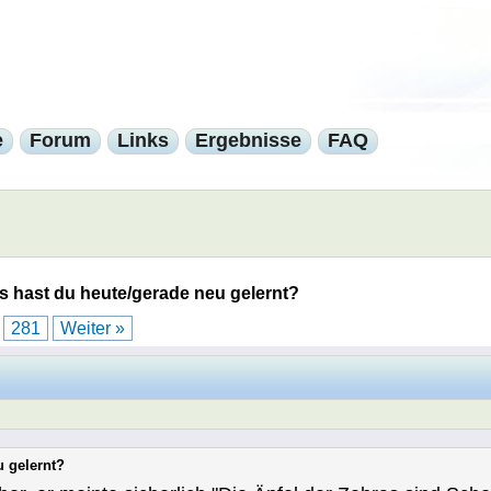
e
Forum
Links
Ergebnisse
FAQ
 hast du heute/gerade neu gelernt?
.
281
Weiter »
u gelernt?