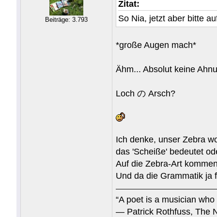
Zitat:
So Nia, jetzt aber bitte a
Beiträge: 3.793
*große Augen mach*
Ähm... Absolut keine Ahn
Loch の Arsch?
Ich denke, unser Zebra wo
das 'Scheiße' bedeutet od
Auf die Zebra-Art kommen
Und da die Grammatik ja f
“A poet is a musician who 
― Patrick Rothfuss, The 