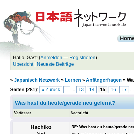
Hom
Hallo, Gast! (
Anmelden
—
Registrieren
)
Übersicht
|
Neueste Beiträge
»
Japanisch Netzwerk
»
Lernen
»
Anfängerfragen
»
Was
Seiten (281):
« Zurück
1
...
13
14
15
16
17
..
Was hast du heute/gerade neu gelernt?
Verfasser
Nachricht
Hachiko
RE: Was hast du heute/gerade ne
Gast