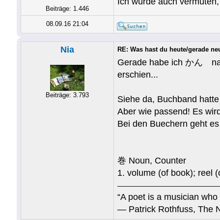
Ich würde auch vermuten,
Beiträge: 1.446
08.09.16 21:04
Nia
RE: Was hast du heute/gerade ne
Gerade habe ich かん nachg
erschien...
Beiträge: 3.793
Siehe da, Buchband hatte i
Aber wie passend! Es wird
Bei den Buechern geht es d
巻 Noun, Counter
1. volume (of book); reel (o
“A poet is a musician who 
― Patrick Rothfuss, The 