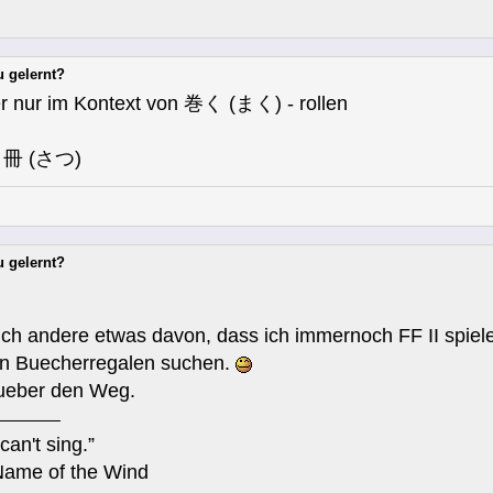
u gelernt?
er nur im Kontext von 巻く (まく) - rollen
ur 冊 (さつ)
u gelernt?
ch andere etwas davon, dass ich immernoch FF II spiele
in Buecherregalen suchen.
 ueber den Weg.
can't sing.”
Name of the Wind