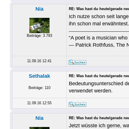
Nia
RE: Was hast du heute/gerade ne
Ich nutze schon seit lang
ihn schon mal erwähntest
Beiträge: 3.793
“A poet is a musician who 
― Patrick Rothfuss, The 
11.09.16 12:41
Sethalak
RE: Was hast du heute/gerade ne
Bedeutungsunterschied der
Beiträge: 110
verwendet werden.
11.09.16 12:55
Nia
RE: Was hast du heute/gerade ne
Jetzt wüsste ich gerne, w