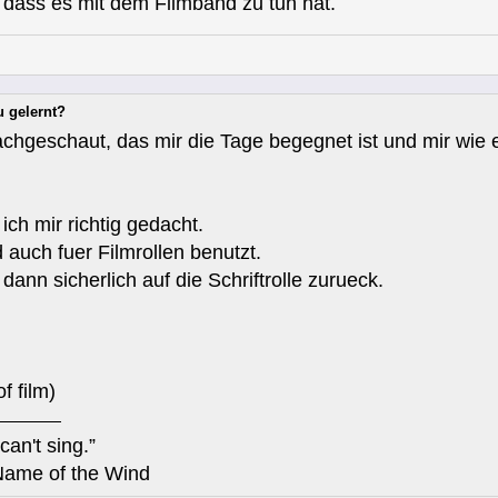
 dass es mit dem Filmband zu tun hat.
u gelernt?
eschaut, das mir die Tage begegnet ist und mir wie 
ch mir richtig gedacht.
 auch fuer Filmrollen benutzt.
ann sicherlich auf die Schriftrolle zurueck.
f film)
can't sing.”
Name of the Wind