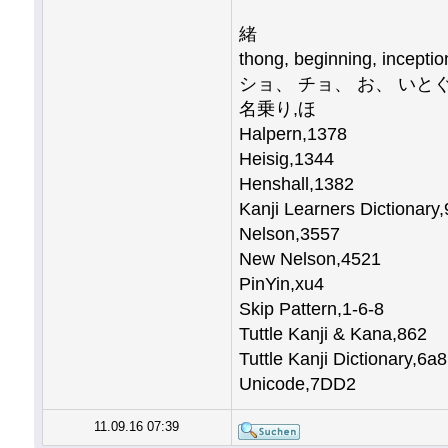
緒
thong, beginning, inceptio
ショ、 チョ、 お、 いと
名乗り,ほ
Halpern,1378
Heisig,1344
Henshall,1382
Kanji Learners Dictionary
Nelson,3557
New Nelson,4521
PinYin,xu4
Skip Pattern,1-6-8
Tuttle Kanji & Kana,862
Tuttle Kanji Dictionary,6a8
Unicode,7DD2
11.09.16 07:39