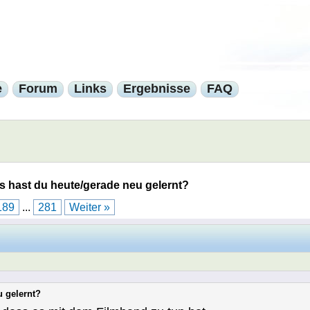
e
Forum
Links
Ergebnisse
FAQ
 hast du heute/gerade neu gelernt?
189
...
281
Weiter »
u gelernt?