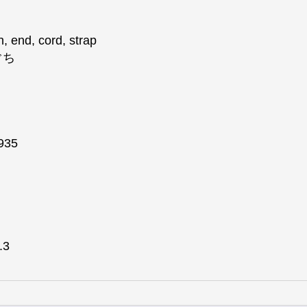
n, end, cord, strap
ぐち
,935
.3