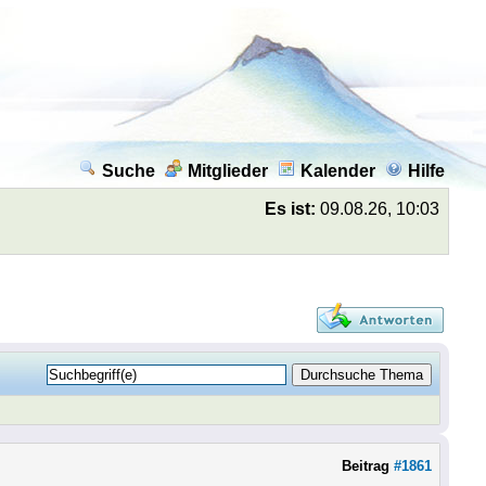
Suche
Mitglieder
Kalender
Hilfe
Es ist:
09.08.26, 10:03
Beitrag
#1861