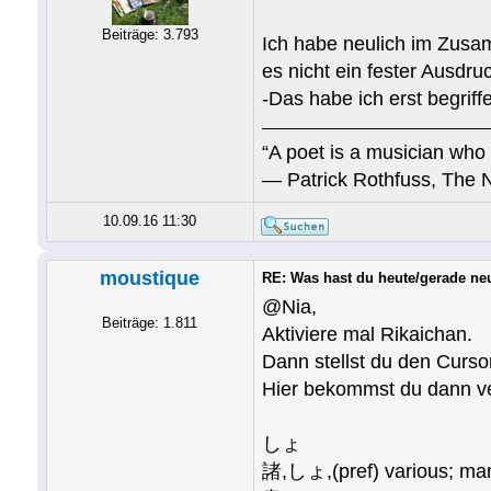
Beiträge: 3.793
Ich habe neulich im Zusa
es nicht ein fester Ausdr
-Das habe ich erst begr
“A poet is a musician who 
― Patrick Rothfuss, The 
10.09.16 11:30
moustique
RE: Was hast du heute/gerade ne
@Nia,
Beiträge: 1.811
Aktiviere mal Rikaichan.
Dann stellst du den Curso
Hier bekommst du dann ve
しょ
諸,しょ,(pref) various; many