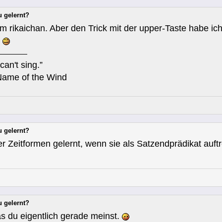
u gelernt?
em rikaichan. Aber den Trick mit der upper-Taste habe ic
.
can't sing.”
Name of the Wind
u gelernt?
 Zeitformen gelernt, wenn sie als Satzendprädikat auf
u gelernt?
as du eigentlich gerade meinst.