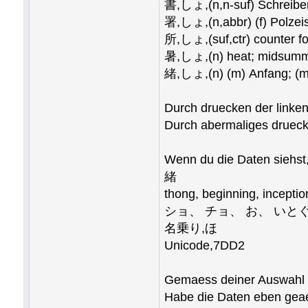
書,しょ,(n,n-suf) Schreiben; (
署,しょ,(n,abbr) (f) Polzeis
所,しょ,(suf,ctr) counter fo
暑,しょ,(n) heat; midsumm
緒,しょ,(n) (m) Anfang; (m
Durch druecken der link
Durch abermaliges druecke
Wenn du die Daten siehst,
緒
thong, beginning, inceptio
ショ、 チョ、 お、 いと
名乗り,ほ
Unicode,7DD2
Gemaess deiner Auswahl a
Habe die Daten eben geae