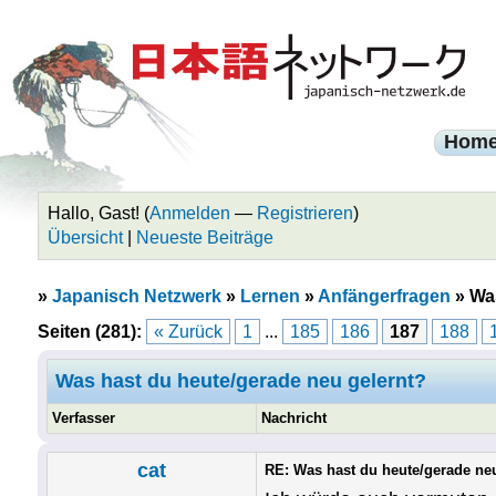
Hom
Hallo, Gast! (
Anmelden
—
Registrieren
)
Übersicht
|
Neueste Beiträge
»
Japanisch Netzwerk
»
Lernen
»
Anfängerfragen
»
Was
Seiten (281):
« Zurück
1
...
185
186
187
188
Was hast du heute/gerade neu gelernt?
Verfasser
Nachricht
cat
RE: Was hast du heute/gerade ne