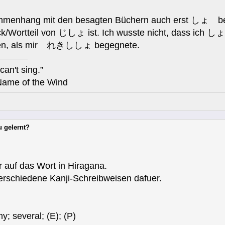
mmenhang mit den besagten Büchern auch erst しょ besse
uck/Wortteil von じしょ ist. Ich wusste nicht, dass ich し
iffen, als mir れきししょ begegnete.
can't sing.”
Name of the Wind
u gelernt?
r auf das Wort in Hiragana.
rschiedene Kanji-Schreibweisen dafuer.
; several; (E); (P)