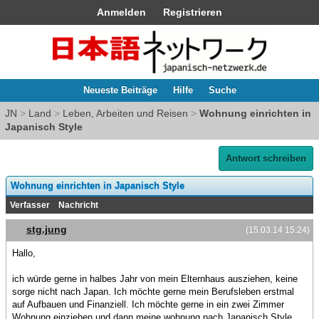
Anmelden
Registrieren
Neueste Beiträge
Hilfe
Suche
JN
>
Land
>
Leben, Arbeiten und Reisen
>
Wohnung einrichten in
Japanisch Style
Antwort schreiben
Wohnung einrichten in Japanisch Style
Verfasser
Nachricht
stg.jung
(15.03.14 15:24)
Hallo,
ich würde gerne in halbes Jahr von mein Elternhaus ausziehen, keine
sorge nicht nach Japan. Ich möchte gerne mein Berufsleben erstmal
auf Aufbauen und Finanziell. Ich möchte gerne in ein zwei Zimmer
Wohnung einziehen und dann meine wohnung nach Japanisch Style