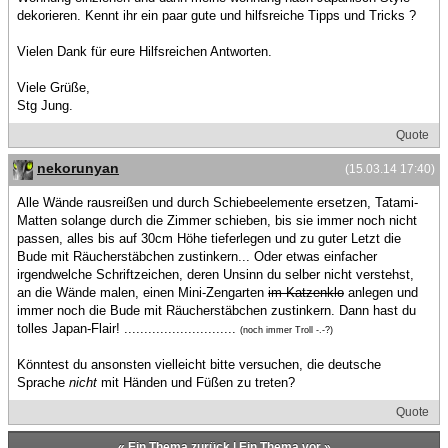
dekorieren. Kennt ihr ein paar gute und hilfsreiche Tipps und Tricks ?
Vielen Dank für eure Hilfsreichen Antworten.
Viele Grüße,
Stg Jung.
Quote
nekorunyan
(15.03.14 17:40)
Alle Wände rausreißen und durch Schiebeelemente ersetzen, Tatami-
Matten solange durch die Zimmer schieben, bis sie immer noch nicht
passen, alles bis auf 30cm Höhe tieferlegen und zu guter Letzt die
Bude mit Räucherstäbchen zustinkern... Oder etwas einfacher
irgendwelche Schriftzeichen, deren Unsinn du selber nicht verstehst,
an die Wände malen, einen Mini-Zengarten
im Katzenklo
anlegen und
immer noch die Bude mit Räucherstäbchen zustinkern. Dann hast du
tolles Japan-Flair! ............................
(noch immer Troll -.-?)
Könntest du ansonsten vielleicht bitte versuchen, die deutsche
Sprache
nicht
mit Händen und Füßen zu treten?
Quote
«
Ein Thema zurück
|
Ein Thema vor
»