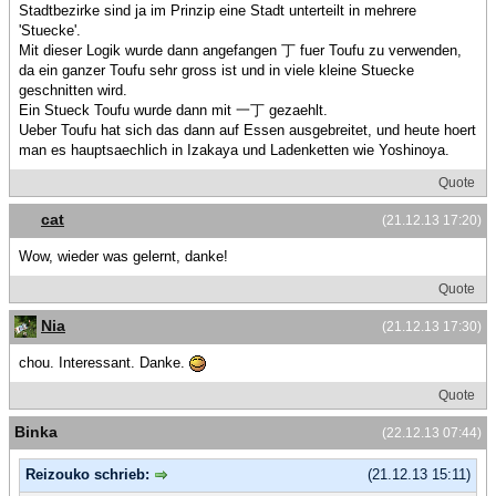
Stadtbezirke sind ja im Prinzip eine Stadt unterteilt in mehrere
'Stuecke'.
Mit dieser Logik wurde dann angefangen 丁 fuer Toufu zu verwenden,
da ein ganzer Toufu sehr gross ist und in viele kleine Stuecke
geschnitten wird.
Ein Stueck Toufu wurde dann mit 一丁 gezaehlt.
Ueber Toufu hat sich das dann auf Essen ausgebreitet, und heute hoert
man es hauptsaechlich in Izakaya und Ladenketten wie Yoshinoya.
Quote
cat
(21.12.13 17:20)
Wow, wieder was gelernt, danke!
Quote
Nia
(21.12.13 17:30)
chou. Interessant. Danke.
Quote
Binka
(22.12.13 07:44)
Reizouko schrieb:
(21.12.13 15:11)