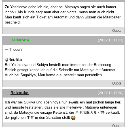
Zu Yoshinoya gehe ich nie, aber bei Matsuya sagen sie auch immer
icchou. Als Kunde sagt man aber gar nichts, muss man auch nicht.
Man kauft sich ein Ticket am Automat und dann wissen die Mitarbeiter
bescheid.
Quote
Hellstorm
(20.12.13 17:23)
一丁 oder?
@Reizōko:
Bei Yoshinoya und Sukiya bestellt man immer bei der Bedienung.
Ehrlich gesagt kenne ich auf die Schnelle nur Matsuya mit Automat.
Auch bei Sugakiya, Marukame o.ä. bestellt man persönlich.
Quote
Reizouko
(20.12.13 17:30)
Ich war bei Sukiya und Yoshinoya nur jeweils ein mal (schon lange her)
und musste feststellen, dass sie alle meilenweit Matsuya unterlegen
sind, da Matsuya die einzige Kette ist, die ネギ塩豚カルビ丼 verkauft,
der jeglichen 牛丼 in den Schatten stellt
Quote