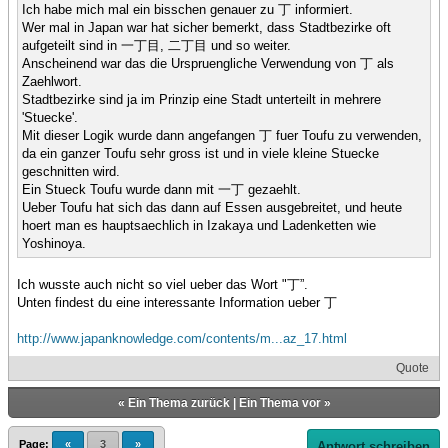
Ich habe mich mal ein bisschen genauer zu 丁 informiert.
Wer mal in Japan war hat sicher bemerkt, dass Stadtbezirke oft
aufgeteilt sind in 一丁目, 二丁目 und so weiter.
Anscheinend war das die Urspruengliche Verwendung von 丁 als
Zaehlwort.
Stadtbezirke sind ja im Prinzip eine Stadt unterteilt in mehrere
'Stuecke'.
Mit dieser Logik wurde dann angefangen 丁 fuer Toufu zu verwenden,
da ein ganzer Toufu sehr gross ist und in viele kleine Stuecke
geschnitten wird.
Ein Stueck Toufu wurde dann mit 一丁 gezaehlt.
Ueber Toufu hat sich das dann auf Essen ausgebreitet, und heute
hoert man es hauptsaechlich in Izakaya und Ladenketten wie
Yoshinoya.
Ich wusste auch nicht so viel ueber das Wort "丁”.
Unten findest du eine interessante Information ueber 丁
http://www.japanknowledge.com/contents/m...az_17.html
Quote
«
Ein Thema zurück
|
Ein Thema vor
»
Page:
«
3
»
Antwort schreiben