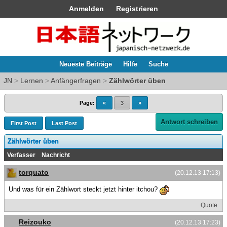
Anmelden
Registrieren
Neueste Beiträge
Hilfe
Suche
JN
>
Lernen
>
Anfängerfragen
>
Zählwörter üben
Page:
«
3
»
Antwort schreiben
First Post
Last Post
Zählwörter üben
Verfasser
Nachricht
torquato
(20.12.13 17:13)
Und was für ein Zählwort steckt jetzt hinter itchou?
Quote
Reizouko
(20.12.13 17:23)