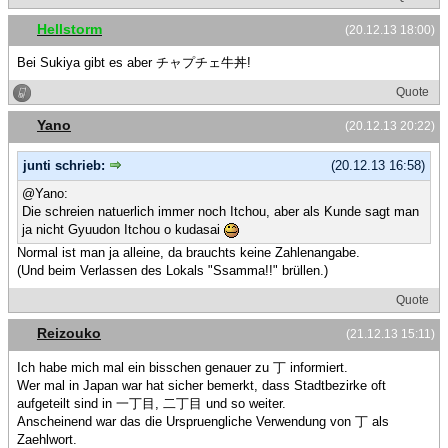
Hellstorm
(20.12.13 18:00)
Bei Sukiya gibt es aber チャプチェ牛丼!
Quote
Yano
(20.12.13 20:22)
junti schrieb:
(20.12.13 16:58)
@Yano:
Die schreien natuerlich immer noch Itchou, aber als Kunde sagt man
ja nicht Gyuudon Itchou o kudasai
Normal ist man ja alleine, da brauchts keine Zahlenangabe.
(Und beim Verlassen des Lokals "Ssamma!!" brüllen.)
Quote
Reizouko
(21.12.13 15:11)
Ich habe mich mal ein bisschen genauer zu 丁 informiert.
Wer mal in Japan war hat sicher bemerkt, dass Stadtbezirke oft
aufgeteilt sind in 一丁目, 二丁目 und so weiter.
Anscheinend war das die Urspruengliche Verwendung von 丁 als
Zaehlwort.