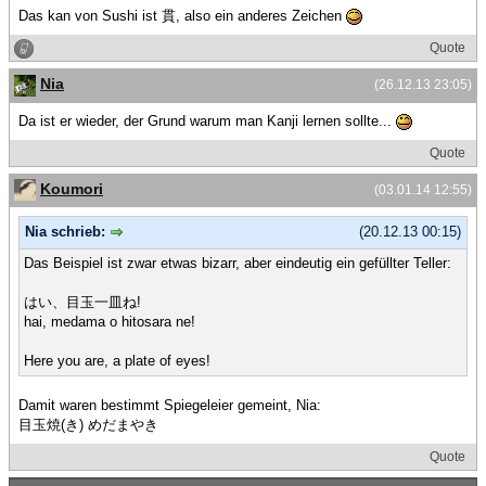
Das kan von Sushi ist 貫, also ein anderes Zeichen
Quote
Nia
(26.12.13 23:05)
Da ist er wieder, der Grund warum man Kanji lernen sollte...
Quote
Koumori
(03.01.14 12:55)
Nia schrieb:
(20.12.13 00:15)
Das Beispiel ist zwar etwas bizarr, aber eindeutig ein gefüllter Teller:
はい、目玉一皿ね!
hai, medama o hitosara ne!
Here you are, a plate of eyes!
Damit waren bestimmt Spiegeleier gemeint, Nia:
目玉焼(き) めだまやき
Quote