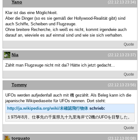
Yano
(22.12.13 23:34)
Klar ist das eine Möglichkeit.
Aber die Dinger (so es sie gemäß der Hollywood-Realität gibt) sind
auch Schiffe, Scheiben und Flugzeuge.
Ohne breitere Recherche, ich weiß es nicht, kommt irgendwie auch
darauf an, wieviele es auf einmal sind und wie sie sich verhalten.
Quote
Nia
(22.12.13 23:37)
Zählt man Flugzeuge nicht mit dai? Hätte ich jetzt gedacht...
Quote
Tommy
(22.12.13 23:56)
UFOs werden aufjedenfall auch mit 機 gezählt. Als Beleg kann ich die
japanische Wikipediaseite für UFOs nennen. Dort steht:
http://ja.wikipedia.org/wiki/未確認飛行物体‎
schrieb:
１975年8月、仕事先の千葉県九十九里海岸で2機のUFOを目撃した。
Quote
torquato
(23.12.13 00:08)