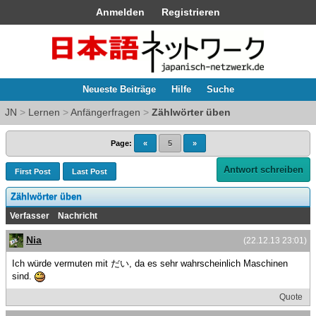
Anmelden
Registrieren
Neueste Beiträge
Hilfe
Suche
JN
>
Lernen
>
Anfängerfragen
>
Zählwörter üben
Page:
«
5
»
Antwort schreiben
First Post
Last Post
Zählwörter üben
Verfasser
Nachricht
Nia
(22.12.13 23:01)
Ich würde vermuten mit だい, da es sehr wahrscheinlich Maschinen
sind.
Quote