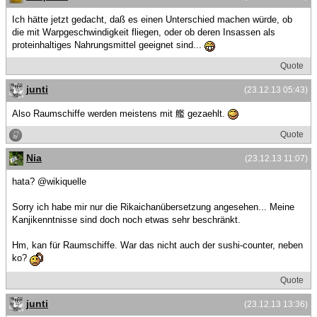
Ich hätte jetzt gedacht, daß es einen Unterschied machen würde, ob
die mit Warpgeschwindigkeit fliegen, oder ob deren Insassen als
proteinhaltiges Nahrungsmittel geeignet sind...
Quote
junti
(23.12.13 05:43)
Also Raumschiffe werden meistens mit 艦 gezaehlt.
Quote
Nia
(23.12.13 11:07)
hata? @wikiquelle
Sorry ich habe mir nur die Rikaichanübersetzung angesehen... Meine
Kanjikenntnisse sind doch noch etwas sehr beschränkt.
Hm, kan für Raumschiffe. War das nicht auch der sushi-counter, neben
ko?
Quote
junti
(23.12.13 13:36)