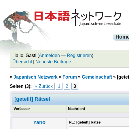
Hom
Hallo, Gast! (
Anmelden
—
Registrieren
)
Übersicht
|
Neueste Beiträge
»
Japanisch Netzwerk
»
Forum
»
Gemeinschaft
»
[getei
Seiten (3):
« Zurück
1
2
3
[geteilt] Rätsel
Verfasser
Nachricht
Yano
RE: [geteilt] Rätsel