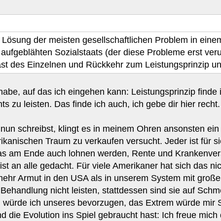
e Lösung der meisten gesellschaftlichen Problem in einem
ufgeblähten Sozialstaats (der diese Probleme erst verurs
st des Einzelnen und Rückkehr zum Leistungsprinzip un
habe, auf das ich eingehen kann: Leistungsprinzip finde 
s zu leisten. Das finde ich auch, ich gebe dir hier recht.
e nun schreibst, klingt es in meinem Ohren ansonsten e
kanischen Traum zu verkaufen versucht. Jeder ist für sic
ch das am Ende auch lohnen werden, Rente und Krankenve
ist an alle gedacht. Für viele Amerikaner hat sich das nic
h mehr Armut in den USA als in unserem System mit große
Behandlung nicht leisten, stattdessen sind sie auf Sch
 würde ich unseres bevorzugen, das Extrem würde mir
d die Evolution ins Spiel gebraucht hast: Ich freue mich