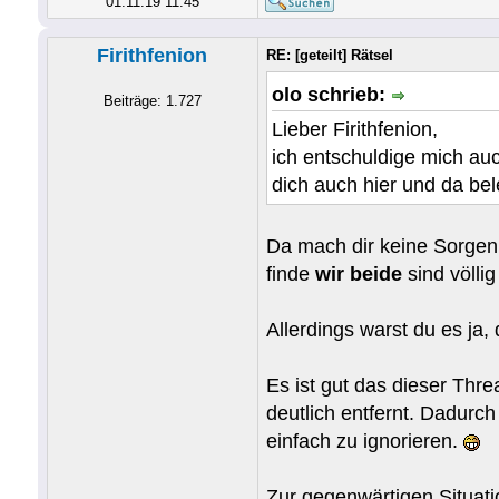
01.11.19 11:45
Firithfenion
RE: [geteilt] Rätsel
olo schrieb:
Beiträge: 1.727
Lieber Firithfenion,
ich entschuldige mich auch
dich auch hier und da bel
Da mach dir keine Sorgen. 
finde
wir beide
sind völli
Allerdings warst du es ja,
Es ist gut das dieser Thr
deutlich entfernt. Dadurc
einfach zu ignorieren.
Zur gegenwärtigen Situati