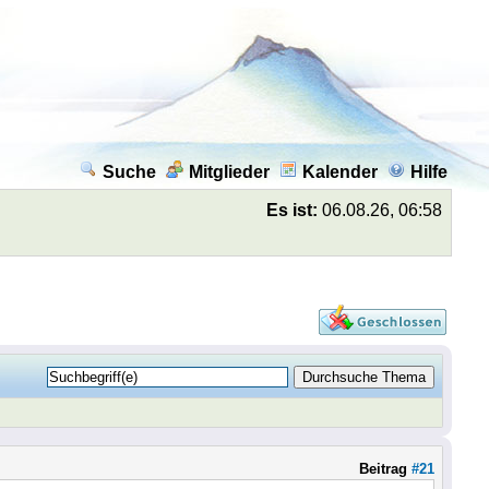
Suche
Mitglieder
Kalender
Hilfe
Es ist:
06.08.26, 06:58
Beitrag
#21