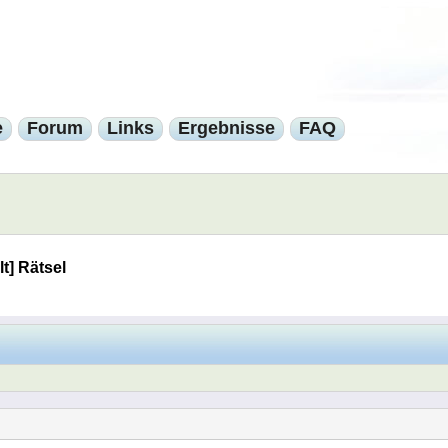
e
Forum
Links
Ergebnisse
FAQ
lt] Rätsel