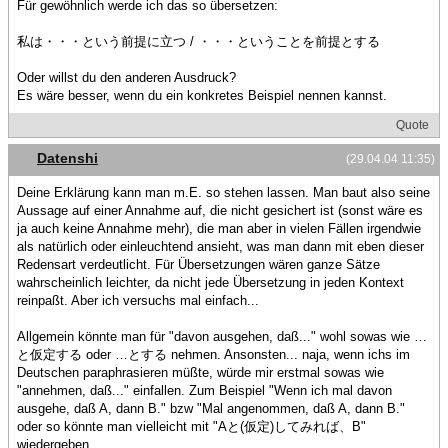
Für gewöhnlich werde ich das so übersetzen:
私は・・・という前提に立つ / ・・・ということを前提とする
Oder willst du den anderen Ausdruck?
Es wäre besser, wenn du ein konkretes Beispiel nennen kannst.
Quote
Datenshi
(29.04.04 11:35)
Deine Erklärung kann man m.E. so stehen lassen. Man baut also seine
Aussage auf einer Annahme auf, die nicht gesichert ist (sonst wäre es
ja auch keine Annahme mehr), die man aber in vielen Fällen irgendwie
als natürlich oder einleuchtend ansieht, was man dann mit eben dieser
Redensart verdeutlicht. Für Übersetzungen wären ganze Sätze
wahrscheinlich leichter, da nicht jede Übersetzung in jeden Kontext
reinpaßt. Aber ich versuchs mal einfach...
Allgemein könnte man für "davon ausgehen, daß..." wohl sowas wie …
と仮定する oder …とする nehmen. Ansonsten... naja, wenn ichs im
Deutschen paraphrasieren müßte, würde mir erstmal sowas wie
"annehmen, daß..." einfallen. Zum Beispiel "Wenn ich mal davon
ausgehe, daß A, dann B." bzw "Mal angenommen, daß A, dann B."
oder so könnte man vielleicht mit "Aと(仮定)してみれば、B"
wiedergeben.