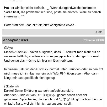
Hm, ist wirklich nicht einfach. -_- Wenn du irgendwelche konkreten
Sätze hast, die problematisch sind, poste sie einfach. Wäre sicherlich
interessant. ^^
Hoffe trotzdem, das hilft dir jetzt wenigstens etwas.
Quote
Anonymer User
(29.04.04 13:18)
@Ayu
Diesen Ausdruck "davon ausgehen, dass..." benutzt man nicht nur so
wissenschaftlich, sondern auch umgangsprachlich, also ganz normal.
Und genau das möchte ich hier mit Euch erörtern.
In diesem Fall, wo der Ausdruck normal unter Freunden oder so benutzt
wird, muss ich ihn fast nur einfach "だと思う übersetzen. Aber dann
klingt mir das spezifisch nicht genug.
@Datenshi
Danke! Deine Erklärung war sehr aufschlussreich.
Aber der Ausdruck von Dir "仮定する" gehört schon eher der
gehobenen Sprache an, glaube ich und "とする" klingt mir bisschen zu
einfach. Naja, vielleicht bin ich zu anspruchsvoll.