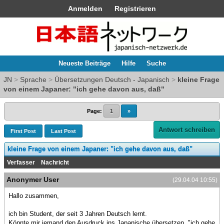
Anmelden
Registrieren
Neueste Beiträge
Hilfe
Suche
JN
>
Sprache
>
Übersetzungen Deutsch - Japanisch
>
kleine Frage
von einem Japaner: "ich gehe davon aus, daß"
Page:
1
»
Antwort schreiben
First Post
Last Post
kleine Frage von einem Japaner: "ich gehe davon aus, daß"
Verfasser
Nachricht
Anonymer User
(29.04.04 10:55)
Hallo zusammen,
ich bin Student, der seit 3 Jahren Deutsch lernt.
Könnte mir jemand den Ausdruck ins Japanische übersetzen, "ich gehe