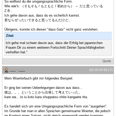
So wolltest du die umgangssprachliche Form.
Wie wär's: （そもそも / もともと / 初めから） ～ だと思っている
Z.B.:
Ich gehe davon aus, dass du es sicherlich kannst.
君ならぜったいできると思ってるんだけど。
Übrigens, konnte ich diesen "dass-Satz" nicht ganz verstehen.
Zitat:
Ich gehe mal schwer davon aus, dass der Erfolg bei japanischen
Frauen Dir zu einem weiteren Fortschritt Deiner Sprachfähigkeiten
verholfen hat."
Quote
zongoku
(01.05.04 08:17)
Mein Woerterbuch gibt mir folgendes Beispiel.
Er ging bei seinen Ueberlegungen davon aus dass...
彼は。。。ということから出発して考えていった。
kare wa....to iu koto kara shuppatsu shite kangaete itta.
Es handelt sich um eine Umgangssprachliche Form von "ausgehen".
Im Grunde hat man in allen Sprachen gemeinsame Woerter, die jedoch
im Kontext eines Satzes, nicht gleich angewandt werden koennen.