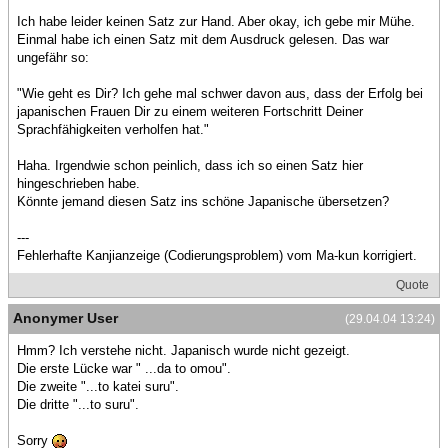
Ich habe leider keinen Satz zur Hand. Aber okay, ich gebe mir Mühe.
Einmal habe ich einen Satz mit dem Ausdruck gelesen. Das war
ungefähr so:
"Wie geht es Dir? Ich gehe mal schwer davon aus, dass der Erfolg bei
japanischen Frauen Dir zu einem weiteren Fortschritt Deiner
Sprachfähigkeiten verholfen hat."
Haha. Irgendwie schon peinlich, dass ich so einen Satz hier
hingeschrieben habe.
Könnte jemand diesen Satz ins schöne Japanische übersetzen?
---
Fehlerhafte Kanjianzeige (Codierungsproblem) vom Ma-kun korrigiert.
Quote
Anonymer User
(29.04.04 13:24)
Hmm? Ich verstehe nicht. Japanisch wurde nicht gezeigt.
Die erste Lücke war " ...da to omou".
Die zweite "...to katei suru".
Die dritte "...to suru".
Sorry