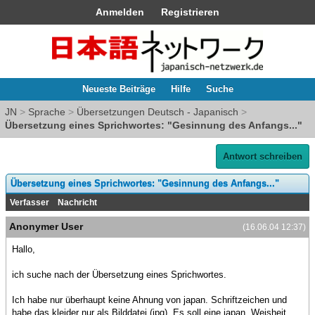
Anmelden
Registrieren
Neueste Beiträge
Hilfe
Suche
JN
>
Sprache
>
Übersetzungen Deutsch - Japanisch
>
Übersetzung eines Sprichwortes: "Gesinnung des Anfangs..."
Antwort schreiben
Übersetzung eines Sprichwortes: "Gesinnung des Anfangs..."
Verfasser
Nachricht
Anonymer User
(16.06.04 12:37)
Hallo,
ich suche nach der Übersetzung eines Sprichwortes.
Ich habe nur überhaupt keine Ahnung von japan. Schriftzeichen und
habe das kleider nur als Bilddatei (jpg). Es soll eine japan. Weisheit