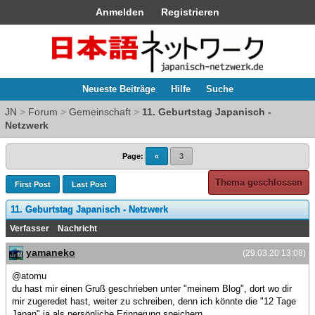
Anmelden
Registrieren
Neueste Beiträge
Hilfe
Suche
JN
>
Forum
>
Gemeinschaft
>
11. Geburtstag Japanisch -
Netzwerk
Page:
«
3
Thema geschlossen
First Post
Last Post
11. Geburtstag Japanisch - Netzwerk
Verfasser
Nachricht
yamaneko
(29.03.20 13:08)
@atomu
du hast mir einen Gruß geschrieben unter "meinem Blog", dort wo dir
mir zugeredet hast, weiter zu schreiben, denn ich könnte die "12 Tage
Japan" ja als persönliche Erinnerung speichern.