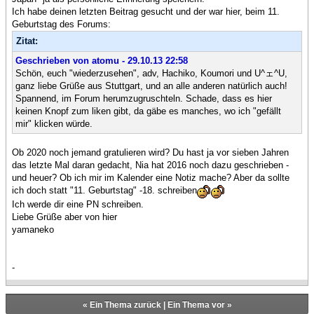
Ich habe deinen letzten Beitrag gesucht und der war hier, beim 11.
Geburtstag des Forums:
Zitat:
Geschrieben von atomu - 29.10.13 22:58
Schön, euch "wiederzusehen", adv, Hachiko, Koumori und U^ェ^U,
ganz liebe Grüße aus Stuttgart, und an alle anderen natürlich auch!
Spannend, im Forum herumzugruschteln. Schade, dass es hier
keinen Knopf zum liken gibt, da gäbe es manches, wo ich "gefällt
mir" klicken würde.
Ob 2020 noch jemand gratulieren wird? Du hast ja vor sieben Jahren
das letzte Mal daran gedacht, Nia hat 2016 noch dazu geschrieben -
und heuer? Ob ich mir im Kalender eine Notiz mache? Aber da sollte
ich doch statt "11. Geburtstag" -18. schreiben
Ich werde dir eine PN schreiben.
Liebe Grüße aber von hier
yamaneko
-
«
Ein Thema zurück
|
Ein Thema vor
»