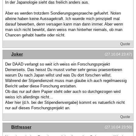
In der Japanologie sieht das freilich anders aus.
Aber es werden trotzdem Sondierungsgespraeche gefuehrt. Noten
alleine haben keine Aussagekraft. Ich wuerde mich prinzipiell mal
darauf bewerben, denn versagen kann man dann immer. Aber wenn
man sich nicht bewirbt, dann weiss man hinterher niemals, ob man
Chancen gehabt haette oder nicht.
Quote
Joker
(27.10.04 23:47)
Der DAAD verlangt so weit ich weiss ein Forschungsprojekt
Deinerseits. Das heisst Du musst vorher sehr genau praesentieren
warum Du nach Japan willst und was Du dort forschen willst.
Während der Stipendienzeit muss man glaube ich auch regelmaessig
Bericht ueber diese Forschung erstatten.
Ob das nur auf dem Papier steht oder auch so durchgezogen wird
weiss ich allerdings nicht...
Aber hier (d.h. bei der Stipendienvergabe) kommt es natuerlich nicht
nur auf dieses Forschungsprojekt an.
Quote
Bitfresser
(27.10.04 23:50)