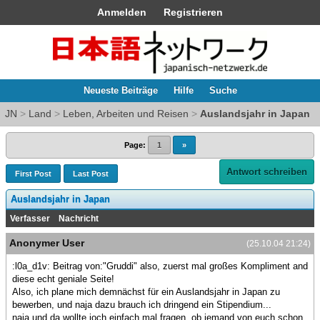
Anmelden
Registrieren
Neueste Beiträge
Hilfe
Suche
JN
>
Land
>
Leben, Arbeiten und Reisen
>
Auslandsjahr in Japan
Page:
1
»
Antwort schreiben
First Post
Last Post
Auslandsjahr in Japan
Verfasser
Nachricht
Anonymer User
(25.10.04 21:24)
:l0a_d1v: Beitrag von:"Gruddi" also, zuerst mal großes Kompliment and
diese echt geniale Seite!
Also, ich plane mich demnächst für ein Auslandsjahr in Japan zu
bewerben, und naja dazu brauch ich dringend ein Stipendium...
naja und da wollte ioch einfach mal fragen, ob jemand von euch schon