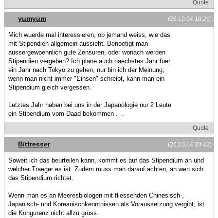
Quote
yumyum
(26.10.04 18:26)
Mich wuerde mal interessieren, ob jemand weiss, wie das
mit Stipendien allgemein aussieht. Benoetigt man
aussergewoehnlich gute Zensuren, oder wonach werden
Stipendien vergeben? Ich plane auch naechstes Jahr fuer
ein Jahr nach Tokyo zu gehen, nur bin ich der Meinung,
wenn man nicht immer "Einsen" schreibt, kann man ein
Stipendium gleich vergessen.
Letztes Jahr haben bei uns in der Japanologie nur 2 Leute
ein Stipendium vom Daad bekommen ._.
Quote
Bitfresser
(26.10.04 20:42)
Soweit ich das beurteilen kann, kommt es auf das Stipendium an und
welcher Traeger es ist. Zudem muss man darauf achten, an wen sich
das Stipendium richtet.
Wenn man es an Meeresbiologen mit fliessenden Chinesisch-,
Japanisch- und Koreanischkenntnissen als Voraussetzung vergibt, ist
die Kongurenz nicht allzu gross.