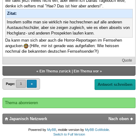
Mir faellt jetzt vieles nicht ein, aber wenn ich Danas Tagebuch lese,
denke ich oefters mal "Hae? Das ist hier aber anders!".
Zitat:
Insofern sollte man sie wirklich nie hochrechnen auf alle anderen
Austauschschüler, aber sie zeigen zugleich, wie es eben abseits von
Hochglanz- und anderen Prospekten laufen kann.
Da kann man sich aber auch die Horror-Reportagen im Fernsehen
angucken
(Hilfe, mir ist gerade was aufgefallen: Wie heissen
nochmal die bekannten deutschen Fernsehsender?!)
Quote
«
Ein Thema zurück
|
Ein Thema vor
»
Page:
1
»
Antwort schreiben
Thema abonnieren
Japanisch Netzwerk
Nach oben
Powered by
MyBB
, mobile version by
MyBB GoMobile
.
Switch to Full Version