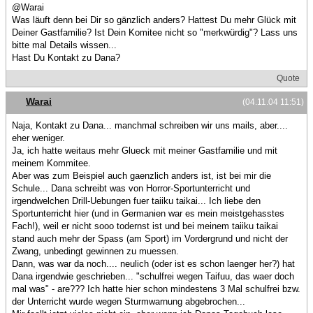
@Warai
Was läuft denn bei Dir so gänzlich anders? Hattest Du mehr Glück mit
Deiner Gastfamilie? Ist Dein Komitee nicht so "merkwürdig"? Lass uns
bitte mal Details wissen...
Hast Du Kontakt zu Dana?
Quote
Warai
(04.11.04 11:51)
Naja, Kontakt zu Dana... manchmal schreiben wir uns mails, aber....
eher weniger.
Ja, ich hatte weitaus mehr Glueck mit meiner Gastfamilie und mit
meinem Kommitee.
Aber was zum Beispiel auch gaenzlich anders ist, ist bei mir die
Schule... Dana schreibt was von Horror-Sportunterricht und
irgendwelchen Drill-Uebungen fuer taiiku taikai... Ich liebe den
Sportunterricht hier (und in Germanien war es mein meistgehasstes
Fach!), weil er nicht sooo todernst ist und bei meinem taiiku taikai
stand auch mehr der Spass (am Sport) im Vordergrund und nicht der
Zwang, unbedingt gewinnen zu muessen.
Dann, was war da noch.... neulich (oder ist es schon laenger her?) hat
Dana irgendwie geschrieben... "schulfrei wegen Taifuu, das waer doch
mal was" - are??? Ich hatte hier schon mindestens 3 Mal schulfrei bzw.
der Unterricht wurde wegen Sturmwarnung abgebrochen...