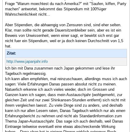
Frage "Warum moechtest du nach Amerika?" mit "Saufen, kiffen, Party
machen" antwortet, bekommt das Stipendium mit 100%iger
Wahrscheinlichkeit nicht...
Aber Stipendien, die abhaengig von Zensuren sind, sind eher selten.
Klar, man sollte nicht gerade Dauersitzenbleiber sein, aber es ist ein
Beweis von Unwissenheit, wenn einer sagt, er bewirbt sich erst gar
nicht fuer ein Stipendium, weil er ja doch keinen Durchschnitt von 1,5
hat.
Zitat:
http://www.japanjahr.info
Ich bin mit Dana zusammen nach Japan gekommen und lese ihr
Tagebuch regelmaessig.
Ich kann allen empfehlen, mal reinzuschauen, allerdings muss ich auch
sagen: Viele Erfahrungen Danas passen absolut nicht zu meinen.
Natuerlich erkenne ich auch vieles wieder, doch im Grossen und
Ganzen kann ich sagen, dass mein Austauschjahr (wohlgemerkt, zur
gleichen Zeit und nur zwei Shinkansen-Stunden entfernt) sich nicht mit
ihrem vergleichen laesst. Zu viele Dinge sind zu anders, und deshalb
kann ich nur allen Lesern raten, Danas Tagebuch wirklich nur als
einen
Erfahrungsbericht zu nehmen und nicht als Standardinformation zum
Thema Japan-Austauschjahr. Das sage ich auch deshalb, weil Danas
Eintraege teilweise eventuell eine etwas abschreckende Wirkung
haben... Dana-chan hat in einigen Dingen wirklich extremes Pech