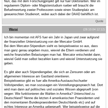
Nun, das mit dem Forschungprojekt gilt nur fuer Doktoranten. Wer im
regulaerem Diplom- oder Magisterstudium rueber will braucht die
Befuehrwortung zweier Professoren sowie einen Studienplatz am
gewuenschten Studienort, wobei auch dabei der DAAD behilflich ist.
Quote
Warai
(28.10.04 12:12)
Ich bin momentan mit AFS fuer ein Jahr in Japan und zwar aufgrund
der finanziellen Unterstuetzung von der Mercator GmbH.
Bei dem Mercator-Stipendium sieht es beispielsweise so aus, dass
man ganz genau angeben muss, wieviel die Eltern verdienen und
welche finanziellen Belastungen man hat. Mercator entscheidet dann,
wieviel Geld man selbst bezahlen kann und wieviel Unterstuetzung sie
geben.
Es gibt aber auch Stipendiengeber, die sich an Zensuren oder am
allgemeinen Interesse am Gastland orientieren.
Beispielsweise gibt es fuer alle Amerika-Austauschschueler
Vollstipendien, wo man sozusagen ein Vorstellungsgespraech hat. Dort
wird man dann auf politisches und soziales Wissen abgeprueft (von
wegen: Wie funktionieren die Wahlen in Amerika? Unterschied zu
Deutschland? Nenne die letzten 4 amerikanischen Praesidenten und
den momentanen Bundespraesidenten Deutschlands etc) und auf
echtes Interesse an Amerika ueberprueft. Wer beispielsweise auf die