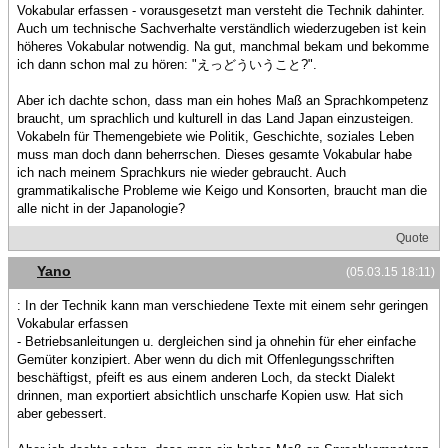
Vokabular erfassen - vorausgesetzt man versteht die Technik dahinter.
Auch um technische Sachverhalte verständlich wiederzugeben ist kein
höheres Vokabular notwendig. Na gut, manchmal bekam und bekomme
ich dann schon mal zu hören: "えっどういうこと?".
Aber ich dachte schon, dass man ein hohes Maß an Sprachkompetenz
braucht, um sprachlich und kulturell in das Land Japan einzusteigen.
Vokabeln für Themengebiete wie Politik, Geschichte, soziales Leben
muss man doch dann beherrschen. Dieses gesamte Vokabular habe
ich nach meinem Sprachkurs nie wieder gebraucht. Auch
grammatikalische Probleme wie Keigo und Konsorten, braucht man die
alle nicht in der Japanologie?
Quote
Yano
(05.03.15 18:11)
: In der Technik kann man verschiedene Texte mit einem sehr geringen
Vokabular erfassen
- Betriebsanleitungen u. dergleichen sind ja ohnehin für eher einfache
Gemüter konzipiert. Aber wenn du dich mit Offenlegungsschriften
beschäftigst, pfeift es aus einem anderen Loch, da steckt Dialekt
drinnen, man exportiert absichtlich unscharfe Kopien usw. Hat sich
aber gebessert.