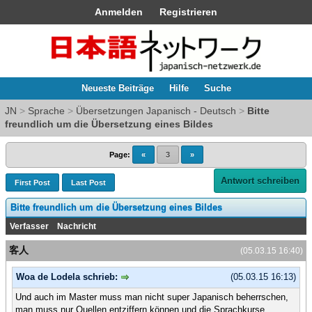
Anmelden
Registrieren
Neueste Beiträge
Hilfe
Suche
JN
>
Sprache
>
Übersetzungen Japanisch - Deutsch
>
Bitte
freundlich um die Übersetzung eines Bildes
Page:
«
3
»
Antwort schreiben
First Post
Last Post
Bitte freundlich um die Übersetzung eines Bildes
Verfasser
Nachricht
客人
(05.03.15 16:40)
Woa de Lodela schrieb:
(05.03.15 16:13)
Und auch im Master muss man nicht super Japanisch beherrschen,
man muss nur Quellen entziffern können und die Sprachkurse