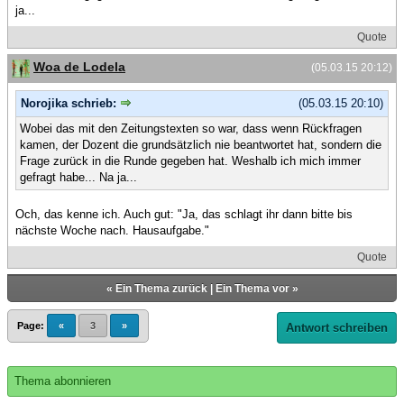
ja...
Quote
Woa de Lodela
(05.03.15 20:12)
Norojika schrieb:
(05.03.15 20:10)
Wobei das mit den Zeitungstexten so war, dass wenn Rückfragen
kamen, der Dozent die grundsätzlich nie beantwortet hat, sondern die
Frage zurück in die Runde gegeben hat. Weshalb ich mich immer
gefragt habe... Na ja...
Och, das kenne ich. Auch gut: "Ja, das schlagt ihr dann bitte bis
nächste Woche nach. Hausaufgabe."
Quote
«
Ein Thema zurück
|
Ein Thema vor
»
Page:
«
3
»
Antwort schreiben
Thema abonnieren