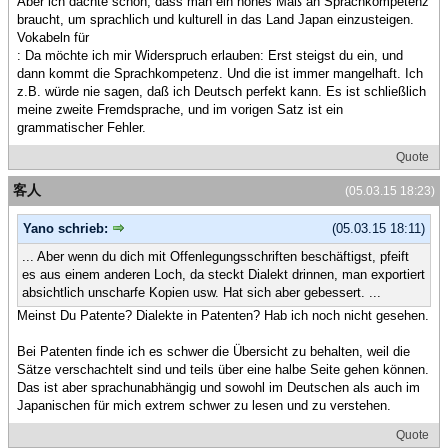
Aber ich dachte schon, dass man ein hohes Maß an Sprachkompetenz
braucht, um sprachlich und kulturell in das Land Japan einzusteigen.
Vokabeln für
: Da möchte ich mir Widerspruch erlauben: Erst steigst du ein, und
dann kommt die Sprachkompetenz. Und die ist immer mangelhaft. Ich
z.B. würde nie sagen, daß ich Deutsch perfekt kann. Es ist schließlich
meine zweite Fremdsprache, und im vorigen Satz ist ein
grammatischer Fehler.
Quote
客人
(05.03.15 18:23)
Yano schrieb:
(05.03.15 18:11)
... Aber wenn du dich mit Offenlegungsschriften beschäftigst, pfeift
es aus einem anderen Loch, da steckt Dialekt drinnen, man exportiert
absichtlich unscharfe Kopien usw. Hat sich aber gebessert. ...
Meinst Du Patente? Dialekte in Patenten? Hab ich noch nicht gesehen.
Bei Patenten finde ich es schwer die Übersicht zu behalten, weil die
Sätze verschachtelt sind und teils über eine halbe Seite gehen können.
Das ist aber sprachunabhängig und sowohl im Deutschen als auch im
Japanischen für mich extrem schwer zu lesen und zu verstehen.
Quote