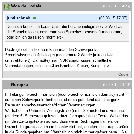
Woa de Lodela
(05.03.15 19:26)
junti schrieb:
(05.03.15 17:07)
Dennoch kenne ich kaum Unis, die bei Japanologie so viel Wert auf
die Sprache legen, dass man von Sprachwissenschaft reden kann,
oder bin ich da falsch informiert?
Doch, gibbet. In Bochum kann man den Schwerpunkt
Sprachwissenschaft belegen (oder konnte? Wurde ja irgendwie
umstrukturiert). Da hat(te) man NUR sprachwissenschaftliche
Veranstaltungen, einschließlich Kambun, Kobun, Bungo usw.
Quote
Norojika
(05.03.15 20:10)
In Tübingen braucht man sich (oder brauchte man sich damals) nicht
auf einen Schwerpunkt festlegen, aber es gab durchaus eine ganze
Reihe an sprachwissenschaftlichen Veranstaltungen.
Wir haben im Unterricht Zeitungstexte (im 5. Semester) und Romane
(ab dem 6. Semester) gelesen, dazu fachsprachliche Texte. Wobei das
mit den Zeitungstexten so war, dass wenn Rückfragen kamen, der
Dozent die grundsätzlich nie beantwortet hat, sondern die Frage zurück
in die Runde gegeben hat. Weshalb ich mich immer gefragt habe... Na