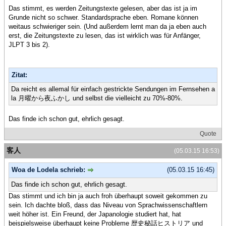
Das stimmt, es werden Zeitungstexte gelesen, aber das ist ja im
Grunde nicht so schwer. Standardsprache eben. Romane können
weitaus schwieriger sein. (Und außerdem lernt man da ja eben auch
erst, die Zeitungstexte zu lesen, das ist wirklich was für Anfänger,
JLPT 3 bis 2).
Zitat:
Da reicht es allemal für einfach gestrickte Sendungen im Fernsehen a
la 月曜から夜ふかし und selbst die vielleicht zu 70%-80%.
Das finde ich schon gut, ehrlich gesagt.
Quote
客人
(05.03.15 16:53)
Woa de Lodela schrieb:
(05.03.15 16:45)
Das finde ich schon gut, ehrlich gesagt.
Das stimmt und ich bin ja auch froh überhaupt soweit gekommen zu
sein. Ich dachte bloß, dass das Niveau von Sprachwissenschaftlern
weit höher ist. Ein Freund, der Japanologie studiert hat, hat
beispielsweise überhaupt keine Probleme 歴史秘話ヒストリア und