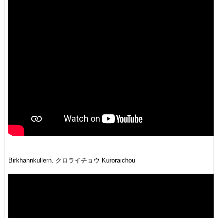
Birkhahnkullern. クロライチョウ Kuroraichou