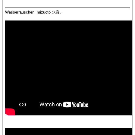
Wasserrauschen. mizuoto 水音。