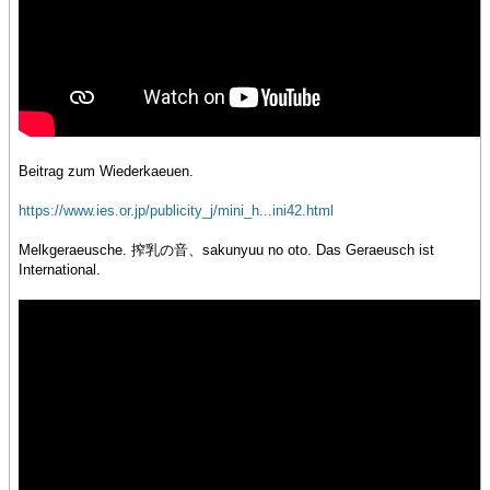
Beitrag zum Wiederkaeuen.
https://www.ies.or.jp/publicity_j/mini_h...ini42.html
Melkgeraeusche. 搾乳の音、sakunyuu no oto. Das Geraeusch ist
International.