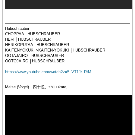
Hubschrauber
CHOPPAA │HUBSCHRAUBER
HERI │HUBSCHRAUBER
HERIKOPUTAA │HUBSCHRAUBER
KAITENYOKUKI >KAITEN-YOKUKI │HUBSCHRAUBER
OOTAJAIRO │HUBSCHRAUBER
OOTOJAIRO │HUBSCHRAUBER
https://www.youtube.com/watch?v=5_VT1Jr_RtM
Meise (Vogel) 四十雀、shijuukara,