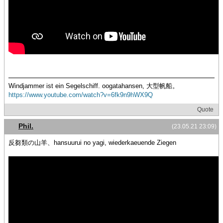
Windjammer ist ein Segelschiff. oogatahansen, 大型帆船。
https://www.youtube.com/watch?v=6fk9n9hWX9Q
Quote
Phil.
(23.05.21 23:09)
反芻類の山羊、hansuurui no yagi, wiederkaeuende Ziegen