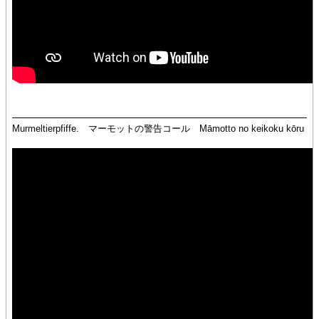
Murmeltierpfiffe. マーモットの警告コール Māmotto no keikoku kōru