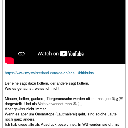
https://www.myswitzerland.com/de-ch/erle.../birkhuhn/
Der eine sagt dazu kollern, der andere sagt kullern.
Wie es genau ist, weiss ich nicht.
Miauen, bellen, gackern, Tiergeraeusche werden oft mit nakigoe 鳴き声
dargestellt. Und als Verb verwendet man 鳴く。
Aber gewiss nicht immer.
Wenn es aber um Onomatope (Lautmalerei) geht, sind solche Laute
noch ganz anders.
Ich hab diese alle als Ausdruck bezeichnet. In WB werden sie oft mit