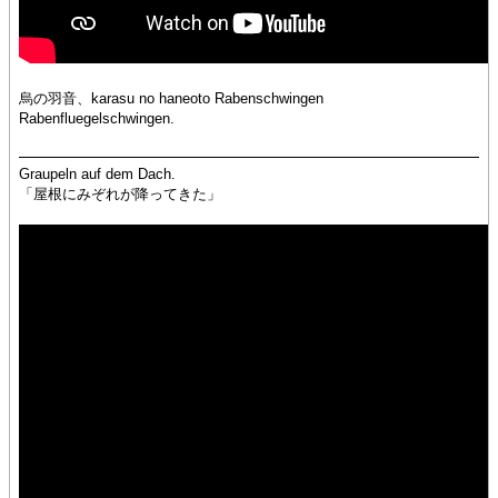
烏の羽音、karasu no haneoto Rabenschwingen
Rabenfluegelschwingen.
Graupeln auf dem Dach.
「屋根にみぞれが降ってきた」