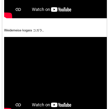
Weidemeise kogara コガラ。