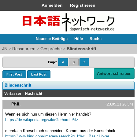
Anmelden
Registrieren
Neueste Beiträge
Hilfe
Suche
JN
>
Ressourcen
>
Gespräche
>
Blindenschrift
Page:
«
8
»
Antwort schreiben
First Post
Last Post
Blindenschrift
Verfasser
Nachricht
Phil.
(23.05.21 20:34)
Wenn es sich nun um diesen Herrn hier handelt?
https://de.wikipedia.org/wiki/Gerhard_Pilz
mehrfach Kaesebruch schneiden. Kommt aus der Kaesefabrik.
https://www.bing.com/images/search?q=k%c...BasicHover