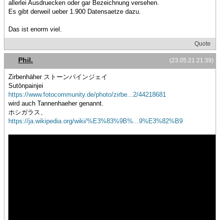
allerlei Ausdruecken oder gar Bezeichnung versehen.
Es gibt derweil ueber 1.900 Datensaetze dazu.
Das ist enorm viel.
Quote
Phil.
(23.05.21 21:39)
Zirbenhäher ストーンパインジェイ
Sutōnpainjei
https://www.fotocommunity.de/photo/zirbe...2/44218681
wird auch Tannenhaeher genannt.
ホシガラス、
https://ja.wikipedia.org/wiki/%E3%83%9B%...9%E3%82%B9