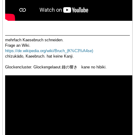
mehrfach Kaesebruch schneiden.
Frage an Wiki.
https://de.wikipedia.org/wiki/Bruch_(K%C3%A4se)
chīzukādo, Kaeebruch. hat keine Kanji.
Glockencluster. Glockengelaeut.鐘の響き kane no hibiki.