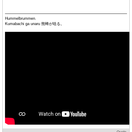
Hummelbrummen.
Kumabachi ga unaru 熊蜂が唸る。
Quote