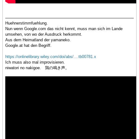
Huehnerstimmfuehlung.
Nun wenn Google.com das nicht kennt, muss man sich im Lande
umsehen, von wo der Ausdruck herkommt.
Aus dem Heimatland der yamaneko.
Google.at hat den Begriff.
https://onlinelibrary.wiley.com/doi/abs/....tb00781.x
Ich muss also mal improvisieren.
niwatori no nakigoe. 鶏の鳴き声。