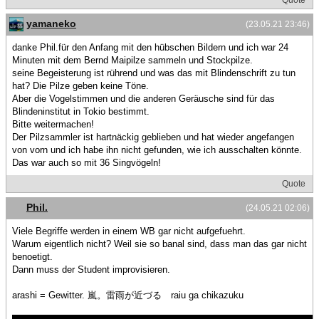
yamaneko
(23.05.21 23:46)
danke Phil.für den Anfang mit den hübschen Bildern und ich war 24
Minuten mit dem Bernd Maipilze sammeln und Stockpilze.
seine Begeisterung ist rührend und was das mit Blindenschrift zu tun
hat? Die Pilze geben keine Töne.
Aber die Vogelstimmen und die anderen Geräusche sind für das
Blindeninstitut in Tokio bestimmt.
Bitte weitermachen!
Der Pilzsammler ist hartnäckig geblieben und hat wieder angefangen
von vorn und ich habe ihn nicht gefunden, wie ich ausschalten könnte.
Das war auch so mit 36 Singvögeln!
Quote
Phil.
(24.05.21 02:06)
Viele Begriffe werden in einem WB gar nicht aufgefuehrt.
Warum eigentlich nicht? Weil sie so banal sind, dass man das gar nicht
benoetigt.
Dann muss der Student improvisieren.
arashi = Gewitter. 嵐。雷雨が近づる raiu ga chikazuku