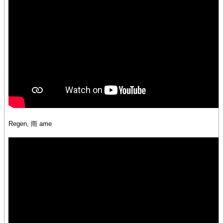
Regen, 雨 ame