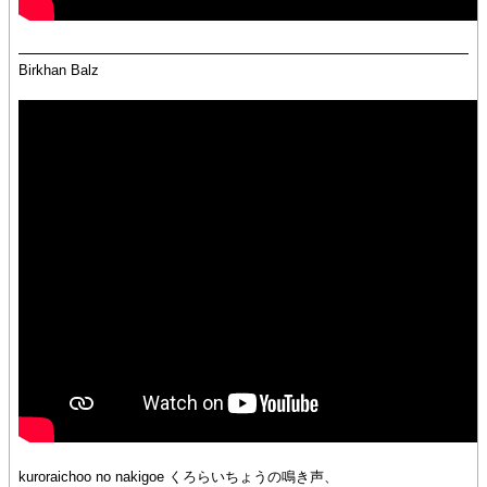
Birkhan Balz
kuroraichoo no nakigoe くろらいちょうの鳴き声、