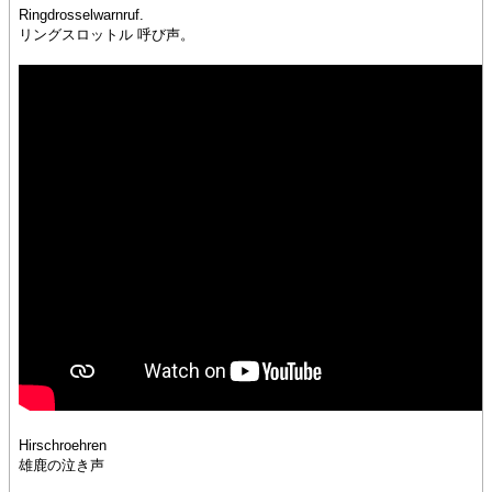
Ringdrosselwarnruf.
リングスロットル 呼び声。
Hirschroehren
雄鹿の泣き声