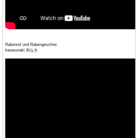
Rabenruf und Rabengeschrei.
karasunaki 烏なき