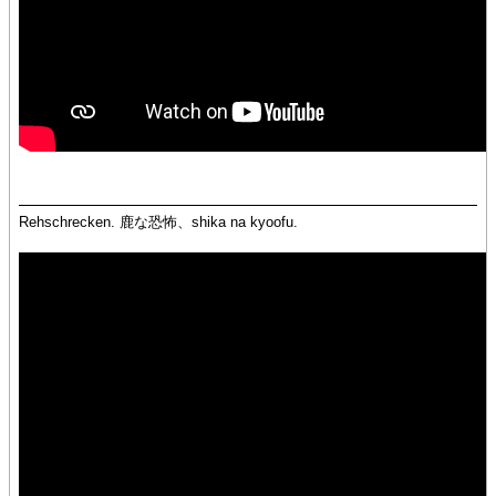
Rehschrecken. 鹿な恐怖、shika na kyoofu.