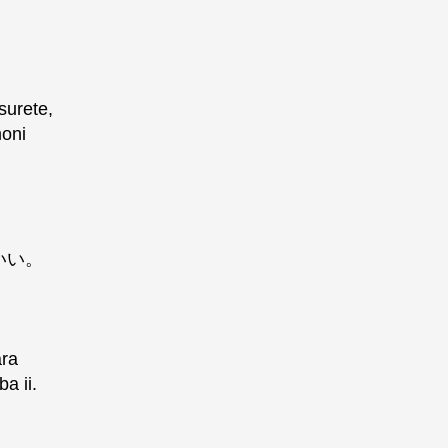
surete,
moni
いい。
ara
a ii.