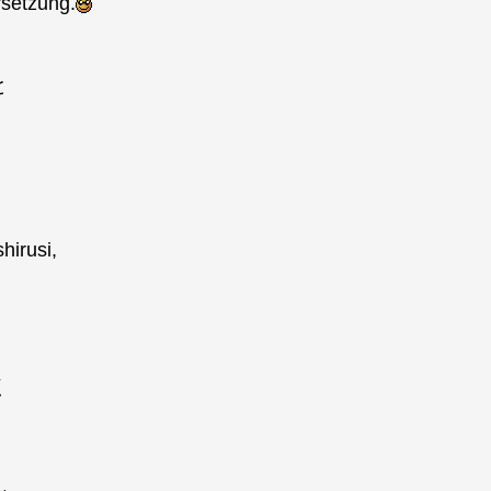
rsetzung.
と
hirusi,
く