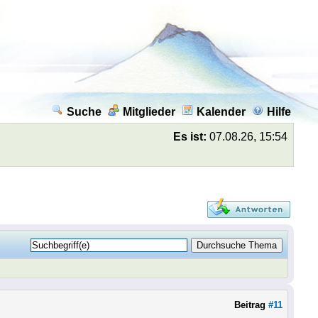
Suche
Mitglieder
Kalender
Hilfe
Es ist:
07.08.26, 15:54
Beitrag
#11