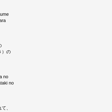
tsume
ara
の
き）の
a no
taki no
れて、