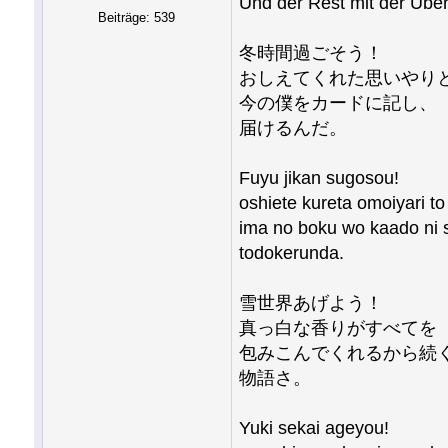
Und der Rest mit der Übe
Beiträge: 539
冬時間過ごそう！
おしえてくれた思いやり
今の僕をカードに記し、
届けるんだ。
Fuyu jikan sugosou!
oshiete kureta omoiyari to
ima no boku wo kaado ni s
todokerunda.
雪世界あげよう！
真っ白な香りがすべてを
包みこんでくれるから続
物語さ。
Yuki sekai ageyou!