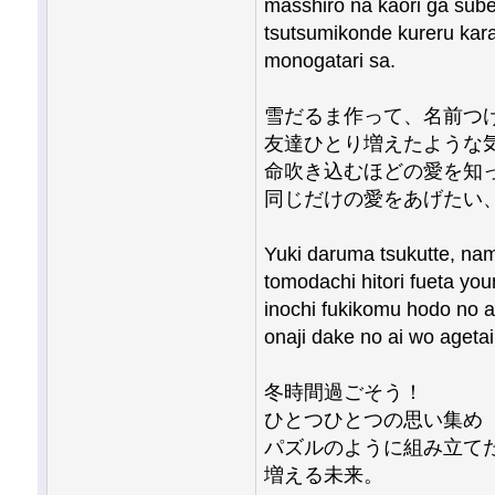
masshiro na kaori ga sub
tsutsumikonde kureru kar
monogatari sa.
雪だるま作って、名前つ
友達ひとり増えたような
命吹き込むほどの愛を知
同じだけの愛をあげたい
Yuki daruma tsukutte, na
tomodachi hitori fueta you
inochi fukikomu hodo no ai
onaji dake no ai wo agetai,
冬時間過ごそう！
ひとつひとつの思い集め
パズルのように組み立て
増える未来。