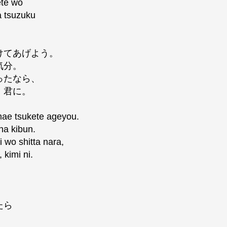
ete wo
a tsuzuku
けてあげよう。
気分。
ったなら、
、君に。
mae tsukete ageyou.
na kibun.
 wo shitta nara,
 kimi ni.
たら