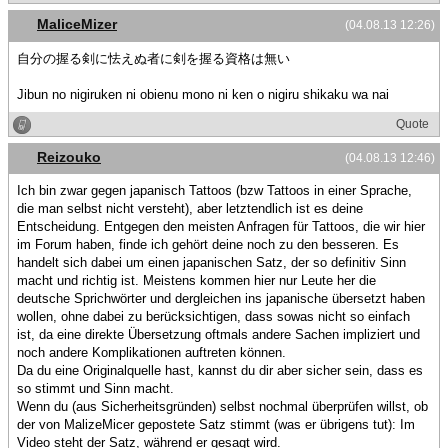
MaliceMizer
(04.08.13 12:26)
自分の握る剣に怯えぬ者に剣を握る資格は無い
Jibun no nigiruken ni obienu mono ni ken o nigiru shikaku wa nai
Quote
Reizouko
(04.08.13 12:46)
Ich bin zwar gegen japanisch Tattoos (bzw Tattoos in einer Sprache,
die man selbst nicht versteht), aber letztendlich ist es deine
Entscheidung. Entgegen den meisten Anfragen für Tattoos, die wir hier
im Forum haben, finde ich gehört deine noch zu den besseren. Es
handelt sich dabei um einen japanischen Satz, der so definitiv Sinn
macht und richtig ist. Meistens kommen hier nur Leute her die
deutsche Sprichwörter und dergleichen ins japanische übersetzt haben
wollen, ohne dabei zu berücksichtigen, dass sowas nicht so einfach
ist, da eine direkte Übersetzung oftmals andere Sachen impliziert und
noch andere Komplikationen auftreten können.
Da du eine Originalquelle hast, kannst du dir aber sicher sein, dass es
so stimmt und Sinn macht.
Wenn du (aus Sicherheitsgründen) selbst nochmal überprüfen willst, ob
der von MalizeMicer gepostete Satz stimmt (was er übrigens tut): Im
Video steht der Satz, während er gesagt wird.