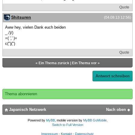
Quote
Shitsuren
(04.08.13 12:56)
Aww hey, vielen Dank euch beiden
_./)/)
=( ',' )=
c(")(")
Quote
«
Ein Thema zurück
|
Ein Thema vor
»
Antwort schreiben
Thema abonnieren
Japanisch Netzwerk
Nach oben
Powered by
MyBB
, mobile version by
MyBB GoMobile
.
Switch to Full Version
Impressum - Kontakt - Datenschutz