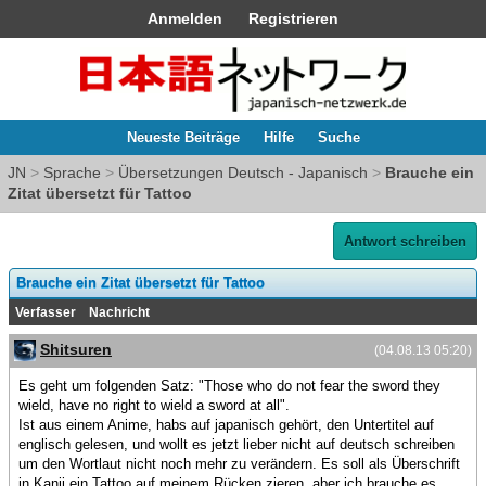
Anmelden
Registrieren
Neueste Beiträge
Hilfe
Suche
JN
>
Sprache
>
Übersetzungen Deutsch - Japanisch
>
Brauche ein
Zitat übersetzt für Tattoo
Antwort schreiben
Brauche ein Zitat übersetzt für Tattoo
Verfasser
Nachricht
Shitsuren
(04.08.13 05:20)
Es geht um folgenden Satz: "Those who do not fear the sword they
wield, have no right to wield a sword at all".
Ist aus einem Anime, habs auf japanisch gehört, den Untertitel auf
englisch gelesen, und wollt es jetzt lieber nicht auf deutsch schreiben
um den Wortlaut nicht noch mehr zu verändern. Es soll als Überschrift
in Kanji ein Tattoo auf meinem Rücken zieren, aber ich brauche es