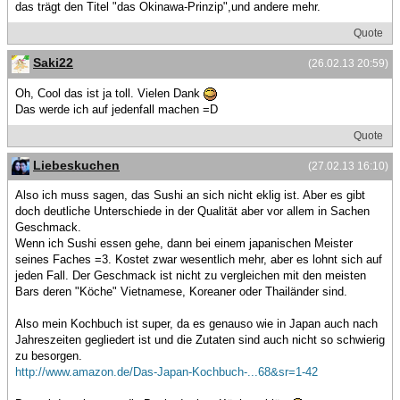
das trägt den Titel "das Okinawa-Prinzip",und andere mehr.
Quote
Saki22
(26.02.13 20:59)
Oh, Cool das ist ja toll. Vielen Dank
Das werde ich auf jedenfall machen =D
Quote
Liebeskuchen
(27.02.13 16:10)
Also ich muss sagen, das Sushi an sich nicht eklig ist. Aber es gibt
doch deutliche Unterschiede in der Qualität aber vor allem in Sachen
Geschmack.
Wenn ich Sushi essen gehe, dann bei einem japanischen Meister
seines Faches =3. Kostet zwar wesentlich mehr, aber es lohnt sich auf
jeden Fall. Der Geschmack ist nicht zu vergleichen mit den meisten
Bars deren "Köche" Vietnamese, Koreaner oder Thailänder sind.
Also mein Kochbuch ist super, da es genauso wie in Japan auch nach
Jahreszeiten gegliedert ist und die Zutaten sind auch nicht so schwierig
zu besorgen.
http://www.amazon.de/Das-Japan-Kochbuch-...68&sr=1-42