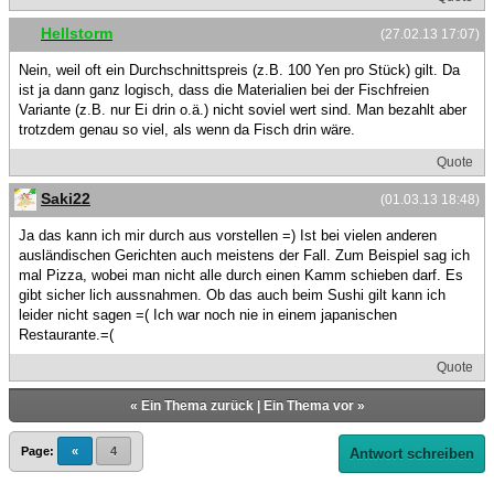
Hellstorm
(27.02.13 17:07)
Nein, weil oft ein Durchschnittspreis (z.B. 100 Yen pro Stück) gilt. Da
ist ja dann ganz logisch, dass die Materialien bei der Fischfreien
Variante (z.B. nur Ei drin o.ä.) nicht soviel wert sind. Man bezahlt aber
trotzdem genau so viel, als wenn da Fisch drin wäre.
Quote
Saki22
(01.03.13 18:48)
Ja das kann ich mir durch aus vorstellen =) Ist bei vielen anderen
ausländischen Gerichten auch meistens der Fall. Zum Beispiel sag ich
mal Pizza, wobei man nicht alle durch einen Kamm schieben darf. Es
gibt sicher lich aussnahmen. Ob das auch beim Sushi gilt kann ich
leider nicht sagen =( Ich war noch nie in einem japanischen
Restaurante.=(
Quote
«
Ein Thema zurück
|
Ein Thema vor
»
Page:
«
4
Antwort schreiben