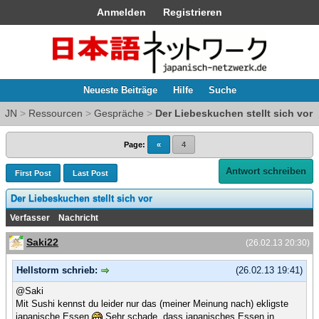
Anmelden
Registrieren
Neueste Beiträge
Hilfe
Suche
JN
>
Ressourcen
>
Gespräche
>
Der Liebeskuchen stellt sich vor
Page:
«
4
Antwort schreiben
First Post
Last Post
Der Liebeskuchen stellt sich vor
Verfasser
Nachricht
Saki22
(26.02.13 20:30)
Hellstorm schrieb:
(26.02.13 19:41)
@Saki
Mit Sushi kennst du leider nur das (meiner Meinung nach) ekligste
japanische Essen
Sehr schade, dass japanisches Essen in