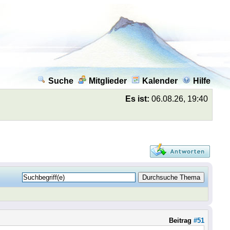
Suche
Mitglieder
Kalender
Hilfe
Es ist:
06.08.26, 19:40
Beitrag
#51