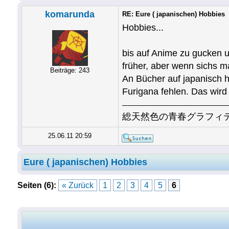
komarunda
RE: Eure ( japanischen) Hobbies
Hobbies...
bis auf Anime zu gucken u
früher, aber wenn sichs mal
Beiträge: 243
An Bücher auf japanisch h
Furigana fehlen. Das wird 
総天然色の青春グラフィ
25.06.11 20:59
Eure ( japanischen) Hobbies
Seiten (6):
« Zurück
1
2
3
4
5
6