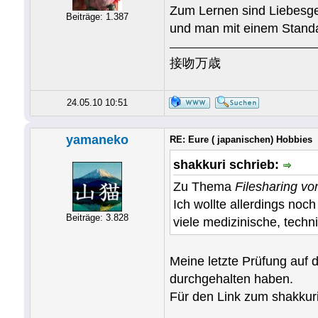
Zum Lernen sind Liebesges
Beiträge: 1.387
und man mit einem Standa
接吻万歳
24.05.10 10:51
yamaneko
RE: Eure ( japanischen) Hobbies
shakkuri schrieb:
Zu Thema
Filesharing vo
Ich wollte allerdings no
Beiträge: 3.828
viele medizinische, techn
Meine letzte Prüfung auf 
durchgehalten haben.
Für den Link zum shakkuri