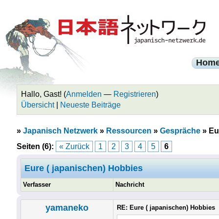
Hom
Hallo, Gast! (
Anmelden
—
Registrieren
)
Übersicht
|
Neueste Beiträge
»
Japanisch Netzwerk
»
Ressourcen
»
Gespräche
»
Eu
Seiten (6):
« Zurück
1
2
3
4
5
6
Eure ( japanischen) Hobbies
Verfasser
Nachricht
yamaneko
RE: Eure ( japanischen) Hobbies