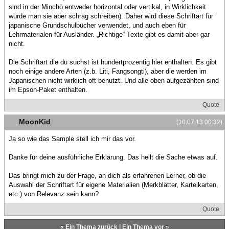
sind in der Minchō entweder horizontal oder vertikal, in Wirklichkeit
würde man sie aber schräg schreiben). Daher wird diese Schriftart für
japanische Grundschulbücher verwendet, und auch eben für
Lehrmaterialen für Ausländer. „Richtige“ Texte gibt es damit aber gar
nicht.
Die Schriftart die du suchst ist hundertprozentig hier enthalten. Es gibt
noch einige andere Arten (z.b. Liti, Fangsongti), aber die werden im
Japanischen nicht wirklich oft benutzt. Und alle oben aufgezählten sind
im Epson-Paket enthalten.
Quote
MoonKid
(10.07.13 00:32)
Ja so wie das Sample stell ich mir das vor.
Danke für deine ausführliche Erklärung. Das hellt die Sache etwas auf.
Das bringt mich zu der Frage, an dich als erfahrenen Lerner, ob die
Auswahl der Schriftart für eigene Materialien (Merkblätter, Karteikarten,
etc.) von Relevanz sein kann?
Quote
«
Ein Thema zurück
|
Ein Thema vor
»