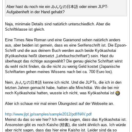
Aber hast du noch nie ein みんなの日本語 oder einen JLPT-
Aufgabenheft in der Hand gehabt?
Naja, minimale Details sind natürlich unterschiedlich. Aber die
Schriftklasse ist gleich.
Eine Times New Roman und eine Garamond sehen natürlich anders
aus, aber beiden ist gemein, dass es eine Serifenschrift ist. Die Epson-
Schrift und die aus deinem Buch werden auch beide Kyōkashotai
(Kyōkashotai heißt übersetzt „Lehrbuchschriftart“) sein. Hast du
überhaupt das richtige ausgewählt? Die genau gleiche Schriftart wirst
du wohl nicht finden, da die nicht zu wenig Geld kostet (Japanische
Schriftarten gehen meines Wissens nach bei ca. 700 Euro los).
Nein, みんなの日本語 kenne ich nicht. Und die JLPTs, die ich in den
letzten Jahren gemacht habe, hatten alle Minchōtai. Wo die bei mir
noch Kyōkashotai hatten, wusste ich nicht, was Kyōkashotai ist
Aber ich schaue mir mal einen Übungstest auf der Webseite an.
http://www.jlpt.jp/samples/sample2012/pdf/N4V.pdf
Meinst du das so wie hier? Ich würde sagen, dass das Kyōkashotai ist.
Ansonsten gibt es noch Kaisho (楷書), die sieht ähnlich aus. Ich würde
aber nicht sagen, dass das hier eine Kaisho ist. Leider sind da so