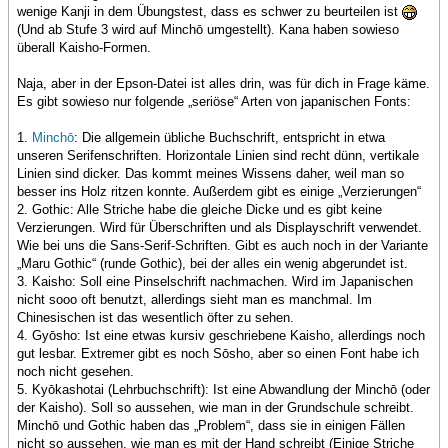
wenige Kanji in dem Übungstest, dass es schwer zu beurteilen ist
(Und ab Stufe 3 wird auf Minchō umgestellt). Kana haben sowieso
überall Kaisho-Formen.
Naja, aber in der Epson-Datei ist alles drin, was für dich in Frage käme.
Es gibt sowieso nur folgende „seriöse“ Arten von japanischen Fonts:
1.
Minchō
: Die allgemein übliche Buchschrift, entspricht in etwa
unseren Serifenschriften. Horizontale Linien sind recht dünn, vertikale
Linien sind dicker. Das kommt meines Wissens daher, weil man so
besser ins Holz ritzen konnte. Außerdem gibt es einige „Verzierungen“
2. Gothic: Alle Striche habe die gleiche Dicke und es gibt keine
Verzierungen. Wird für Überschriften und als Displayschrift verwendet.
Wie bei uns die Sans-Serif-Schriften. Gibt es auch noch in der Variante
„Maru Gothic“ (runde Gothic), bei der alles ein wenig abgerundet ist.
3. Kaisho: Soll eine Pinselschrift nachmachen. Wird im Japanischen
nicht sooo oft benutzt, allerdings sieht man es manchmal. Im
Chinesischen ist das wesentlich öfter zu sehen.
4. Gyōsho: Ist eine etwas kursiv geschriebene Kaisho, allerdings noch
gut lesbar. Extremer gibt es noch Sōsho, aber so einen Font habe ich
noch nicht gesehen.
5. Kyōkashotai (Lehrbuchschrift): Ist eine Abwandlung der Minchō (oder
der Kaisho). Soll so aussehen, wie man in der Grundschule schreibt.
Minchō und Gothic haben das „Problem“, dass sie in einigen Fällen
nicht so aussehen, wie man es mit der Hand schreibt (Einige Striche