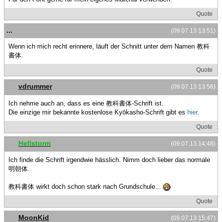
Quote
...
(09.07.13 13:51)
Wenn ich mich recht erinnere, läuft der Schnitt unter dem Namen 教科
書体.
Quote
vdrummer
(09.07.13 13:56)
Ich nehme auch an, dass es eine 教科書体-Schrift ist.
Die einzige mir bekannte kostenlose Kyōkasho-Schrift gibt es
hier
.
Quote
Hellstorm
(09.07.13 14:48)
Ich finde die Schrift irgendwie hässlich. Nimm doch lieber das normale
明朝体.
教科書体 wirkt doch schon stark nach Grundschule...
Quote
MoonKid
(09.07.13 15:47)