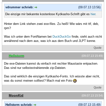
vdrummer schrieb:
(09.07.13 13:56)
Die einzige mir bekannte kostenlose Kyōkasho-Schrift gibt es
hier
.
Hinter dem Link stehen zwei exe-files. Zu heiß! Wie wärs mit ttf, deb,
rpm?
Was ich unter dem FontNamen bei
DuckDuckGo
finde, sieht auch nicht
annährend nach dem aus, was ich aus dem Buch und JLPT kenne.
Quote
Hellstorm
(09.07.13 15:49)
Die exe-Dateien kannst du einfach mit rechter Maustaste entpacken.
Das sind nur selbstextrahierende zip-Dateien.
Das sind wirklich die einzigen Kyōkasho-Fonts. Ich wüsste aber nicht,
was du sonst meinen solltest? Mach mal ein Foto
Quote
MoonKid
(09.07.13 15:54)
Hellstorm schrieb:
(09.07.13 15:49)