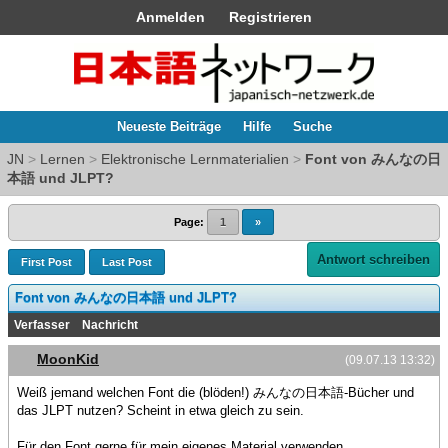
Anmelden
Registrieren
Neueste Beiträge
Hilfe
Suche
JN
>
Lernen
>
Elektronische Lernmaterialien
>
Font von みんなの日
本語 und JLPT?
Page:
1
»
Antwort schreiben
First Post
Last Post
Font von みんなの日本語 und JLPT?
Verfasser
Nachricht
MoonKid
(09.07.13 13:32)
Weiß jemand welchen Font die (blöden!) みんなの日本語-Bücher und
das JLPT nutzen? Scheint in etwa gleich zu sein.
Für den Font gerne für mein eigenes Material verwenden.