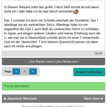
In Deinem Beispiel steht das große J doch bloß einmal da und davor
steht ein I oder habe ich da was falsch verstanden
Das J schreibe ich auch mit Schleife unterhalb der Grundlinie. Das I
allerdings nur als senkrechten Strich. Allerdings habe ich mir
angewöhnt die Zahl 1 auch bloß als senkrechten Strich zu schreiben.
In Japan und einigen anderen Ländern wird meiner Erfahrung nach die
1, wie man sie in Deutschland schreibt leicht mit einer 7 verwechselt.
Und mit der "deutschen" 7 (mit kleinem Querstrich) wissen sie dann
auch oft nichts anzufangen.
Quote
«
Ein Thema zurück
|
Ein Thema vor
»
Page:
«
3
»
Antwort schreiben
Thema abonnieren
Japanisch Netzwerk
Nach oben
Powered by
MyBB
, mobile version by
MyBB GoMobile
.