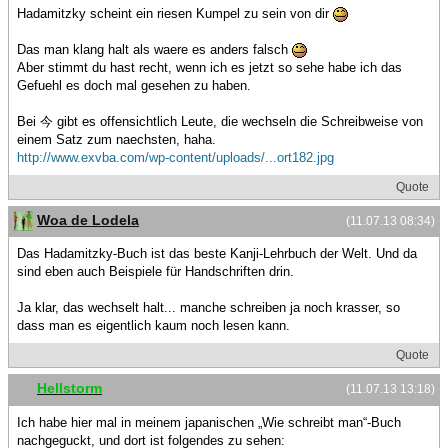
Hadamitzky scheint ein riesen Kumpel zu sein von dir
Das man klang halt als waere es anders falsch
Aber stimmt du hast recht, wenn ich es jetzt so sehe habe ich das
Gefuehl es doch mal gesehen zu haben.
Bei 今 gibt es offensichtlich Leute, die wechseln die Schreibweise von
einem Satz zum naechsten, haha.
http://www.exvba.com/wp-content/uploads/...ort182.jpg
Quote
Woa de Lodela
(11.07.13 08:34)
Das Hadamitzky-Buch ist das beste Kanji-Lehrbuch der Welt. Und da
sind eben auch Beispiele für Handschriften drin.
Ja klar, das wechselt halt... manche schreiben ja noch krasser, so
dass man es eigentlich kaum noch lesen kann.
Quote
Hellstorm
(11.07.13 13:18)
Ich habe hier mal in meinem japanischen „Wie schreibt man“-Buch
nachgeguckt, und dort ist folgendes zu sehen: