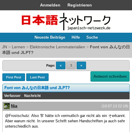
Anmelden
Registrieren
Neueste Beiträge
Hilfe
Suche
JN
>
Lernen
>
Elektronische Lernmaterialien
>
Font von みんなの日
本語 und JLPT?
Page:
«
3
»
Antwort schreiben
First Post
Last Post
Font von みんなの日本語 und JLPT?
Verfasser
Nachricht
Nia
(10.07.13 22:19)
@Frostschutz: Also 'B' hätte ich vermutlich gar nicht als ein そerkannt.
Aber warum nicht. In unserer Schrift sehen Handschriften ja auch sehr
unterschiedlich aus.