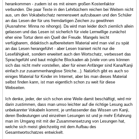
herankommen - zudem ist es mit einem großen Kostenfaktor
verbunden. Die paar Texte in den Lehrbüchern reichen bei Weitem nicht
aus, um den Vokabelschatz nennenswert aufzubauen und den Schüler
an das Lesen der für uns fremdartigen Zeichen zu gewöhnen
(Ausnahme: Minna no nihongo). Da wird man leider doch ziemlich allein
gelassen und das Lesen ist sicherlich für viele Lernwillige zunächst
eher eine Tortur denn ein Quell der Freude. Mangels leicht
verfügbarem, didaktisch aufbereitetem Material wird man viel zu spät
an das Lesen herangeführt - aber Lesen trainiert nicht nur die
Lesefähigkeit, sondern erweitert auch den Wortschatz, verbessert das
Sprachgefühl und baut mögliche Blockaden ab (viele von uns können
sich das nicht mehr vorstellen, aber für einen Anfänger sind Kana/Kanji
einfach zur zusammenhanglose Striche...). Natürlich gibt es auch so
einiges Material für Kinder im Internet, aber bis man dieses Material
selbst finden kann, ist man eigentlich schon zu weit für diese
Webseiten.
Ich denke, jeder, der sich schon eine Weile damit beschäftigt, wird mir
darin zustimmen, dass man umso leichter auf die richtige Lesung auch
unbekannter Vokabeln kommt, je umfassender das Wissen um Kanji,
deren Bedeutungen und einzelnen Lesungen ist und je mehr Erfahrung
man im Umgang mit mit der Zusammensetzung von Lesungen hat,
welche sich meist gleichzeitig mit dem Aufbau des
Gesamtwortschatzes entwickelt.