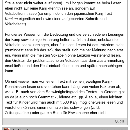
Stelle aber nicht weiter ausführen). Im Übrigen kommt es beim Lesen
eben nicht auf reine Kanji-Kenntnisse an, sondern auf
Vokabelkenntnisse (so empfinde ich den japanischen Kanji-Test
Kanken
eigentlich mehr wie einen aufgebohrten Schreib- und
Vokabeltest).
Fundiertes Wissen um die Bedeutung und die verschiedenen Lesungen
der Kanji sowie einige Erfahrung helfen natürlich dabei, unbekannte
Vokabeln nachzuschlagen, aber flüssiges Lesen ist das trotzdem nicht
(zumindest sehe ich das so), das stellt sich meiner Meinung nach erst
ein, wenn man die meisten Vokabeln ohne Lexikon verstehend lesen,
den Großteil der problematischeren Vokabeln aus dem Zusammenhang
erschließen und den Rest einfach überlesen und später nachschlagen
kann.
Ob und wieviel man von einem Text mit seinen jeweiligen Kanji-
Kenntnissen lesen und verstehen kann hängt von vielen Faktoren ab,
wie z. B. auch von dem Schwierigkeitsgrad des Textes - außerdem gibt
es da ja auch noch Grammatik, Idiome etc. pp. Also ja, einen leichten
Text für Kinder wird man auch mit 600 Kanji möglicherweise lesen und
verstehen können, einen normalen bis schwierigen (z. B.
Zeitungsartikel) oder gar ein Buch für Erwachsene eher nicht.
Quote