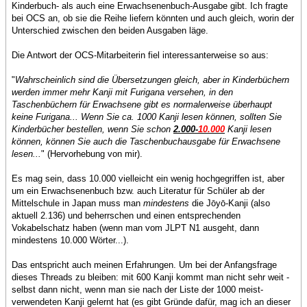
Kinderbuch- als auch eine Erwachsenenbuch-Ausgabe gibt. Ich fragte
bei OCS an, ob sie die Reihe liefern könnten und auch gleich, worin der
Unterschied zwischen den beiden Ausgaben läge.
Die Antwort der OCS-Mitarbeiterin fiel interessanterweise so aus:
"
Wahrscheinlich sind die Übersetzungen gleich, aber in Kinderbüchern
werden immer mehr Kanji mit Furigana versehen, in den
Taschenbüchern für Erwachsene gibt es normalerweise überhaupt
keine Furigana... Wenn Sie ca. 1000 Kanji lesen können, sollten Sie
Kinderbücher bestellen, wenn Sie schon
2.000-
10.000
Kanji lesen
können, können Sie auch die Taschenbuchausgabe für Erwachsene
lesen...
" (Hervorhebung von mir).
Es mag sein, dass 10.000 vielleicht ein wenig hochgegriffen ist, aber
um ein Erwachsenenbuch bzw. auch Literatur für Schüler ab der
Mittelschule in Japan muss man
mindestens
die Jōyō-Kanji (also
aktuell 2.136) und beherrschen und einen entsprechenden
Vokabelschatz haben (wenn man vom JLPT N1 ausgeht, dann
mindestens 10.000 Wörter...).
Das entspricht auch meinen Erfahrungen. Um bei der Anfangsfrage
dieses Threads zu bleiben: mit 600 Kanji kommt man nicht sehr weit -
selbst dann nicht, wenn man sie nach der Liste der 1000 meist-
verwendeten Kanji gelernt hat (es gibt Gründe dafür, mag ich an dieser