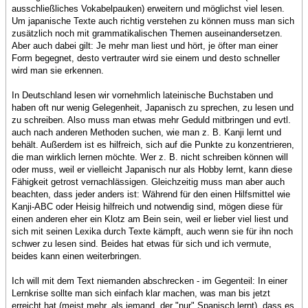
ausschließliches Vokabelpauken) erweitern und möglichst viel lesen.
Um japanische Texte auch richtig verstehen zu können muss man sich
zusätzlich noch mit grammatikalischen Themen auseinandersetzen.
Aber auch dabei gilt: Je mehr man liest und hört, je öfter man einer
Form begegnet, desto vertrauter wird sie einem und desto schneller
wird man sie erkennen.
In Deutschland lesen wir vornehmlich lateinische Buchstaben und
haben oft nur wenig Gelegenheit, Japanisch zu sprechen, zu lesen und
zu schreiben. Also muss man etwas mehr Geduld mitbringen und evtl.
auch nach anderen Methoden suchen, wie man z. B. Kanji lernt und
behält. Außerdem ist es hilfreich, sich auf die Punkte zu konzentrieren,
die man wirklich lernen möchte. Wer z. B. nicht schreiben können will
oder muss, weil er vielleicht Japanisch nur als Hobby lernt, kann diese
Fähigkeit getrost vernachlässigen. Gleichzeitig muss man aber auch
beachten, dass jeder anders ist: Während für den einen Hilfsmittel wie
Kanji-ABC oder Heisig hilfreich und notwendig sind, mögen diese für
einen anderen eher ein Klotz am Bein sein, weil er lieber viel liest und
sich mit seinen Lexika durch Texte kämpft, auch wenn sie für ihn noch
schwer zu lesen sind. Beides hat etwas für sich und ich vermute,
beides kann einen weiterbringen.
Ich will mit dem Text niemanden abschrecken - im Gegenteil: In einer
Lernkrise sollte man sich einfach klar machen, was man bis jetzt
erreicht hat (meist mehr, als jemand, der "nur" Spanisch lernt), dass es