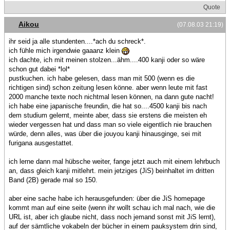
Quote
Aikou
(07.08.03 21:19)
ihr seid ja alle stundenten....*ach du schreck*.
ich fühle mich irgendwie gaaanz klein
ich dachte, ich mit meinen stolzen...ähm....400 kanji oder so wäre
schon gut dabei *lol*
pustkuchen. ich habe gelesen, dass man mit 500 (wenn es die
richtigen sind) schon zeitung lesen könne. aber wenn leute mit fast
2000 manche texte noch nichtmal lesen können, na dann gute nacht!
ich habe eine japanische freundin, die hat so....4500 kanji bis nach
dem studium gelernt, meinte aber, dass sie erstens die meisten eh
wieder vergessen hat und dass man so viele eigentlich nie brauchen
würde, denn alles, was über die jouyou kanji hinausginge, sei mit
furigana ausgestattet.
ich lerne dann mal hübsche weiter, fange jetzt auch mit einem lehrbuch
an, dass gleich kanji mitlehrt. mein jetziges (JiS) beinhaltet im dritten
Band (2B) gerade mal so 150.
aber eine sache habe ich herausgefunden: über die JiS homepage
kommt man auf eine seite (wenn ihr wollt schau ich mal nach, wie die
URL ist, aber ich glaube nicht, dass noch jemand sonst mit JiS lernt),
auf der sämtliche vokabeln der bücher in einem pauksystem drin sind,