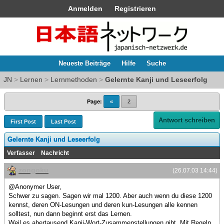
Anmelden
Registrieren
Neueste Beiträge
Hilfe
Suche
JN
>
Lernen
>
Lernmethoden
>
Gelernte Kanji und Leseerfolg
Page:
«
2
Antwort schreiben
First Post
Last Post
Gelernte Kanji und Leseerfolg
Verfasser
Nachricht
zongoku
(26.07.03 14:44)
@Anonymer User,
Schwer zu sagen. Sagen wir mal 1200. Aber auch wenn du diese 1200
kennst, deren ON-Lesungen und deren kun-Lesungen alle kennen
solltest, nun dann beginnt erst das Lernen.
Weil es abertausend Kanji-Wort-Zusammenstellungen gibt. Mit Regeln