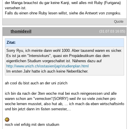
der Manga brauchst du gar keine Kanji, weil alles mit Ruby (Furigana)
versehen ist.
Falls du einen ohne Ruby lesen willst, siehe die Antwort von zongoku.
Quote
thomidevil
(31.07.03 16:05)
Zitat:
Sorry Ryu, ich meinte dann wohl 1000. Aber tausend waren es sicher.
Es ist ja ein "Intensivkurs", quasi ein Propädeutikum das dem
eigentlichen Studium vorgeschaltet ist. Näheres dazu auf
http://www.unizh.ch/ostasien/jap/studienplan.html
Im ersten Jahr hatte ich auch keine Nebenfächer.
ah cool du bist auch an der uni zürich
ich bin da nach der 3ten woche mal bei euch reingesessen und alle
waren schon am "verrecken"(SORRY) weil ihr so viele zeichen pro
woche lernen musstet, also hut ab, ... ich mach da eben wirtschaftsinfo
und bin jetzt dann im 6sten semester,...
noch viel erfolg mit dem studium