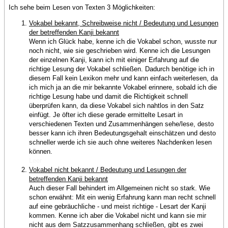
Ich sehe beim Lesen von Texten 3 Möglichkeiten:
Vokabel bekannt, Schreibweise nicht / Bedeutung und Lesungen
der betreffenden Kanji bekannt
Wenn ich Glück habe, kenne ich die Vokabel schon, wusste nur
noch nicht, wie sie geschrieben wird. Kenne ich die Lesungen
der einzelnen Kanji, kann ich mit einiger Erfahrung auf die
richtige Lesung der Vokabel schließen. Dadurch benötige ich in
diesem Fall kein Lexikon mehr und kann einfach weiterlesen, da
ich mich ja an die mir bekannte Vokabel erinnere, sobald ich die
richtige Lesung habe und damit die Richtigkeit schnell
überprüfen kann, da diese Vokabel sich nahtlos in den Satz
einfügt. Je öfter ich diese gerade ermittelte Lesart in
verschiedenen Texten und Zusammenhängen sehe/lese, desto
besser kann ich ihren Bedeutungsgehalt einschätzen und desto
schneller werde ich sie auch ohne weiteres Nachdenken lesen
können.
Leer
Vokabel nicht bekannt / Bedeutung und Lesungen der
betreffenden Kanji bekannt
Auch dieser Fall behindert im Allgemeinen nicht so stark. Wie
schon erwähnt: Mit ein wenig Erfahrung kann man recht schnell
auf eine gebräuchliche - und meist richtige - Lesart der Kanji
kommen. Kenne ich aber die Vokabel nicht und kann sie mir
nicht aus dem Satzzusammenhang schließen, gibt es zwei