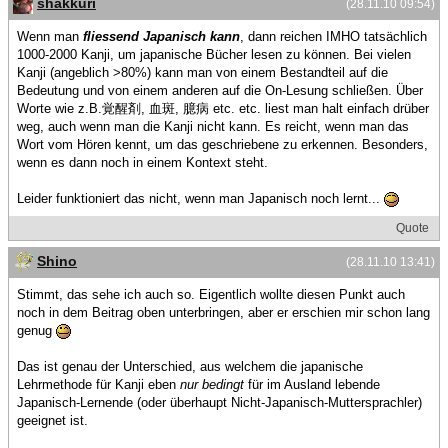
shakkuri
(28.11.10 09:54)
Wenn man
fliessend Japanisch kann
, dann reichen IMHO tatsächlich
1000-2000 Kanji, um japanische Bücher lesen zu können. Bei vielen
Kanji (angeblich >80%) kann man von einem Bestandteil auf die
Bedeutung und von einem anderen auf die On-Lesung schließen. Über
Worte wie z.B.覚醒剤, 血斑, 臆病 etc. etc. liest man halt einfach drüber
weg, auch wenn man die Kanji nicht kann. Es reicht, wenn man das
Wort vom Hören kennt, um das geschriebene zu erkennen. Besonders,
wenn es dann noch in einem Kontext steht.
Leider funktioniert das nicht, wenn man Japanisch noch lernt...
Quote
Shino
(28.11.10 13:41)
Stimmt, das sehe ich auch so. Eigentlich wollte diesen Punkt auch
noch in dem Beitrag oben unterbringen, aber er erschien mir schon lang
genug
Das ist genau der Unterschied, aus welchem die japanische
Lehrmethode für Kanji eben
nur bedingt
für im Ausland lebende
Japanisch-Lernende (oder überhaupt Nicht-Japanisch-Muttersprachler)
geeignet ist.