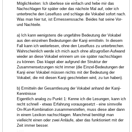
Möglichkeiten: Ich überlese sie einfach und hebe mir das
Nachschlagen für später oder das nächste Mal auf, oder ich
unterbreche den Lesefluss und schlage die Vokabel sofort nach.
Was man hier tut, ist Ermessenssache. Beides hat seine Vor-
und Nachteile.
a) Ich kann wenigstens die ungefähre Bedeutung der Vokabel
aus den einzelnen Bedeutungen der Kanji ermitteln. In diesem
Fall kann ich weiterlesen, ohne den Lesefluss zu unterbrechen.
Wahrscheinlich werde ich mich auch ohne allzugroßen Aufwand
wieder an diese Vokabel erinnern um sie später nachschlagen
zu können. Das klappt aber aufgrund der Struktur der
Zusammensetzungen nicht immer (die Einzel-Bedeutungen der
Kanji einer Vokabel müssen nichts mit der Bedeutung der
Vokabel, die mit diesen Kanji geschrieben wird, zu tun haben).
b) Ermitteln der Gesamtlesung der Vokabel anhand der Kanji-
Kenntnisse
Eigentlich analog zu Punkt 1: Kenne ich die Lesungen, kann ich
recht schnell - etwas Erfahrung vorausgesetzt - eine sinnvolle
On-/Kun-Kombination zusammenstellen, muss diese aber dann
in einem Lexikon nachschlagen. Manchmal benötigt man
vielleicht einen oder zwei Anläufe, aber das funktioniert mit der
Zeit immer besser.
Leer