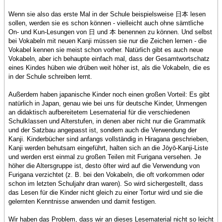
Wenn sie also das erste Mal in der Schule beispielsweise 日本 lesen
sollen, werden sie es schon können - vielleicht auch ohne sämtliche
On- und Kun-Lesungen von 日 und 本 benennen zu können. Und selbst
bei Vokabeln mit neuen Kanji müssen sie nur die Zeichen lernen - die
Vokabel kennen sie meist schon vorher. Natürlich gibt es auch neue
Vokabeln, aber ich behaupte einfach mal, dass der Gesamtwortschatz
eines Kindes hüben wie drüben weit höher ist, als die Vokabeln, die es
in der Schule schreiben lernt.
Außerdem haben japanische Kinder noch einen großen Vorteil: Es gibt
natürlich in Japan, genau wie bei uns für deutsche Kinder, Unmengen
an didaktisch aufbereitetem Lesematerial für die verschiedenen
Schulklassen und Alterstufen, in denen aber nicht nur die Grammatik
und der Satzbau angepasst ist, sondern auch die Verwendung der
Kanji. Kinderbücher sind anfangs vollständig in Hiragana geschrieben,
Kanji werden behutsam eingeführt, halten sich an die Jōyō-Kanji-Liste
und werden erst einmal zu großen Teilen mit Furigana versehen. Je
höher die Altersgruppe ist, desto öfter wird auf die Verwendung von
Furigana verzichtet (z. B. bei den Vokabeln, die oft vorkommen oder
schon im letzten Schuljahr dran waren). So wird sichergestellt, dass
das Lesen für die Kinder nicht gleich zu einer Tortur wird und sie die
gelernten Kenntnisse anwenden und damit festigen.
Wir haben das Problem, dass wir an dieses Lesematerial nicht so leicht