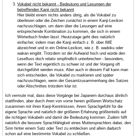
Vokabel nicht bekannt - Bedeutung und Lesungen der
betreffenden Kanji nicht bekannt
Hier bleibt einem nichts anders übrig, als die Vokabel zu
überlesen oder die Zeichen zunächst in einem Kanji-Lexikon
nachzuschlagen, um dann über die Lesungen auf eine
entsprechende Kombination zu kommen, die sich in einem
Wörterbuch finden lässt. Heutzutage geht dies natürlich
einfacher, indem man die Kanji einfach z. B. über IME
abzeichnet und in ein Online-Lexikon, wie z. B. wadoku oder
wakan eingibt. Trotzdem ist der Aufwand hoch und würde den
Lesefluss doch relativ empfindlich unterbrechen - besonders,
wenn der Text eigentlich zu schwer ist und der Vorgang oft
durchgeführt werden muss. Aber auch in diesem Fall kann man
sich entscheiden, die Vokabel zu markieren und später
nachzuschlagen, wenn der Gesamtzusammenhang des Satzes
oder Abschnittes trotzdem klar ist.
Ich vermute mal, dass diese Vorgänge bei Japanern durchaus ähnlich
stattfinden, aber durch ihren von vorne herein größeren Wortschatz
zusammen mit ihren Kanji-Kenntnissen, ihrem Sprachgefühl für die
eigene Sprache und natürlich der größeren Erfahrung größtenteils auf
die richtigen Vokabeln und damit die Bedeutung kommen. Zudem hilft
natürlich die bessere Sprachfähigkeit eines Muttersprachlers dabei, den
Sinn hinter einem Satz oder Text zu entdecken und allein dadurch
schon auf eine bestimmte Vokabel zu schließen.