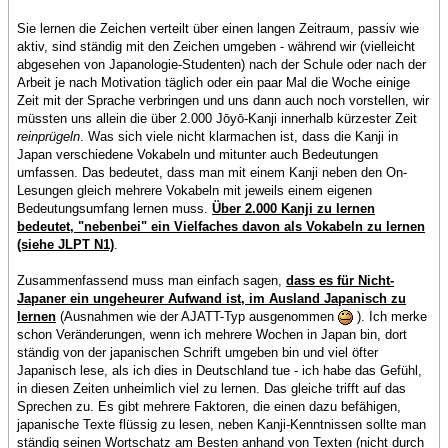
Sie lernen die Zeichen verteilt über einen langen Zeitraum, passiv wie
aktiv, sind ständig mit den Zeichen umgeben - während wir (vielleicht
abgesehen von Japanologie-Studenten) nach der Schule oder nach der
Arbeit je nach Motivation täglich oder ein paar Mal die Woche einige
Zeit mit der Sprache verbringen und uns dann auch noch vorstellen, wir
müssten uns allein die über 2.000 Jōyō-Kanji innerhalb kürzester Zeit
reinprügeln
. Was sich viele nicht klarmachen ist, dass die Kanji in
Japan verschiedene Vokabeln und mitunter auch Bedeutungen
umfassen. Das bedeutet, dass man mit einem Kanji neben den On-
Lesungen gleich mehrere Vokabeln mit jeweils einem eigenen
Bedeutungsumfang lernen muss.
Über 2.000 Kanji zu lernen
bedeutet, "nebenbei" ein Vielfaches davon als Vokabeln zu lernen
(siehe JLPT N1)
.
Zusammenfassend muss man einfach sagen,
dass es für Nicht-
Japaner ein ungeheurer Aufwand ist, im Ausland Japanisch zu
lernen
(Ausnahmen wie der AJATT-Typ ausgenommen
). Ich merke
schon Veränderungen, wenn ich mehrere Wochen in Japan bin, dort
ständig von der japanischen Schrift umgeben bin und viel öfter
Japanisch lese, als ich dies in Deutschland tue - ich habe das Gefühl,
in diesen Zeiten unheimlich viel zu lernen. Das gleiche trifft auf das
Sprechen zu. Es gibt mehrere Faktoren, die einen dazu befähigen,
japanische Texte flüssig zu lesen, neben Kanji-Kenntnissen sollte man
ständig seinen Wortschatz am Besten anhand von Texten (nicht durch