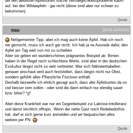
bei den aeltesten Apfelsorten solche Vertraeglichkeitsprobleme kaum
auf, bei den Wildaepfeln - gar nicht (diese sind aber nur schwer zu
bekommen).
Quote
mau
(26.01.14 03:41)
Nettgemeinter Tipp, aber ich mag auch keine Äpfel. Hab ich noch
nie gemocht, muss ich auch gar nicht: Ich hab ja ne Ausrede dafür, den
Apfel am Tag weit von mir zu schieben.
Aber sie geben ein wunderschönes prägnantes Beispiel ab. Birnen
haben in der Regel noch schlechtere Werte, sind aber in der deutschen
Esskultur längst nicht so weit verbreitet. Wer sich Nährwerttabellen
genauer anschaut wird auch feststellen, dass längst nicht nur Obst,
sondern gefühlt alles Pflanzliche Fructose enthält.
Deshalb bezweifle ich ehrlich gesagt auch, dass alte Äpfelsorten da so
viel besser sein sollen - oder sind die dann einfach nur elendig sauer
bzw. bitter? *g*
Aber diese Krankheit war nur ein Gegenbeispiel zur Laktose-Intolleranz
und damit reichlich offtopic. Wenn der nette Gast noch Redebedürfnis
hat, darf er sich gerne kurz anmelden und wir bequatschen alles
weitere per PN.
Quote