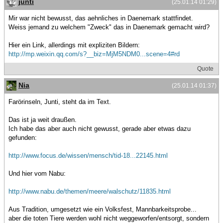
junti
(25.01.14 01:29)
Mir war nicht bewusst, das aehnliches in Daenemark stattfindet.
Weiss jemand zu welchem "Zweck" das in Daenemark gemacht wird?
Hier ein Link, allerdings mit expliziten Bildern:
http://mp.weixin.qq.com/s?__biz=MjM5NDM0...scene=4#rd
Quote
Nia
(25.01.14 01:37)
Farörinseln, Junti, steht da im Text.
Das ist ja weit draußen.
Ich habe das aber auch nicht gewusst, gerade aber etwas dazu
gefunden:
http://www.focus.de/wissen/mensch/tid-18...22145.html
Und hier vom Nabu:
http://www.nabu.de/themen/meere/walschutz/11835.html
Aus Tradition, umgesetzt wie ein Volksfest, Mannbarkeitsprobe...
aber die toten Tiere werden wohl nicht weggeworfen/entsorgt, sondern