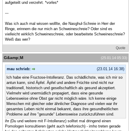
aufgeteilt und verzehrt. *vorles*
---
Was ich auch mal wissen wolllte, die Nasghul-Schreie in Herr der
Ringe, erinnern die nur mich an Schweineschreie? Oder sind es
vielleicht wirklich Schweineschreie, oder bearbeitete Schweineschreie?
Weiß das wer?
Quote
G&amp;M
(25.01.14 05:33)
mau schrieb:
(23.01.14 16:38)
Ich habe eine Fructose-Intolleranz. Das schädlichste, was ich mir so
antun kann, sind Äpfel. Äpfel und andere Früchte sind nicht nur
traditionell, historisch und gesellschaftlich als gesund akzeptiert.
Vielmehr wird unermüdlich propagiert, dass eine gesunde
Lebensweise ohne Obst gar nicht möglich wäre. Ich kenne einige
Menschen mit gleicher oder ähnlicher Diagnose und vielen war ihr
gesamtes Leben nicht einmal bekannt, dass ihre gesundheitlichen
Probleme auf ihre "gesunde" Lebensweise zurückzuführen sind.
ihr (Du und weitere mit F-Intolleranz) solltet mal dringend einen
Pomologen konsultieren (geht auch telefonisch) - imho treten gerade