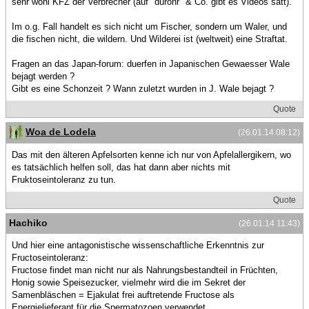
sehr wohl KFZ der Verbrecher (auf "durohr" & Co. gibt es Videos satt).
Im o.g. Fall handelt es sich nicht um Fischer, sondern um Waler, und
die fischen nicht, die wildern. Und Wilderei ist (weltweit) eine Straftat.
Fragen an das Japan-forum: duerfen in Japanischen Gewaesser Wale
bejagt werden ?
Gibt es eine Schonzeit ? Wann zuletzt wurden in J. Wale bejagt ?
Quote
Woa de Lodela
(26.01.14 08:12)
Das mit den älteren Apfelsorten kenne ich nur von Apfelallergikern, wo
es tatsächlich helfen soll, das hat dann aber nichts mit
Fruktoseintoleranz zu tun.
Quote
Hachiko
(26.01.14 11:43)
Und hier eine antagonistische wissenschaftliche Erkenntnis zur
Fructoseintoleranz:
Fructose findet man nicht nur als Nahrungsbestandteil in Früchten,
Honig sowie Speisezucker, vielmehr wird die im Sekret der
Samenbläschen = Ejakulat frei auftretende Fructose als
Energielieferant für die Spermatozoen verwendet.