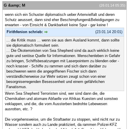
G &amp; M
(26.01.14 05:35)
wenn sich ein Schuster diplomatisch ueber Artenvielfalt und deren
Schutz aeussert, dann sind eher Beschimpfungen&Beleidigungen zu
erwarten - von Einsicht & Dankbarkeit keine Spur - gar keine !
Firithfenion schrieb:
(23.01.14 20:01)
... die Kritik muss ... wenn sie aus dem Ausland kommt, dann sollte
sie diplomatisch formuliert sein.
... Die Ökoterroristen von Sea Shepherd sind da auch wirklich keine
gute und seriöse Quelle für Informationen. Menschenleben in Gefahr
zu bringen, Schiffsbesatzungen mit Laserpointern zu blenden oder -
noch krasser - Schiffe zu rammen und sich dann darüber zu
beschweren wenn die angegriffenen Fischer sich dann
verständlicherweise zur Wehr setzen zeugt schon von einer
besorgniserregenden Besessenheit und einem gefährlichen
Fanatismus.
Wenn Sea Shepherd Terroristen sind, wer sind dann die, die
Chemikalien und atomare Abfaelle vor Afrikas Kuesten und sonstwo
veklappen, und die, die vom Aussterben bedrohte Lebewesen
ausrotten, etc. ?
Die vorgehensweise, um die Straftaeter zu stoppen, wird nicht nur zu
Wasser sondern auch zu Lande praktiziert, da rammen Polizei-KFZ