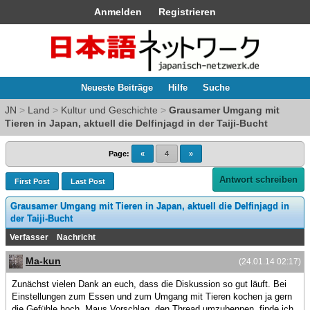
Anmelden
Registrieren
Neueste Beiträge
Hilfe
Suche
JN
>
Land
>
Kultur und Geschichte
>
Grausamer Umgang mit
Tieren in Japan, aktuell die Delfinjagd in der Taiji-Bucht
Page:
«
4
»
Antwort schreiben
First Post
Last Post
Grausamer Umgang mit Tieren in Japan, aktuell die Delfinjagd in
der Taiji-Bucht
Verfasser
Nachricht
Ma-kun
(24.01.14 02:17)
Zunächst vielen Dank an euch, dass die Diskussion so gut läuft. Bei
Einstellungen zum Essen und zum Umgang mit Tieren kochen ja gern
die Gefühle hoch. Maus Vorschlag, den Thread umzubennen, finde ich