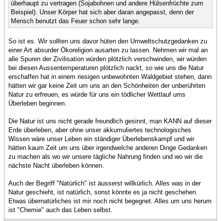
überhaupt zu vertragen (Sojabohnen und andere Hülsenfrüchte zum
Beispiel). Unser Körper hat sich aber daran angepasst, denn der
Mensch benutzt das Feuer schon sehr lange.
So ist es. Wir sollten uns davor hüten den Umweltschutzgedanken zu
einer Art absurder Ökoreligion ausarten zu lassen. Nehmen wir mal an
alle Spuren der Zivilisation würden plötzlich verschwinden, wir würden
bei diesen Aussentemperaturen plötzlich nackt, so wie uns die Natur
erschaffen hat in einem riesigen unbewohnten Waldgebiet stehen, dann
hätten wir gar keine Zeit um uns an den Schönheiten der unberührten
Natur zu erfreuen, es würde für uns ein tödlicher Wettlauf ums
Überleben beginnen.
Die Natur ist uns nicht gerade freundlich gesinnt, man KANN auf dieser
Erde überleben, aber ohne unser akkumuliertes technologisches
Wissen wäre unser Leben ein ständiger Überlebenskampf und wir
hätten kaum Zeit um uns über irgendwelche anderen Dinge Gedanken
zu machen als wo wir unsere tägliche Nahrung finden und wo wir die
nächste Nacht überleben können.
Auch der Begriff "Natürlich" ist äusserst willkürlich. Alles was in der
Natur geschieht, ist natürlich, sonst könnte es ja nicht geschehen.
Etwas übernatürliches ist mir noch nicht begegnet. Alles um uns herum
ist "Chemie" auch das Leben selbst.