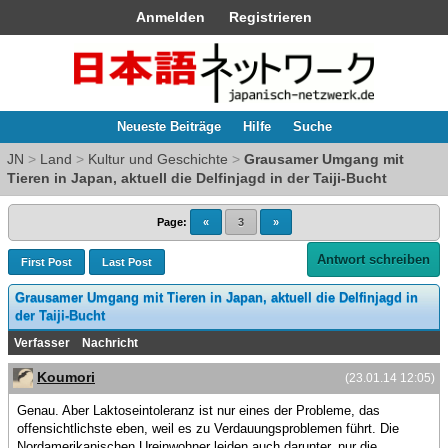
Anmelden
Registrieren
Neueste Beiträge
Hilfe
Suche
JN
>
Land
>
Kultur und Geschichte
>
Grausamer Umgang mit
Tieren in Japan, aktuell die Delfinjagd in der Taiji-Bucht
Page:
«
3
»
Antwort schreiben
First Post
Last Post
Grausamer Umgang mit Tieren in Japan, aktuell die Delfinjagd in
der Taiji-Bucht
Verfasser
Nachricht
Koumori
(23.01.14 12:05)
Genau. Aber Laktoseintoleranz ist nur eines der Probleme, das
offensichtlichste eben, weil es zu Verdauungsproblemen führt. Die
Nordamerikanischen Ureinwohner leiden auch darunter, nur die