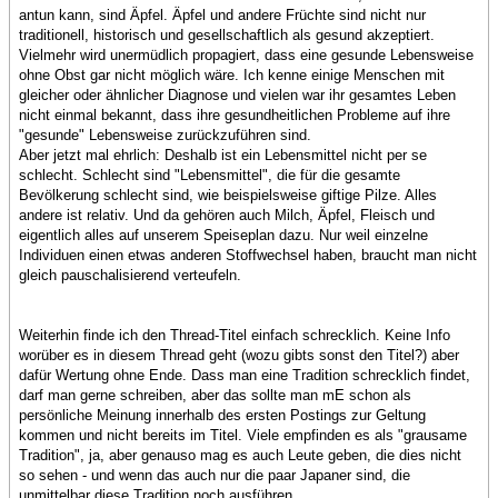
antun kann, sind Äpfel. Äpfel und andere Früchte sind nicht nur
traditionell, historisch und gesellschaftlich als gesund akzeptiert.
Vielmehr wird unermüdlich propagiert, dass eine gesunde Lebensweise
ohne Obst gar nicht möglich wäre. Ich kenne einige Menschen mit
gleicher oder ähnlicher Diagnose und vielen war ihr gesamtes Leben
nicht einmal bekannt, dass ihre gesundheitlichen Probleme auf ihre
"gesunde" Lebensweise zurückzuführen sind.
Aber jetzt mal ehrlich: Deshalb ist ein Lebensmittel nicht per se
schlecht. Schlecht sind "Lebensmittel", die für die gesamte
Bevölkerung schlecht sind, wie beispielsweise giftige Pilze. Alles
andere ist relativ. Und da gehören auch Milch, Äpfel, Fleisch und
eigentlich alles auf unserem Speiseplan dazu. Nur weil einzelne
Individuen einen etwas anderen Stoffwechsel haben, braucht man nicht
gleich pauschalisierend verteufeln.
Weiterhin finde ich den Thread-Titel einfach schrecklich. Keine Info
worüber es in diesem Thread geht (wozu gibts sonst den Titel?) aber
dafür Wertung ohne Ende. Dass man eine Tradition schrecklich findet,
darf man gerne schreiben, aber das sollte man mE schon als
persönliche Meinung innerhalb des ersten Postings zur Geltung
kommen und nicht bereits im Titel. Viele empfinden es als "grausame
Tradition", ja, aber genauso mag es auch Leute geben, die dies nicht
so sehen - und wenn das auch nur die paar Japaner sind, die
unmittelbar diese Tradition noch ausführen.