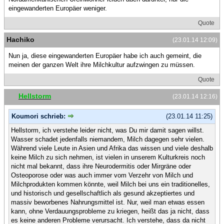
eingewanderten Europäer weniger.
Quote
Hachiko
(23.01.14 12:09)
Nun ja, diese eingewanderten Europäer habe ich auch gemeint, die
meinen der ganzen Welt ihre Milchkultur aufzwingen zu müssen.
Quote
Hellstorm
(23.01.14 12:16)
Koumori schrieb:
(23.01.14 11:25)
Hellstorm, ich verstehe leider nicht, was Du mir damit sagen willst.
Wasser schadet jedenfalls niemandem, Milch dagegen sehr vielen.
Während viele Leute in Asien und Afrika das wissen und viele deshalb
keine Milch zu sich nehmen, ist vielen in unserem Kulturkreis noch
nicht mal bekannt, dass ihre Neurodermitis oder Mirgräne oder
Osteoporose oder was auch immer vom Verzehr von Milch und
Milchprodukten kommen könnte, weil Milch bei uns ein traditionelles,
und historisch und gesellschaftlich als gesund akzeptiertes und
massiv beworbenes Nahrungsmittel ist. Nur, weil man etwas essen
kann, ohne Verdauungsprobleme zu kriegen, heißt das ja nicht, dass
es keine anderen Probleme verursacht. Ich verstehe, dass da nicht