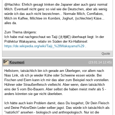
@Hachiko: Ehrlich gesagt trinken die Japaner aber auch ganz normal
Milch. Eventuell nicht ganz so viel wie die Deutschen, aber als wenig
würde ich das auch nicht bezeichnen... Normale Milch, Cornflakes,
Milch im Kaffee, Milchtee im Kombini, Joghurt, (schlechter) Käse...
alles da.
Zum Thema übrigens:
Ich habe mal nachgeschaut wo Taiji (太地町) überhaupt liegt: In der
Präfektur Wakayama, relativ im Süden der Kii-Halbinsel:
https://de.wikipedia.org/wiki/Taiji_%28Wakayama%29
.
Quote
Koumori
(23.01.14 12:45)
Hellstorm, tatsächlich bin ich gerade am Überlegen, vor allem nach
Nias Link, ob ich je wieder Kühe oder Schweine essen würde. Bei
Fischen und Eiern kann ich mir das aber zum Beispiel noch vorstellen.
Hühner oder Straußenfleisch vielleicht. Aber wenn, dann tatsächlich
eins der 5 vom Bio-Bauern. Aber selbst die haben meist mehr als 5 -
anders könnten sie gar nicht überleben.
Ich hätte auch kein Problem damit, dass Du losgehst, Dir Dein Fleisch
und Deine Pelze/Dein Leder selber jagst. Das würde ich tatsächlich als
"natürlich" ansehen - biologisch und anthropologisch. Nur ist die