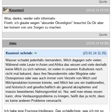
Quote
Koumori
(23.01.14 15:23)
Woa, danke, wieder sehr informativ.
Fireth, ich glaube wegen "absurder Ökoreligion" brauchst Du Dir aber
bei keinem von uns Sorgen zu machen.
Quote
mau
(23.01.14 16:38)
Koumori schrieb:
(23.01.14 11:25)
Wasser schadet jedenfalls niemandem, Milch dagegen sehr vielen.
Während viele Leute in Asien und Afrika das wissen und viele deshalb
keine Milch zu sich nehmen, ist vielen in unserem Kulturkreis noch
nicht mal bekannt, dass ihre Neurodermitis oder Mirgräne oder
Osteoporose oder was auch immer vom Verzehr von Milch und
Milchprodukten kommen könnte, weil Milch bei uns ein traditionelles,
und historisch und gesellschaftlich als gesund akzeptiertes und
massiv beworbenes Nahrungsmittel ist. Nur, weil man etwas essen
kann, ohne Verdauungsprobleme zu kriegen, heißt das ja nicht, dass
es keine anderen Probleme verursacht.
Ich habe eine Fructose-Intolleranz. Das schädlichste, was ich mir so