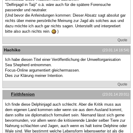
"Delfinjagd in Taiji" o.ä. wäre auch für die spätere Forensuche
passender und neutraler.
(Und bevor die Anfeindungen kommen: Dieser Absatz sagt absolut gar
nichts über meine persönliche Meinung zur Jagd als solches aus und
dazu möchte ich auch gar nichts sagen. Unterstellt und interpretiert
bitte also auch nichts rein.
)
Quote
Hachiko
(23.01.14 16:54)
Ich habe diesen Titel einer Veröffentlichung der Umweltorganisation
Sea Shepherd entnommen.
Focus-Online argumentiert gleichermassen.
Dies zur Klärung meiner Intention.
Quote
Firithfenion
(23.01.14 20:01)
Ich finde diese Delphinjagd auch schlecht. Aber die Kritik muss aus
dem eigenen Land kommen oder wenn sie aus dem Ausland kommt,
dann sollte sie diplomatisch formuliert sein. Niemand lässt sich gerne
bevormunden, vor allem wenn die kritisierende Länder selber Tiere zur
Nahrung schlachten und Jagen, auch wenn es halt keine Delphine oder
Wale sind. Wer bestimmt welche Lebensform lebenswerter ist als die