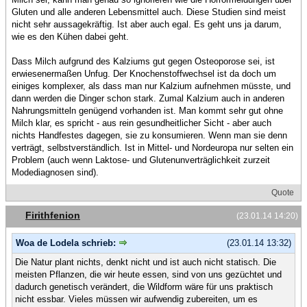
Gluten und alle anderen Lebensmittel auch. Diese Studien sind meist
nicht sehr aussagekräftig. Ist aber auch egal. Es geht uns ja darum,
wie es den Kühen dabei geht.
Dass Milch aufgrund des Kalziums gut gegen Osteoporose sei, ist
erwiesenermaßen Unfug. Der Knochenstoffwechsel ist da doch um
einiges komplexer, als dass man nur Kalzium aufnehmen müsste, und
dann werden die Dinger schon stark. Zumal Kalzium auch in anderen
Nahrungsmitteln genügend vorhanden ist. Man kommt sehr gut ohne
Milch klar, es spricht - aus rein gesundheitlicher Sicht - aber auch
nichts Handfestes dagegen, sie zu konsumieren. Wenn man sie denn
verträgt, selbstverständlich. Ist in Mittel- und Nordeuropa nur selten ein
Problem (auch wenn Laktose- und Glutenunverträglichkeit zurzeit
Modediagnosen sind).
Quote
Firithfenion
(23.01.14 14:20)
Woa de Lodela schrieb:
(23.01.14 13:32)
Die Natur plant nichts, denkt nicht und ist auch nicht statisch. Die
meisten Pflanzen, die wir heute essen, sind von uns gezüchtet und
dadurch genetisch verändert, die Wildform wäre für uns praktisch
nicht essbar. Vieles müssen wir aufwendig zubereiten, um es