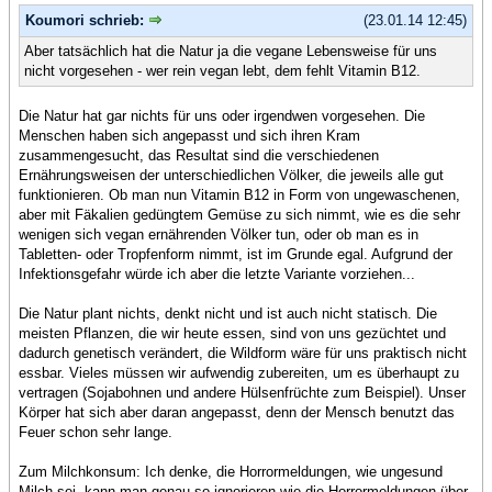
Koumori schrieb:
(23.01.14 12:45)
Aber tatsächlich hat die Natur ja die vegane Lebensweise für uns
nicht vorgesehen - wer rein vegan lebt, dem fehlt Vitamin B12.
Die Natur hat gar nichts für uns oder irgendwen vorgesehen. Die
Menschen haben sich angepasst und sich ihren Kram
zusammengesucht, das Resultat sind die verschiedenen
Ernährungsweisen der unterschiedlichen Völker, die jeweils alle gut
funktionieren. Ob man nun Vitamin B12 in Form von ungewaschenen,
aber mit Fäkalien gedüngtem Gemüse zu sich nimmt, wie es die sehr
wenigen sich vegan ernährenden Völker tun, oder ob man es in
Tabletten- oder Tropfenform nimmt, ist im Grunde egal. Aufgrund der
Infektionsgefahr würde ich aber die letzte Variante vorziehen...
Die Natur plant nichts, denkt nicht und ist auch nicht statisch. Die
meisten Pflanzen, die wir heute essen, sind von uns gezüchtet und
dadurch genetisch verändert, die Wildform wäre für uns praktisch nicht
essbar. Vieles müssen wir aufwendig zubereiten, um es überhaupt zu
vertragen (Sojabohnen und andere Hülsenfrüchte zum Beispiel). Unser
Körper hat sich aber daran angepasst, denn der Mensch benutzt das
Feuer schon sehr lange.
Zum Milchkonsum: Ich denke, die Horrormeldungen, wie ungesund
Milch sei, kann man genau so ignorieren wie die Horrormeldungen über