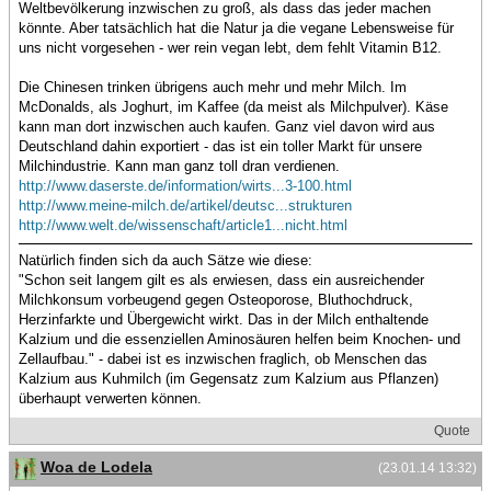
Weltbevölkerung inzwischen zu groß, als dass das jeder machen
könnte. Aber tatsächlich hat die Natur ja die vegane Lebensweise für
uns nicht vorgesehen - wer rein vegan lebt, dem fehlt Vitamin B12.
Die Chinesen trinken übrigens auch mehr und mehr Milch. Im
McDonalds, als Joghurt, im Kaffee (da meist als Milchpulver). Käse
kann man dort inzwischen auch kaufen. Ganz viel davon wird aus
Deutschland dahin exportiert - das ist ein toller Markt für unsere
Milchindustrie. Kann man ganz toll dran verdienen.
http://www.daserste.de/information/wirts...3-100.html
http://www.meine-milch.de/artikel/deutsc...strukturen
http://www.welt.de/wissenschaft/article1...nicht.html
Natürlich finden sich da auch Sätze wie diese:
"Schon seit langem gilt es als erwiesen, dass ein ausreichender
Milchkonsum vorbeugend gegen Osteoporose, Bluthochdruck,
Herzinfarkte und Übergewicht wirkt. Das in der Milch enthaltende
Kalzium und die essenziellen Aminosäuren helfen beim Knochen- und
Zellaufbau." - dabei ist es inzwischen fraglich, ob Menschen das
Kalzium aus Kuhmilch (im Gegensatz zum Kalzium aus Pflanzen)
überhaupt verwerten können.
Quote
Woa de Lodela
(23.01.14 13:32)