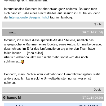
Verwaltungsrecht ausklammern.
Internationales Seerecht ist aber etwas ganz anderes. Da kann man
sich dann im Falle eines Rechtstreites auf Besuch in Dtl. freuen, denn
der
Internationale Seegerichtshof
tagt in Hamburg.
Quote
mau
(26.01.14 21:04)
torquato, ich meinte diese spezielle Art des Stellens, nämlich das
angesprochene Rammen eines Bootes, eines Autos. Ich merke gerade,
dass ich das im Eifer des Umformulieren arg unter den Tisch habe
fallen lassen. ... [mea culpa]
Aber ich editier da jetzt auch nicht mehr, sonst wird das noch
schlimmer...
Dennoch, mein Rechts- oder vielmehr dann Gerechtigkeitsgefühl sieht
anders aus. Ich kann solche Umweltaktivisten nur schwer ernst
nehmen.
Quote
G &amp; M
(27.01.14 06:50)