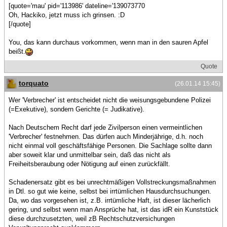
[quote='mau' pid='113986' dateline='139073770
Oh, Hackiko, jetzt muss ich grinsen. :D
[/quote]
You, das kann durchaus vorkommen, wenn man in den sauren Apfel
beißt.
Quote
torquato
(26.01.14 15:45)
Wer 'Verbrecher' ist entscheidet nicht die weisungsgebundene Polizei
(=Exekutive), sondern Gerichte (= Judikative).
Nach Deutschem Recht darf jede Zivilperson einen vermeintlichen
'Verbrecher' festnehmen. Das dürfen auch Minderjährige, d.h. noch
nicht einmal voll geschäftsfähige Personen. Die Sachlage sollte dann
aber soweit klar und unmittelbar sein, daß das nicht als
Freiheitsberaubung oder Nötigung auf einen zurückfällt.
Schadenersatz gibt es bei unrechtmäßigen Vollstreckungsmaßnahmen
in Dtl. so gut wie keine, selbst bei irrtümlichen Hausdurchsuchungen.
Da, wo das vorgesehen ist, z.B. irrtümliche Haft, ist dieser lächerlich
gering, und selbst wenn man Ansprüche hat, ist das idR ein Kunststück
diese durchzusetzten, weil zB Rechtschutzversichungen