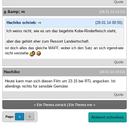
Quote
g &amp; m
(28.01.14 13:21)
Hachiko schrieb:
(28.01.14 00:55)
Ich weiss nicht, wie es um das begehrte Kobe-Rinderfleisch steht,
aber das gehört eher zum Ressort Landwirtschaft.
ist doch alles das gleiche MAFF, wobei ich den Satz an sich irgend-wie
nicht verstehe
Quote
Hachiko
(29.01.14 20:02)
Heute kann man sich diesen Film um 23.15 bei RTL angucken. Ist
allerdings nichts für sensible Gemüter.
Quote
«
Ein Thema zurück
|
Ein Thema vor
»
Page:
«
5
Antwort schreiben