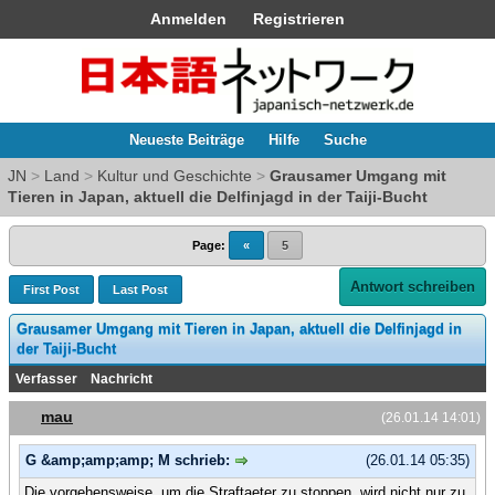
Anmelden
Registrieren
Neueste Beiträge
Hilfe
Suche
JN
>
Land
>
Kultur und Geschichte
>
Grausamer Umgang mit
Tieren in Japan, aktuell die Delfinjagd in der Taiji-Bucht
Page:
«
5
Antwort schreiben
First Post
Last Post
Grausamer Umgang mit Tieren in Japan, aktuell die Delfinjagd in
der Taiji-Bucht
Verfasser
Nachricht
mau
(26.01.14 14:01)
G &amp;amp;amp; M schrieb:
(26.01.14 05:35)
Die vorgehensweise, um die Straftaeter zu stoppen, wird nicht nur zu