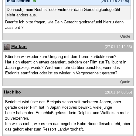
mau schrieb:
(26.01.14 21:04)
Dennoch, mein Rechts- oder vielmehr dann Gerechtigkeitsgefühl
sieht anders aus.
Duerfte ich bitte fragen, wie Dein Gerechtigkeitsgefuehl hierzu denn
aussieht ?
Quote
Ma-kun
(27.01.14 12:53)
Könnten wir wieder zum Umgang mit den Tieren zurückkehren?
Hat sich eigentlich etwas geändert, seitdem der Film zur Taijibucht in
Japan gezeigt wurde? Wird nun mehr darüber berichtet, wenn das
Ereignis stattfindet oder ist es wieder in Vergessenheit geraten?
Quote
Hachiko
(28.01.14 00:55)
Berichtet wird über das Ereignis schon seit mehreren Jahren, aber
gerade dieser Film hat in Japan Postives bewirkt, viele junge
Leute haben den Entschluß gefasst kein Delphin- und Walfleisch mehr
zu verzehren.
Ich weiss nicht, wie es um das begehrte Kobe-Rinderfleisch steht, aber
das gehört eher zum Ressort Landwirtschaft.